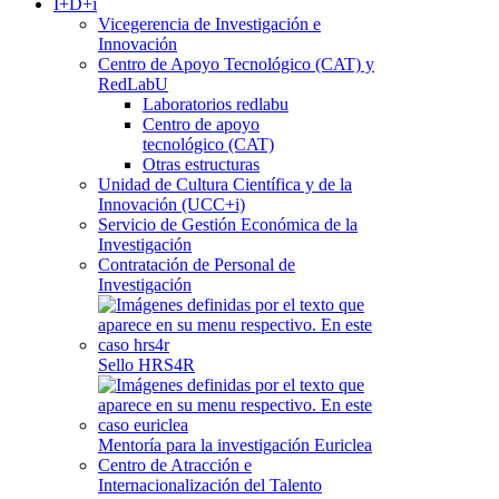
I+D+i
Vicegerencia de Investigación e
Innovación
Centro de Apoyo Tecnológico (CAT) y
RedLabU
Laboratorios redlabu
Centro de apoyo
tecnológico (CAT)
Otras estructuras
Unidad de Cultura Científica y de la
Innovación (UCC+i)
Servicio de Gestión Económica de la
Investigación
Contratación de Personal de
Investigación
Sello HRS4R
Mentoría para la investigación Euriclea
Centro de Atracción e
Internacionalización del Talento