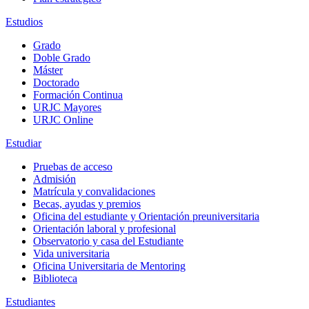
Estudios
Grado
Doble Grado
Máster
Doctorado
Formación Continua
URJC Mayores
URJC Online
Estudiar
Pruebas de acceso
Admisión
Matrícula y convalidaciones
Becas, ayudas y premios
Oficina del estudiante y Orientación preuniversitaria
Orientación laboral y profesional
Observatorio y casa del Estudiante
Vida universitaria
Oficina Universitaria de Mentoring
Biblioteca
Estudiantes