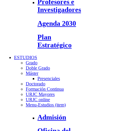
Profesores e
Investigadores
Agenda 2030
Plan
Estratégico
ESTUDIOS
Grado
Doble Grado
Máster
Presenciales
Doctorado
Formación Continua
URJC Mayores
URJC online
Menu-Estudios (item)
Admisión
Oficina del