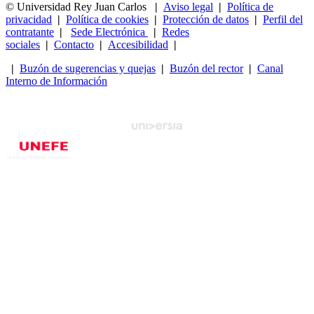
© Universidad Rey Juan Carlos
|
Aviso legal
|
Política de
privacidad
|
Política de cookies
|
Protección de datos
|
Perfil del
contratante
|
Sede Electrónica
|
Redes
sociales
|
Contacto
|
Accesibilidad
|
|
Buzón de sugerencias y quejas
|
Buzón del rector
|
Canal
Interno de Información