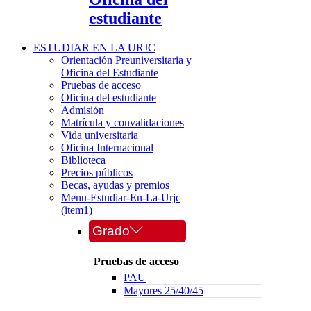
estudiante
ESTUDIAR EN LA URJC
Orientación Preuniversitaria y
Oficina del Estudiante
Pruebas de acceso
Oficina del estudiante
Admisión
Matrícula y convalidaciones
Vida universitaria
Oficina Internacional
Biblioteca
Precios públicos
Becas, ayudas y premios
Menu-Estudiar-En-La-Urjc
(item1)
Grado
Pruebas de acceso
PAU
Mayores 25/40/45