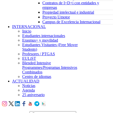
Contratos de I+D+i con entidades y
empresas
Propiedad intelectual e industrial
Proyecto Umotor
Campus de Excelencia Internacional
INTERNACIONAL
Inicio
Estudiantes internacionales
Erasmus+ y movilidad
Estudiantes Visitantes (Free Mover
Students)
Profesores / PTGAS
EULiST
Blended Intensive
Programmes/Programas Intensivos
Combinados
Centro de idiomas
ACTUALIDAD
Noticias
Agenda
25 aniversario