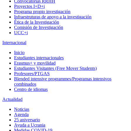
Convocatorias RRHH
Proyectos I+D+i
Programa propio investigación
Infraestruturas de apoyo a la investigación
Ética de la Investigación
Comisión de Investigación
UCC+i
Internacional
Inicio
Estudiantes internacionales
Erasmus+ y movilidad
Estudiantes Visitantes (Free Mover Students)
Profesores/PTGAS
Blended intensive programmes/Programas intensivos
combinados
Centro de idiomas
Actualidad
Noticias
Agenda
25 aniversario
Ayuda a Ucrania
Medidas COVID-19