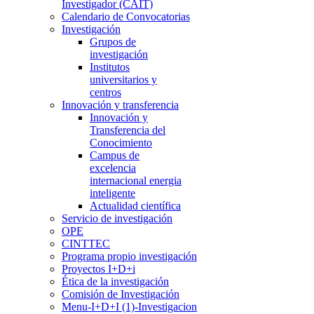
Investigador (CAIT)
Calendario de Convocatorias
Investigación
Grupos de
investigación
Institutos
universitarios y
centros
Innovación y transferencia
Innovación y
Transferencia del
Conocimiento
Campus de
excelencia
internacional energia
inteligente
Actualidad científica
Servicio de investigación
OPE
CINTTEC
Programa propio investigación
Proyectos I+D+i
Ética de la investigación
Comisión de Investigación
Menu-I+D+I (1)-Investigacion