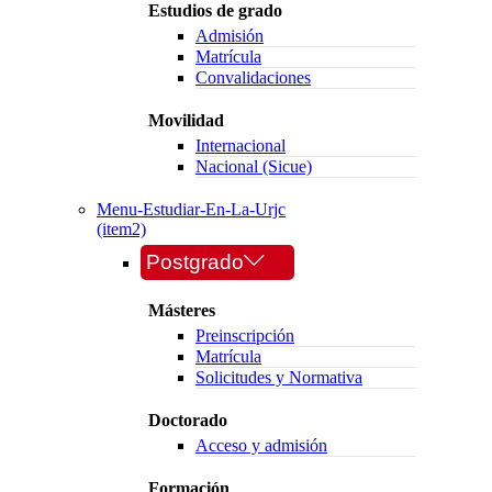
Estudios de grado
Admisión
Matrícula
Convalidaciones
Movilidad
Internacional
Nacional (Sicue)
Menu-Estudiar-En-La-Urjc
(item2)
Postgrado
Másteres
Preinscripción
Matrícula
Solicitudes y Normativa
Doctorado
Acceso y admisión
Formación