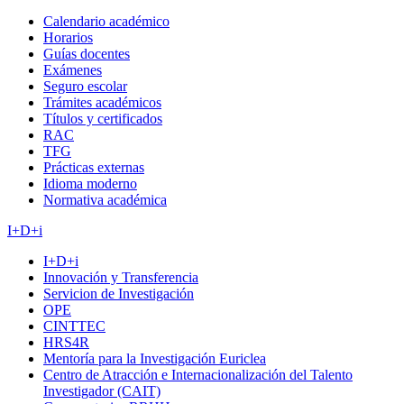
Calendario académico
Horarios
Guías docentes
Exámenes
Seguro escolar
Trámites académicos
Títulos y certificados
RAC
TFG
Prácticas externas
Idioma moderno
Normativa académica
I+D+i
I+D+i
Innovación y Transferencia
Servicion de Investigación
OPE
CINTTEC
HRS4R
Mentoría para la Investigación Euriclea
Centro de Atracción e Internacionalización del Talento
Investigador (CAIT)