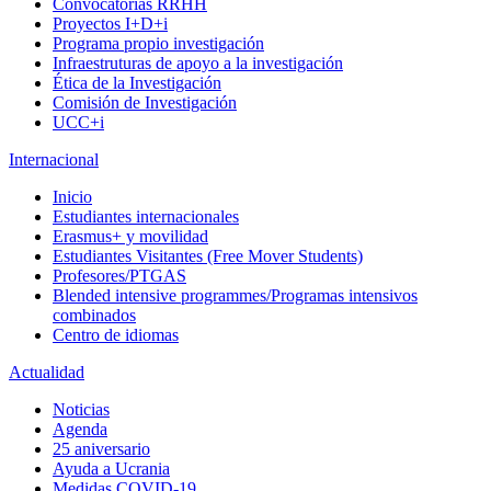
Convocatorias RRHH
Proyectos I+D+i
Programa propio investigación
Infraestruturas de apoyo a la investigación
Ética de la Investigación
Comisión de Investigación
UCC+i
Internacional
Inicio
Estudiantes internacionales
Erasmus+ y movilidad
Estudiantes Visitantes (Free Mover Students)
Profesores/PTGAS
Blended intensive programmes/Programas intensivos
combinados
Centro de idiomas
Actualidad
Noticias
Agenda
25 aniversario
Ayuda a Ucrania
Medidas COVID-19