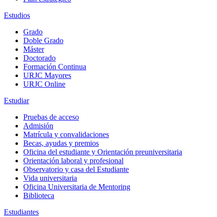
Estudios
Grado
Doble Grado
Máster
Doctorado
Formación Continua
URJC Mayores
URJC Online
Estudiar
Pruebas de acceso
Admisión
Matrícula y convalidaciones
Becas, ayudas y premios
Oficina del estudiante y Orientación preuniversitaria
Orientación laboral y profesional
Observatorio y casa del Estudiante
Vida universitaria
Oficina Universitaria de Mentoring
Biblioteca
Estudiantes