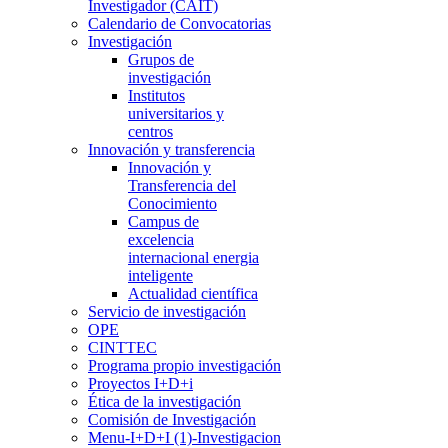
Investigador (CAIT)
Calendario de Convocatorias
Investigación
Grupos de
investigación
Institutos
universitarios y
centros
Innovación y transferencia
Innovación y
Transferencia del
Conocimiento
Campus de
excelencia
internacional energia
inteligente
Actualidad científica
Servicio de investigación
OPE
CINTTEC
Programa propio investigación
Proyectos I+D+i
Ética de la investigación
Comisión de Investigación
Menu-I+D+I (1)-Investigacion