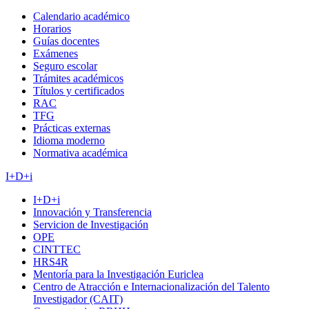
Calendario académico
Horarios
Guías docentes
Exámenes
Seguro escolar
Trámites académicos
Títulos y certificados
RAC
TFG
Prácticas externas
Idioma moderno
Normativa académica
I+D+i
I+D+i
Innovación y Transferencia
Servicion de Investigación
OPE
CINTTEC
HRS4R
Mentoría para la Investigación Euriclea
Centro de Atracción e Internacionalización del Talento
Investigador (CAIT)