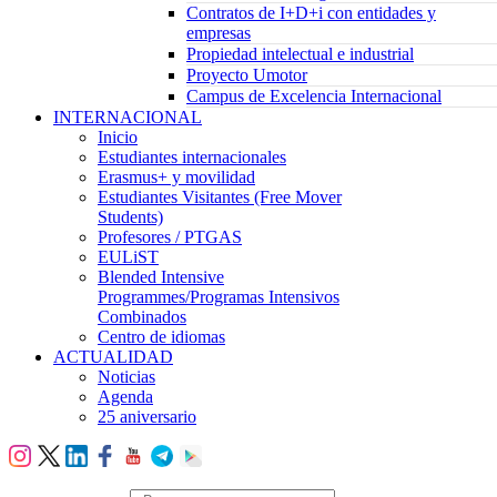
Contratos de I+D+i con entidades y
empresas
Propiedad intelectual e industrial
Proyecto Umotor
Campus de Excelencia Internacional
INTERNACIONAL
Inicio
Estudiantes internacionales
Erasmus+ y movilidad
Estudiantes Visitantes (Free Mover
Students)
Profesores / PTGAS
EULiST
Blended Intensive
Programmes/Programas Intensivos
Combinados
Centro de idiomas
ACTUALIDAD
Noticias
Agenda
25 aniversario