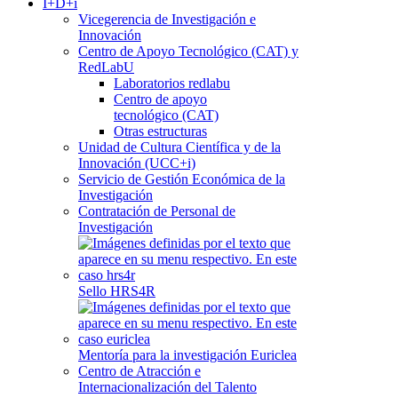
I+D+i
Vicegerencia de Investigación e
Innovación
Centro de Apoyo Tecnológico (CAT) y
RedLabU
Laboratorios redlabu
Centro de apoyo
tecnológico (CAT)
Otras estructuras
Unidad de Cultura Científica y de la
Innovación (UCC+i)
Servicio de Gestión Económica de la
Investigación
Contratación de Personal de
Investigación
Sello HRS4R
Mentoría para la investigación Euriclea
Centro de Atracción e
Internacionalización del Talento