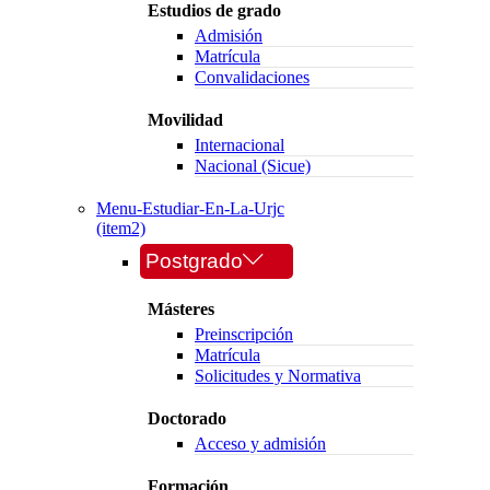
Estudios de grado
Admisión
Matrícula
Convalidaciones
Movilidad
Internacional
Nacional (Sicue)
Menu-Estudiar-En-La-Urjc
(item2)
Postgrado
Másteres
Preinscripción
Matrícula
Solicitudes y Normativa
Doctorado
Acceso y admisión
Formación