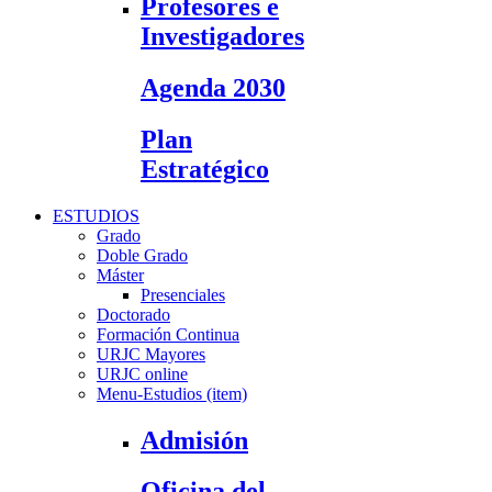
Profesores e
Investigadores
Agenda 2030
Plan
Estratégico
ESTUDIOS
Grado
Doble Grado
Máster
Presenciales
Doctorado
Formación Continua
URJC Mayores
URJC online
Menu-Estudios (item)
Admisión
Oficina del