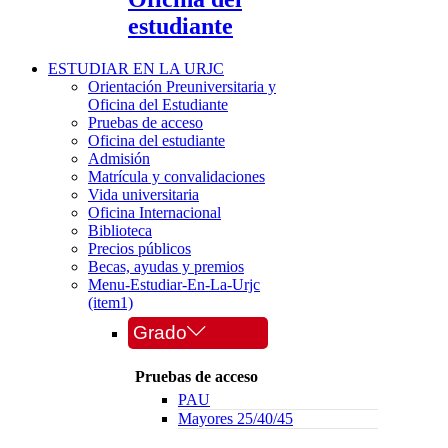
estudiante
ESTUDIAR EN LA URJC
Orientación Preuniversitaria y
Oficina del Estudiante
Pruebas de acceso
Oficina del estudiante
Admisión
Matrícula y convalidaciones
Vida universitaria
Oficina Internacional
Biblioteca
Precios públicos
Becas, ayudas y premios
Menu-Estudiar-En-La-Urjc
(item1)
Grado
Pruebas de acceso
PAU
Mayores 25/40/45