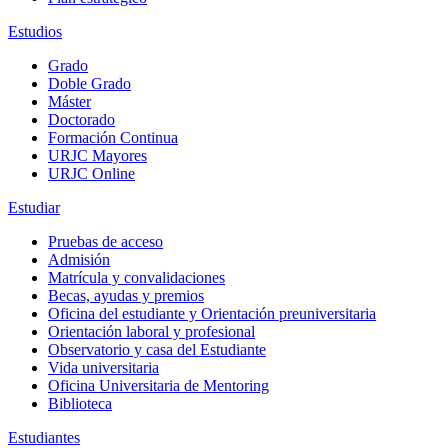
Estudios
Grado
Doble Grado
Máster
Doctorado
Formación Continua
URJC Mayores
URJC Online
Estudiar
Pruebas de acceso
Admisión
Matrícula y convalidaciones
Becas, ayudas y premios
Oficina del estudiante y Orientación preuniversitaria
Orientación laboral y profesional
Observatorio y casa del Estudiante
Vida universitaria
Oficina Universitaria de Mentoring
Biblioteca
Estudiantes