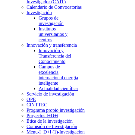
Investigador (CAIT)
Calendario de Convocatorias
Investigación
Grupos de
investigación
Institutos
universitarios y
centros
Innovación y transferencia
Innovación y
Transferencia del
Conocimiento
Campus de
excelencia
internacional energia
inteligente
Actualidad científica
Servicio de investigación
OPE
CINTTEC
Programa propio investigación
Proyectos I+D+i
Ética de la investigación
Comisión de Investigación
Menu-I+D+I (1)-Investigacion