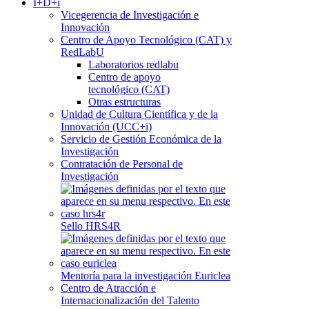
I+D+i
Vicegerencia de Investigación e
Innovación
Centro de Apoyo Tecnológico (CAT) y
RedLabU
Laboratorios redlabu
Centro de apoyo
tecnológico (CAT)
Otras estructuras
Unidad de Cultura Científica y de la
Innovación (UCC+i)
Servicio de Gestión Económica de la
Investigación
Contratación de Personal de
Investigación
Sello HRS4R
Mentoría para la investigación Euriclea
Centro de Atracción e
Internacionalización del Talento