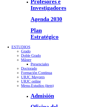
Profesores e
Investigadores
Agenda 2030
Plan
Estratégico
ESTUDIOS
Grado
Doble Grado
Máster
Presenciales
Doctorado
Formación Continua
URJC Mayores
URJC online
Menu-Estudios (item)
Admisión
Oficina del