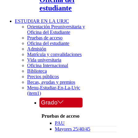
estudiante
ESTUDIAR EN LA URJC
Orientación Preuniversitaria y
Oficina del Estudiante
Pruebas de acceso
Oficina del estudiante
Admisión
Matrícula y convalidaciones
Vida universitaria
Oficina Internacional
Biblioteca
Precios públicos
Becas, ayudas y premios
Menu-Estudiar-En-La-Urjc
(item1)
Grado
Pruebas de acceso
PAU
Mayores 25/40/45