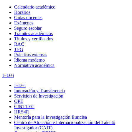
Calendario académico
Horarios
Guías docentes
Exámenes
Seguro escolar
Trámites académicos
Títulos y certificados
RAC
TFG
Prácticas externas
Idioma moderno
Normativa académica
I+D+i
I+D+i
Innovación y Transferencia
Servicion de Investigación
OPE
CINTTEC
HRS4R
Mentoría para la Investigación Euriclea
Centro de Atracción e Internacionalización del Talento
Investigador (CAIT)