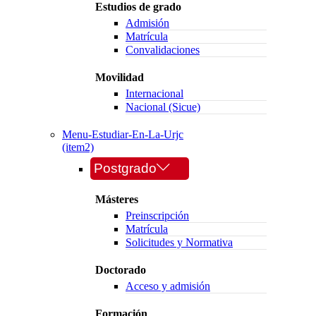
Estudios de grado
Admisión
Matrícula
Convalidaciones
Movilidad
Internacional
Nacional (Sicue)
Menu-Estudiar-En-La-Urjc
(item2)
Postgrado
Másteres
Preinscripción
Matrícula
Solicitudes y Normativa
Doctorado
Acceso y admisión
Formación