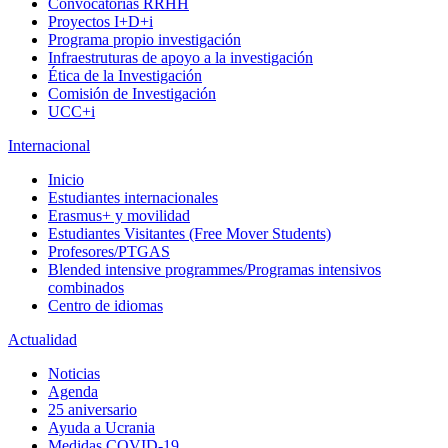
Convocatorias RRHH
Proyectos I+D+i
Programa propio investigación
Infraestruturas de apoyo a la investigación
Ética de la Investigación
Comisión de Investigación
UCC+i
Internacional
Inicio
Estudiantes internacionales
Erasmus+ y movilidad
Estudiantes Visitantes (Free Mover Students)
Profesores/PTGAS
Blended intensive programmes/Programas intensivos
combinados
Centro de idiomas
Actualidad
Noticias
Agenda
25 aniversario
Ayuda a Ucrania
Medidas COVID-19