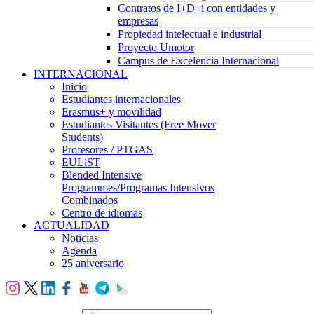
Contratos de I+D+i con entidades y
empresas
Propiedad intelectual e industrial
Proyecto Umotor
Campus de Excelencia Internacional
INTERNACIONAL
Inicio
Estudiantes internacionales
Erasmus+ y movilidad
Estudiantes Visitantes (Free Mover
Students)
Profesores / PTGAS
EULiST
Blended Intensive
Programmes/Programas Intensivos
Combinados
Centro de idiomas
ACTUALIDAD
Noticias
Agenda
25 aniversario