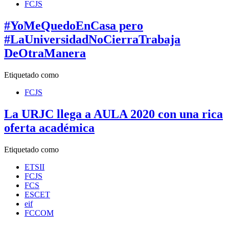
FCJS
#YoMeQuedoEnCasa pero
#LaUniversidadNoCierraTrabaja
DeOtraManera
Etiquetado como
FCJS
La URJC llega a AULA 2020 con una rica
oferta académica
Etiquetado como
ETSII
FCJS
FCS
ESCET
eif
FCCOM