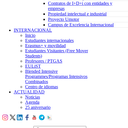
Contratos de I+D+i con entidades y
empresas
Propiedad intelectual e industrial
Proyecto Umotor
Campus de Excelencia Internacional
INTERNACIONAL
Inicio
Estudiantes internacionales
Erasmus+ y movilidad
Estudiantes Visitantes (Free Mover
Students)
Profesores / PTGAS
EULiST
Blended Intensive
Programmes/Programas Intensivos
Combinados
Centro de idiomas
ACTUALIDAD
Noticias
Agenda
25 aniversario