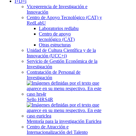
I+D+i
Vicegerencia de Investigación e
Innovación
Centro de Apoyo Tecnológico (CAT) y
RedLabU
Laboratorios redlabu
Centro de apoyo
tecnológico (CAT)
Otras estructuras
Unidad de Cultura Científica y de la
Innovación (UCC+i)
Servicio de Gestión Económica de la
Investigación
Contratación de Personal de
Investigación
Sello HRS4R
Mentoría para la investigación Euriclea
Centro de Atracción e
Internacionalización del Talento