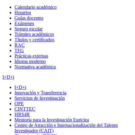
Calendario académico
Horarios
Guías docentes
Exámenes
Seguro escolar
Trámites académicos
Títulos y certificados
RAC
TFG
Prácticas externas
Idioma moderno
Normativa académica
I+D+i
I+D+i
Innovación y Transferencia
Servicion de Investigación
OPE
CINTTEC
HRS4R
Mentoría para la Investigación Euriclea
Centro de Atracción e Internacionalización del Talento
Investigador (CAIT)