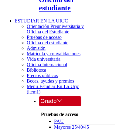
estudiante
ESTUDIAR EN LA URJC
Orientación Preuniversitaria y
Oficina del Estudiante
Pruebas de acceso
Oficina del estudiante
Admisión
Matrícula y convalidaciones
Vida universitaria
Oficina Internacional
Biblioteca
Precios públicos
Becas, ayudas y premios
Menu-Estudiar-En-La-Urjc
(item1)
Grado
Pruebas de acceso
PAU
Mayores 25/40/45