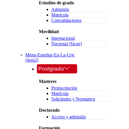
Estudios de grado
Admisión
Matrícula
Convalidaciones
Movilidad
Internacional
Nacional (Sicue)
Menu-Estudiar-En-La-Urjc
(item2)
Postgrado
Másteres
Preinscripción
Matrícula
Solicitudes y Normativa
Doctorado
Acceso y admisión
Formación