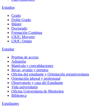
Estudios
Grado
Doble Grado
Máster
Doctorado
Formación Continua
URJC Mayores
URJC Online
Estudiar
Pruebas de acceso
Admisión
Matrícula y convalidaciones
Becas, ayudas y premios
Oficina del estudiante y Orientación preuniversitaria
Orientación laboral y profesional
Observatorio y casa del Estudiante
Vida universitaria
Oficina Universitaria de Mentoring
Biblioteca
Estudiantes