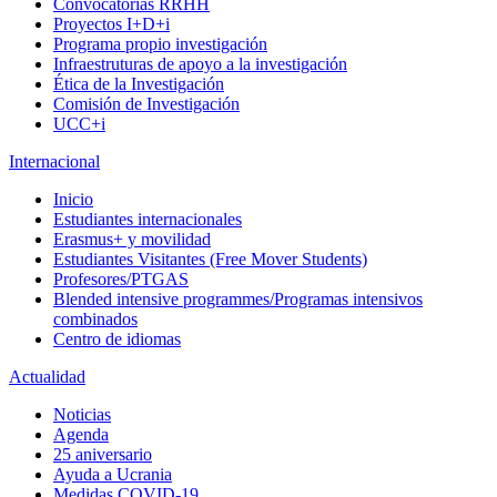
Convocatorias RRHH
Proyectos I+D+i
Programa propio investigación
Infraestruturas de apoyo a la investigación
Ética de la Investigación
Comisión de Investigación
UCC+i
Internacional
Inicio
Estudiantes internacionales
Erasmus+ y movilidad
Estudiantes Visitantes (Free Mover Students)
Profesores/PTGAS
Blended intensive programmes/Programas intensivos
combinados
Centro de idiomas
Actualidad
Noticias
Agenda
25 aniversario
Ayuda a Ucrania
Medidas COVID-19