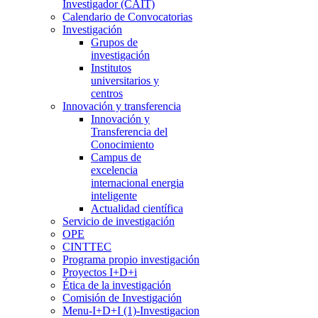
Investigador (CAIT)
Calendario de Convocatorias
Investigación
Grupos de
investigación
Institutos
universitarios y
centros
Innovación y transferencia
Innovación y
Transferencia del
Conocimiento
Campus de
excelencia
internacional energia
inteligente
Actualidad científica
Servicio de investigación
OPE
CINTTEC
Programa propio investigación
Proyectos I+D+i
Ética de la investigación
Comisión de Investigación
Menu-I+D+I (1)-Investigacion