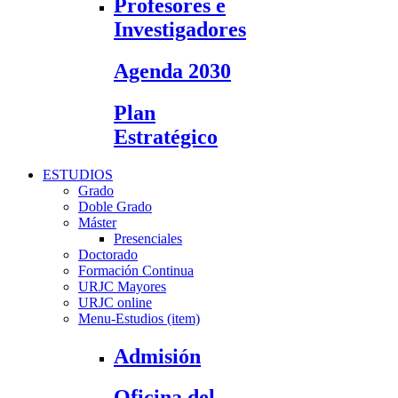
Profesores e
Investigadores
Agenda 2030
Plan
Estratégico
ESTUDIOS
Grado
Doble Grado
Máster
Presenciales
Doctorado
Formación Continua
URJC Mayores
URJC online
Menu-Estudios (item)
Admisión
Oficina del