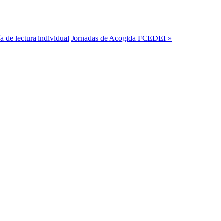
 de lectura individual
Jornadas de Acogida FCEDEI »