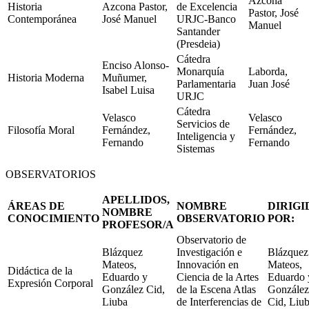
Azcona
Historia
Azcona Pastor,
de Excelencia
Pastor, José
Contemporánea
José Manuel
URJC-Banco
Manuel
Santander
(Presdeia)
Cátedra
Enciso Alonso-
Monarquía
Laborda,
Historia Moderna
Muñumer,
Parlamentaria
Juan José
Isabel Luisa
URJC
Cátedra
Velasco
Velasco
Servicios de
Filosofía Moral
Fernández,
Fernández,
Inteligencia y
Fernando
Fernando
Sistemas
OBSERVATORIOS
APELLIDOS,
ÁREAS DE
NOMBRE
DIRIGI
NOMBRE
CONOCIMIENTO
OBSERVATORIO
POR:
PROFESOR/A
Observatorio de
Blázquez
Investigación e
Blázquez
Mateos,
Innovación en
Mateos,
Didáctica de la
Eduardo y
Ciencia de la Artes
Eduardo 
Expresión Corporal
González Cid,
de la Escena Atlas
González
Liuba
de Interferencias de
Cid, Liu