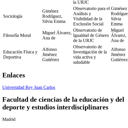
la URJC
Observatorio para el
Giménez
Giménez
Análisis y
Rodrígue
Sociología
Rodríguez,
Visibilidad de la
Silvia
Silvia Emma
Exclusión Social
Emma
Observatorio de
Miguel
Miguel Álvarez,
Filosofía Moral
Igualdad de Género
Álvarez,
Ana de
de la URJC
Ana de
Observatorio de
Alfonso
Alfonso
Educación Física y
Investigación de la
Jiménez
Jiménez
Deportiva
vida activa y
Gutiérrez
Gutiérrez
saludable
Enlaces
Universidad Rey Juan Carlos
Facultad de ciencias de la educación y del
deporte y estudios interdisciplinares
Madrid