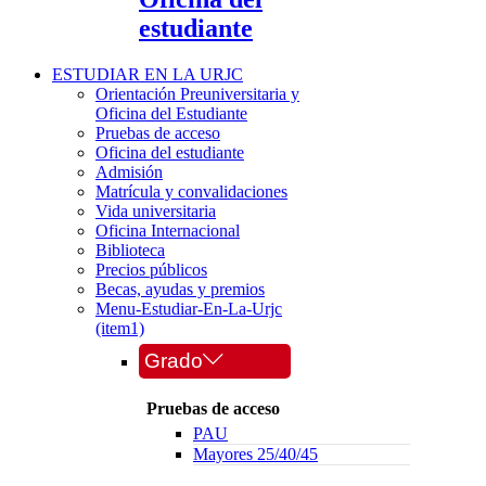
estudiante
ESTUDIAR EN LA URJC
Orientación Preuniversitaria y
Oficina del Estudiante
Pruebas de acceso
Oficina del estudiante
Admisión
Matrícula y convalidaciones
Vida universitaria
Oficina Internacional
Biblioteca
Precios públicos
Becas, ayudas y premios
Menu-Estudiar-En-La-Urjc
(item1)
Grado
Pruebas de acceso
PAU
Mayores 25/40/45