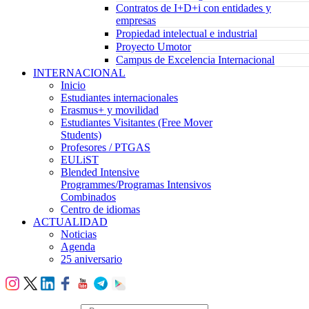
Contratos de I+D+i con entidades y
empresas
Propiedad intelectual e industrial
Proyecto Umotor
Campus de Excelencia Internacional
INTERNACIONAL
Inicio
Estudiantes internacionales
Erasmus+ y movilidad
Estudiantes Visitantes (Free Mover
Students)
Profesores / PTGAS
EULiST
Blended Intensive
Programmes/Programas Intensivos
Combinados
Centro de idiomas
ACTUALIDAD
Noticias
Agenda
25 aniversario