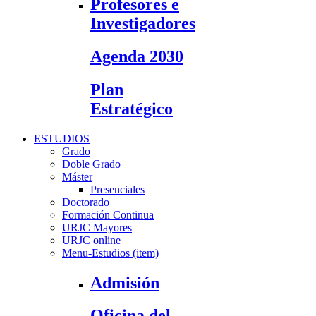
Profesores e
Investigadores
Agenda 2030
Plan
Estratégico
ESTUDIOS
Grado
Doble Grado
Máster
Presenciales
Doctorado
Formación Continua
URJC Mayores
URJC online
Menu-Estudios (item)
Admisión
Oficina del