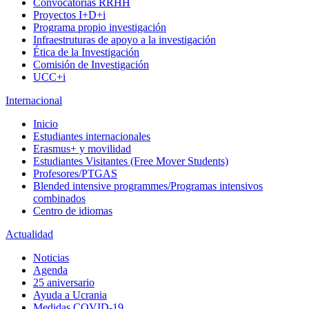
Convocatorias RRHH
Proyectos I+D+i
Programa propio investigación
Infraestruturas de apoyo a la investigación
Ética de la Investigación
Comisión de Investigación
UCC+i
Internacional
Inicio
Estudiantes internacionales
Erasmus+ y movilidad
Estudiantes Visitantes (Free Mover Students)
Profesores/PTGAS
Blended intensive programmes/Programas intensivos
combinados
Centro de idiomas
Actualidad
Noticias
Agenda
25 aniversario
Ayuda a Ucrania
Medidas COVID-19