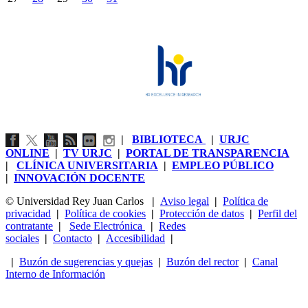
|
BIBLIOTECA
|
URJC
ONLINE
|
TV URJC
|
PORTAL DE TRANSPARENCIA
|
CLÍNICA UNIVERSITARIA
|
EMPLEO PÚBLICO
|
INNOVACIÓN DOCENTE
© Universidad Rey Juan Carlos
|
Aviso legal
|
Política de
privacidad
|
Política de cookies
|
Protección de datos
|
Perfil del
contratante
|
Sede Electrónica
|
Redes
sociales
|
Contacto
|
Accesibilidad
|
|
Buzón de sugerencias y quejas
|
Buzón del rector
|
Canal
Interno de Información