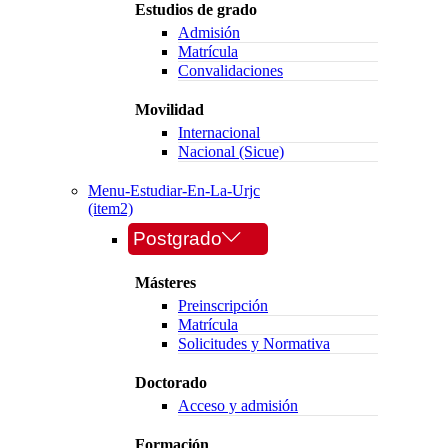
Estudios de grado
Admisión
Matrícula
Convalidaciones
Movilidad
Internacional
Nacional (Sicue)
Menu-Estudiar-En-La-Urjc
(item2)
Postgrado
Másteres
Preinscripción
Matrícula
Solicitudes y Normativa
Doctorado
Acceso y admisión
Formación