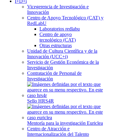
I+D+i
Vicegerencia de Investigación e
Innovación
Centro de Apoyo Tecnológico (CAT) y
RedLabU
Laboratorios redlabu
Centro de apoyo
tecnológico (CAT)
Otras estructuras
Unidad de Cultura Científica y de la
Innovación (UCC+i)
Servicio de Gestión Económica de la
Investigación
Contratación de Personal de
Investigación
Sello HRS4R
Mentoría para la investigación Euriclea
Centro de Atracción e
Internacionalización del Talento