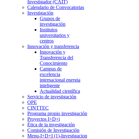
Investigador (CAIT)
Calendario de Convocatorias
Investigación
Grupos de
investigación
Institutos
universitarios y
centros
Innovación y transferencia
Innovación y
Transferencia del
Conocimiento
Campus de
excelencia
internacional energia
inteligente
Actualidad científica
Servicio de investigación
OPE
CINTTEC
Programa propio investigación
Proyectos I+D+i
Ética de la investigación
Comisión de Investigación
Menu-I+D+I (1)-Investigacion