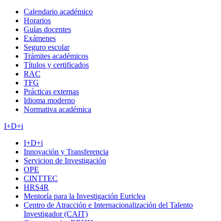
Calendario académico
Horarios
Guías docentes
Exámenes
Seguro escolar
Trámites académicos
Títulos y certificados
RAC
TFG
Prácticas externas
Idioma moderno
Normativa académica
I+D+i
I+D+i
Innovación y Transferencia
Servicion de Investigación
OPE
CINTTEC
HRS4R
Mentoría para la Investigación Euriclea
Centro de Atracción e Internacionalización del Talento
Investigador (CAIT)