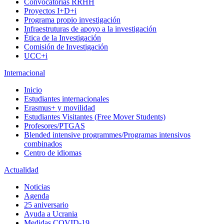
Convocatorias RRHH
Proyectos I+D+i
Programa propio investigación
Infraestruturas de apoyo a la investigación
Ética de la Investigación
Comisión de Investigación
UCC+i
Internacional
Inicio
Estudiantes internacionales
Erasmus+ y movilidad
Estudiantes Visitantes (Free Mover Students)
Profesores/PTGAS
Blended intensive programmes/Programas intensivos
combinados
Centro de idiomas
Actualidad
Noticias
Agenda
25 aniversario
Ayuda a Ucrania
Medidas COVID-19