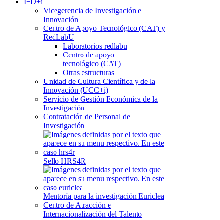
I+D+i
Vicegerencia de Investigación e
Innovación
Centro de Apoyo Tecnológico (CAT) y
RedLabU
Laboratorios redlabu
Centro de apoyo
tecnológico (CAT)
Otras estructuras
Unidad de Cultura Científica y de la
Innovación (UCC+i)
Servicio de Gestión Económica de la
Investigación
Contratación de Personal de
Investigación
Sello HRS4R
Mentoría para la investigación Euriclea
Centro de Atracción e
Internacionalización del Talento