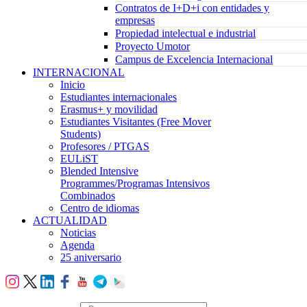
Contratos de I+D+i con entidades y
empresas
Propiedad intelectual e industrial
Proyecto Umotor
Campus de Excelencia Internacional
INTERNACIONAL
Inicio
Estudiantes internacionales
Erasmus+ y movilidad
Estudiantes Visitantes (Free Mover
Students)
Profesores / PTGAS
EULiST
Blended Intensive
Programmes/Programas Intensivos
Combinados
Centro de idiomas
ACTUALIDAD
Noticias
Agenda
25 aniversario