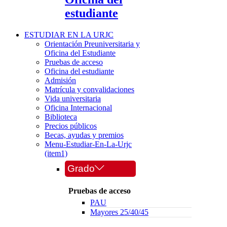
estudiante
ESTUDIAR EN LA URJC
Orientación Preuniversitaria y
Oficina del Estudiante
Pruebas de acceso
Oficina del estudiante
Admisión
Matrícula y convalidaciones
Vida universitaria
Oficina Internacional
Biblioteca
Precios públicos
Becas, ayudas y premios
Menu-Estudiar-En-La-Urjc
(item1)
Grado
Pruebas de acceso
PAU
Mayores 25/40/45