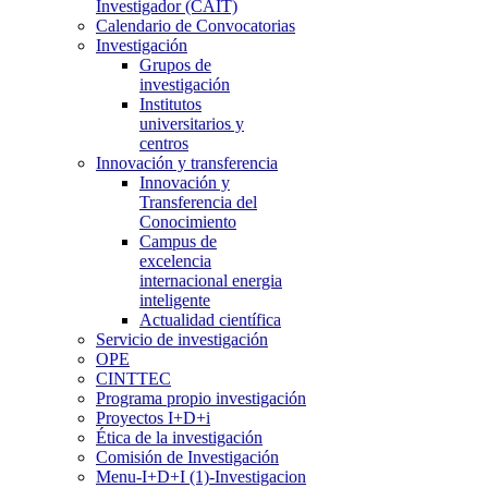
Investigador (CAIT)
Calendario de Convocatorias
Investigación
Grupos de
investigación
Institutos
universitarios y
centros
Innovación y transferencia
Innovación y
Transferencia del
Conocimiento
Campus de
excelencia
internacional energia
inteligente
Actualidad científica
Servicio de investigación
OPE
CINTTEC
Programa propio investigación
Proyectos I+D+i
Ética de la investigación
Comisión de Investigación
Menu-I+D+I (1)-Investigacion