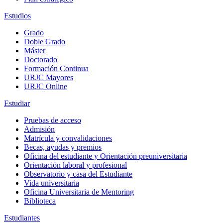
Estudios
Grado
Doble Grado
Máster
Doctorado
Formación Continua
URJC Mayores
URJC Online
Estudiar
Pruebas de acceso
Admisión
Matrícula y convalidaciones
Becas, ayudas y premios
Oficina del estudiante y Orientación preuniversitaria
Orientación laboral y profesional
Observatorio y casa del Estudiante
Vida universitaria
Oficina Universitaria de Mentoring
Biblioteca
Estudiantes