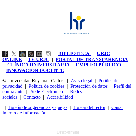
|
BIBLIOTECA
|
URJC
ONLINE
|
TV URJC
|
PORTAL DE TRANSPARENCIA
|
CLÍNICA UNIVERSITARIA
|
EMPLEO PÚBLICO
|
INNOVACIÓN DOCENTE
© Universidad Rey Juan Carlos
|
Aviso legal
|
Política de
privacidad
|
Política de cookies
|
Protección de datos
|
Perfil del
contratante
|
Sede Electrónica
|
Redes
sociales
|
Contacto
|
Accesibilidad
|
|
Buzón de sugerencias y quejas
|
Buzón del rector
|
Canal
Interno de Información