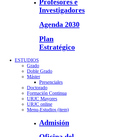
Profesores e
Investigadores
Agenda 2030
Plan
Estratégico
ESTUDIOS
Grado
Doble Grado
Máster
Presenciales
Doctorado
Formación Continua
URJC Mayores
URJC online
Menu-Estudios (item)
Admisión
Oficina del