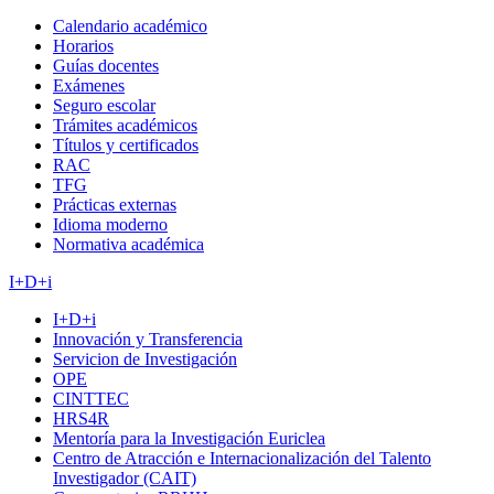
Calendario académico
Horarios
Guías docentes
Exámenes
Seguro escolar
Trámites académicos
Títulos y certificados
RAC
TFG
Prácticas externas
Idioma moderno
Normativa académica
I+D+i
I+D+i
Innovación y Transferencia
Servicion de Investigación
OPE
CINTTEC
HRS4R
Mentoría para la Investigación Euriclea
Centro de Atracción e Internacionalización del Talento
Investigador (CAIT)