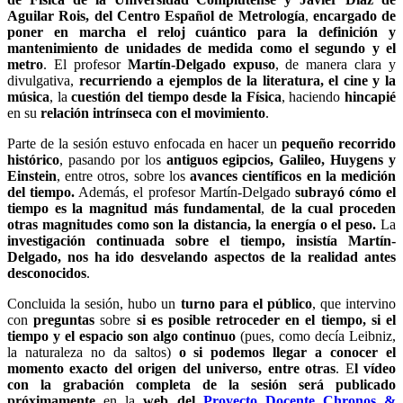
Aguilar Rois, del Centro Español de Metrología
,
encargado de
poner en marcha el reloj cuántico para la definición y
mantenimiento de unidades de medida como el segundo y el
metro
. El profesor
Martín-Delgado expuso
, de manera clara y
divulgativa,
recurriendo a ejemplos de la literatura, el cine y la
música
, la
cuestión del tiempo desde la Física
, haciendo
hincapié
en su
relación intrínseca con el movimiento
.
Parte de la sesión estuvo enfocada en hacer un
pequeño recorrido
histórico
, pasando por los
antiguos egipcios, Galileo, Huygens y
Einstein
, entre otros, sobre los
avances científicos en la medición
del tiempo.
Además, el profesor Martín-Delgado
subrayó cómo el
tiempo es la magnitud más fundamental
,
de la cual proceden
otras magnitudes como son la distancia, la energía o el peso.
La
investigación continuada sobre el tiempo, insistía Martín-
Delgado, nos ha ido desvelando aspectos de la realidad antes
desconocidos
.
Concluida la sesión, hubo un
turno para el público
, que intervino
con
preguntas
sobre
si es posible retroceder en el tiempo, si el
tiempo y el espacio son algo continuo
(pues, como decía Leibniz,
la naturaleza no da saltos)
o si podemos llegar a conocer el
momento exacto del origen del universo, entre otras
. E
l vídeo
con la grabación completa de la sesión será publicado
próximamente
en la
web del
Proyecto Docente Chronos &