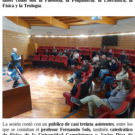
saber como son la Filosofía, la Psiquiatría, la Literatura, la
Física y la Teología
.
La sesión contó con un
público de casi treinta asistentes
, entre los
que se contaban el
profesor Fernando Sols,
también
catedrático
de Física de la Universidad Complutense y Javier Díaz de