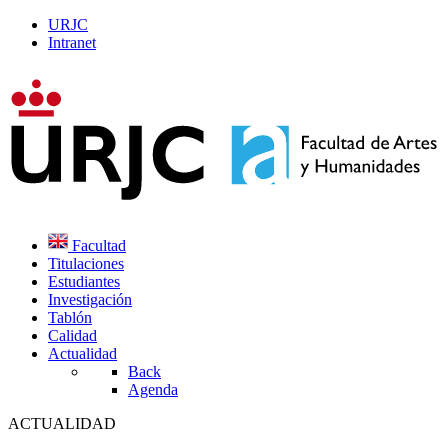
URJC
Intranet
Facultad
Titulaciones
Estudiantes
Investigación
Tablón
Calidad
Actualidad
Back
Agenda
ACTUALIDAD