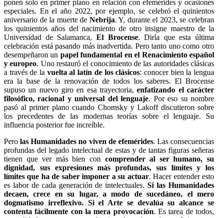
ponen solo en primer plano en relación con efemérides y ocasiones
especiales. En el año 2022, por ejemplo, se celebró el quinientos
aniversario de la muerte de
Nebrija
. Y, durante el 2023, se celebran
los quinientos años del nacimiento de otro insigne maestro de la
Universidad de Salamanca,
El Brocense
. Diría que esta última
celebración está pasando más inadvertida. Pero tanto uno como otro
desempeñaron un
papel fundamental en el Renacimiento español
y europeo
. Uno restauró el conocimiento de las autoridades clásicas
a través de la
vuelta al latín de los clásicos
: conocer bien la lengua
era la base de la renovación de todos los saberes. El Brocense
supuso un nuevo giro en esa trayectoria,
enfatizando el carácter
filosófico, racional y universal del lenguaje
. Por eso su nombre
pasó al primer plano cuando Chomsky y Lakoff discutieron sobre
los precedentes de las modernas teorías sobre el lenguaje. Su
influencia posterior fue increíble.
Pero
las Humanidades no viven de efemérides
. Las consecuencias
profundas del legado intelectual de estas y de tantas figuras señeras
tienen que ver más bien con
comprender al ser humano, su
dignidad, sus expresiones más profundas, sus límites y los
límites que ha de saber imponer a su actuar
. Hacer entender esto
es labor de cada generación de intelectuales.
Si las Humanidades
decaen, crece en su lugar, a modo de sucedáneo, el mero
dogmatismo irreflexivo. Si el Arte se devalúa su alcance se
contenta fácilmente con la mera provocación
. Es tarea de todos,