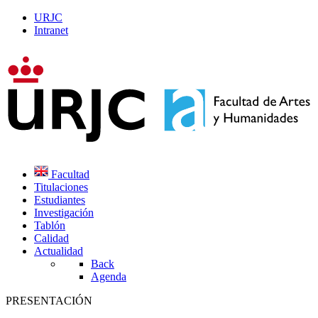
URJC
Intranet
Facultad
Titulaciones
Estudiantes
Investigación
Tablón
Calidad
Actualidad
Back
Agenda
PRESENTACIÓN