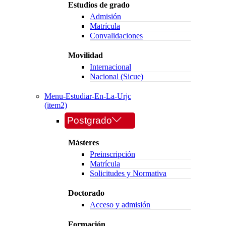
Estudios de grado
Admisión
Matrícula
Convalidaciones
Movilidad
Internacional
Nacional (Sicue)
Menu-Estudiar-En-La-Urjc
(item2)
Postgrado
Másteres
Preinscripción
Matrícula
Solicitudes y Normativa
Doctorado
Acceso y admisión
Formación