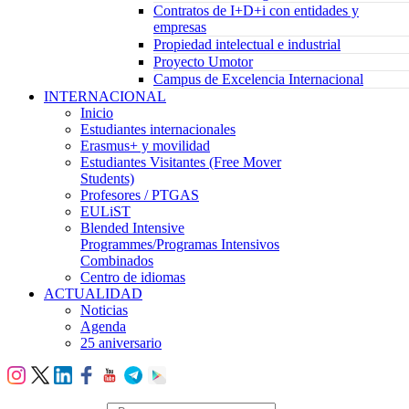
Contratos de I+D+i con entidades y
empresas
Propiedad intelectual e industrial
Proyecto Umotor
Campus de Excelencia Internacional
INTERNACIONAL
Inicio
Estudiantes internacionales
Erasmus+ y movilidad
Estudiantes Visitantes (Free Mover
Students)
Profesores / PTGAS
EULiST
Blended Intensive
Programmes/Programas Intensivos
Combinados
Centro de idiomas
ACTUALIDAD
Noticias
Agenda
25 aniversario