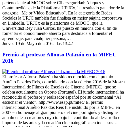
perteneciente al MOOC sobre Ciberseguridad: Ataques y
Contramedidas, de la Plataforma URJCx, ha resultado ganador de la
categoría "Mejor Vídeo Educativo". En la categoría de Redes
Sociales la URJC también fue finalista en mejor página corporativa
en LinkedIn. URJCx es la plataforma de MOOC, que la
Universidad Rey Juan Carlos, ha puesto en marcha con el fin de
fomentar el conocimiento abierto para destinada a fomentar el
aprendizaje, para cualquier persona,…
Jueves 19 de Mayo de 2016 a las 13:42
Premio al profesor Alfonso Palazón en la MIFEC
2016
El profesor Alfonso Palazón ha sido reconocido con el premio
Aurélio Paz dos Reís, coincidiendo con la edición 2016 de la Mostra
Internacional de Filmes de Escolas de Cinema (MIFEC), que se
celebra actualmente en Oporto (Portugal). El jurado internacional ha
reconocido al profesor y realizador español por su documental “Al
escuchar el viento”. http://www.esap.pt/mifec/ El premio
internacional Aurélio Paz dos Reis fue instituido por la MIFEC en
2007 en homenaje al gran pionero del cine portugués y distingue
anualmente a creadores cuyo trabajo ha contribuido al desarrollo e
impulso de las artes y la creación cinematográfica en todas sus…