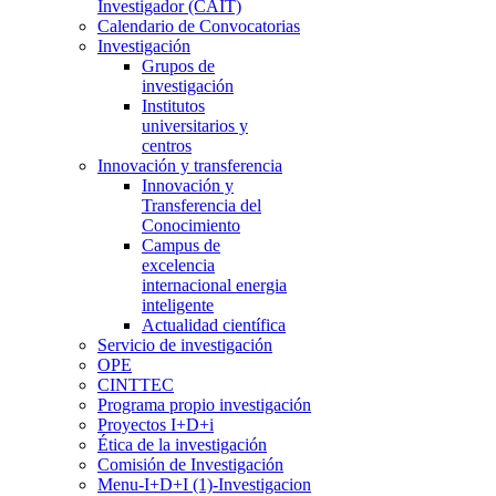
Investigador (CAIT)
Calendario de Convocatorias
Investigación
Grupos de
investigación
Institutos
universitarios y
centros
Innovación y transferencia
Innovación y
Transferencia del
Conocimiento
Campus de
excelencia
internacional energia
inteligente
Actualidad científica
Servicio de investigación
OPE
CINTTEC
Programa propio investigación
Proyectos I+D+i
Ética de la investigación
Comisión de Investigación
Menu-I+D+I (1)-Investigacion