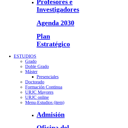
Profesores e
Investigadores
Agenda 2030
Plan
Estratégico
ESTUDIOS
Grado
Doble Grado
Máster
Presenciales
Doctorado
Formación Continua
URJC Mayores
URJC online
Menu-Estudios (item)
Admisión
Oficina del