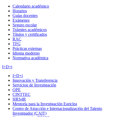
Calendario académico
Horarios
Guías docentes
Exámenes
Seguro escolar
Trámites académicos
Títulos y certificados
RAC
TFG
Prácticas externas
Idioma moderno
Normativa académica
I+D+i
I+D+i
Innovación y Transferencia
Servicion de Investigación
OPE
CINTTEC
HRS4R
Mentoría para la Investigación Euriclea
Centro de Atracción e Internacionalización del Talento
Investigador (CAIT)