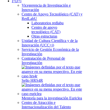
I+D+i
Vicegerencia de Investigación e
Innovación
Centro de Apoyo Tecnológico (CAT) y
RedLabU
Laboratorios redlabu
Centro de apoyo
tecnológico (CAT)
Otras estructuras
Unidad de Cultura Científica y de la
Innovación (UCC+i)
Servicio de Gestión Económica de la
Investigación
Contratación de Personal de
Investigación
Sello HRS4R
Mentoría para la investigación Euriclea
Centro de Atracción e
Internacionalización del Talento