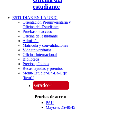
estudiante
ESTUDIAR EN LA URJC
Orientación Preuniversitaria y
Oficina del Estudiante
Pruebas de acceso
Oficina del estudiante
Admisión
Matrícula y convalidaciones
Vida universitaria
Oficina Internacional
Biblioteca
Precios públicos
Becas, ayudas y premios
Menu-Estudiar-En-La-Urjc
(item1)
Grado
Pruebas de acceso
PAU
Mayores 25/40/45