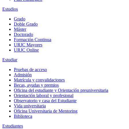
Estudios
Grado
Doble Grado
Máster
Doctorado
Formación Continua
URJC Mayores
URJC Online
Estudiar
Pruebas de acceso
Admisión
Matrícula y convalidaciones
Becas, ayudas y premios
Oficina del estudiante y Orientación preuniversitaria
Orientación laboral y profesional
Observatorio y casa del Estudiante
Vida universitaria
Oficina Universitaria de Mentoring
Biblioteca
Estudiantes