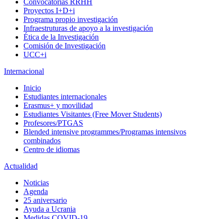
Convocatorias RRHH
Proyectos I+D+i
Programa propio investigación
Infraestruturas de apoyo a la investigación
Ética de la Investigación
Comisión de Investigación
UCC+i
Internacional
Inicio
Estudiantes internacionales
Erasmus+ y movilidad
Estudiantes Visitantes (Free Mover Students)
Profesores/PTGAS
Blended intensive programmes/Programas intensivos
combinados
Centro de idiomas
Actualidad
Noticias
Agenda
25 aniversario
Ayuda a Ucrania
Medidas COVID-19