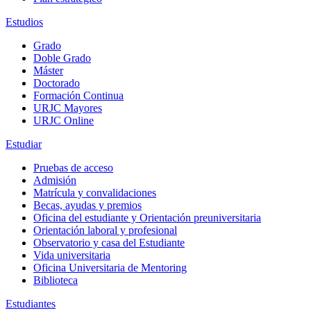
Estudios
Grado
Doble Grado
Máster
Doctorado
Formación Continua
URJC Mayores
URJC Online
Estudiar
Pruebas de acceso
Admisión
Matrícula y convalidaciones
Becas, ayudas y premios
Oficina del estudiante y Orientación preuniversitaria
Orientación laboral y profesional
Observatorio y casa del Estudiante
Vida universitaria
Oficina Universitaria de Mentoring
Biblioteca
Estudiantes