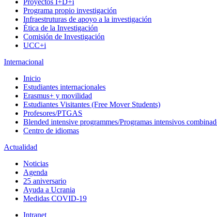
Proyectos I+D+i
Programa propio investigación
Infraestruturas de apoyo a la investigación
Ética de la Investigación
Comisión de Investigación
UCC+i
Internacional
Inicio
Estudiantes internacionales
Erasmus+ y movilidad
Estudiantes Visitantes (Free Mover Students)
Profesores/PTGAS
Blended intensive programmes/Programas intensivos combinad
Centro de idiomas
Actualidad
Noticias
Agenda
25 aniversario
Ayuda a Ucrania
Medidas COVID-19
Intranet