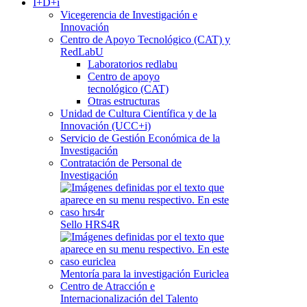
I+D+i
Vicegerencia de Investigación e
Innovación
Centro de Apoyo Tecnológico (CAT) y
RedLabU
Laboratorios redlabu
Centro de apoyo
tecnológico (CAT)
Otras estructuras
Unidad de Cultura Científica y de la
Innovación (UCC+i)
Servicio de Gestión Económica de la
Investigación
Contratación de Personal de
Investigación
Sello HRS4R
Mentoría para la investigación Euriclea
Centro de Atracción e
Internacionalización del Talento