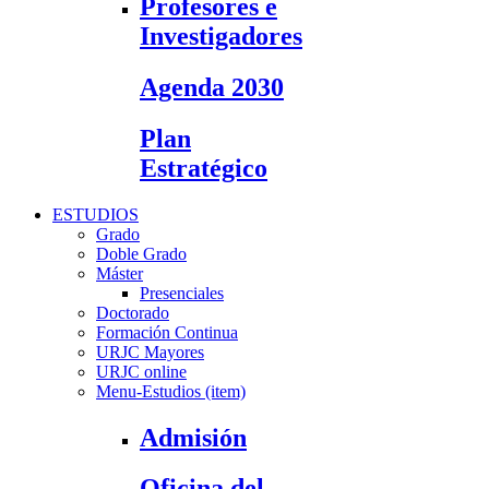
Profesores e
Investigadores
Agenda 2030
Plan
Estratégico
ESTUDIOS
Grado
Doble Grado
Máster
Presenciales
Doctorado
Formación Continua
URJC Mayores
URJC online
Menu-Estudios (item)
Admisión
Oficina del