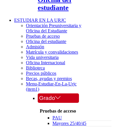
estudiante
ESTUDIAR EN LA URJC
Orientación Preuniversitaria y
Oficina del Estudiante
Pruebas de acceso
Oficina del estudiante
Admisión
Matrícula y convalidaciones
Vida universitaria
Oficina Internacional
Biblioteca
Precios públicos
Becas, ayudas y premios
Menu-Estudiar-En-La-Urjc
(item1)
Grado
Pruebas de acceso
PAU
Mayores 25/40/45