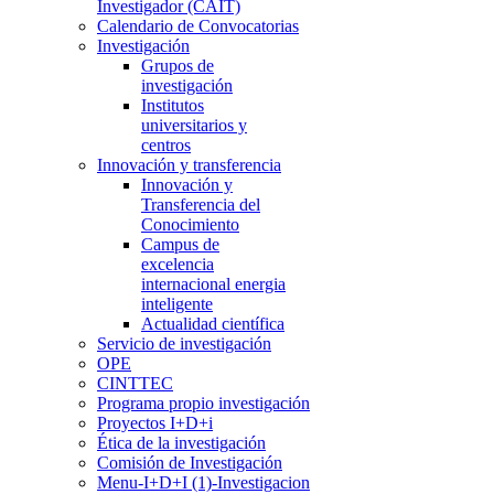
Investigador (CAIT)
Calendario de Convocatorias
Investigación
Grupos de
investigación
Institutos
universitarios y
centros
Innovación y transferencia
Innovación y
Transferencia del
Conocimiento
Campus de
excelencia
internacional energia
inteligente
Actualidad científica
Servicio de investigación
OPE
CINTTEC
Programa propio investigación
Proyectos I+D+i
Ética de la investigación
Comisión de Investigación
Menu-I+D+I (1)-Investigacion