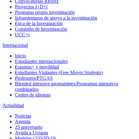
Convocatorias RRHH
Proyectos I+D+i
Programa propio investigación
Infraestruturas de apoyo a la investigación
Ética de la Investigación
Comisión de Investigación
UCC+i
Internacional
Inicio
Estudiantes internacionales
Erasmus+ y movilidad
Estudiantes Visitantes (Free Mover Students)
Profesores/PTGAS
Blended intensive programmes/Programas intensivos
combinados
Centro de idiomas
Actualidad
Noticias
Agenda
25 aniversario
Ayuda a Ucrania
Medidas COVID-19