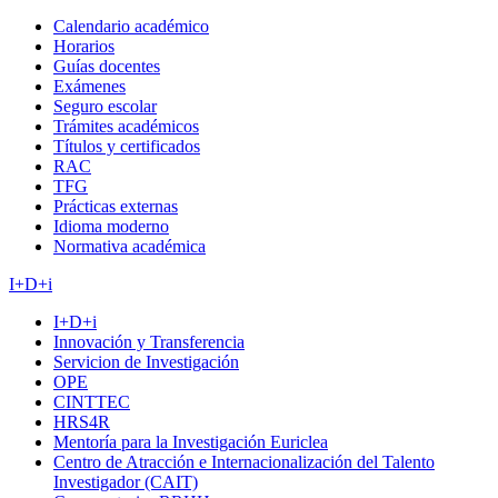
Calendario académico
Horarios
Guías docentes
Exámenes
Seguro escolar
Trámites académicos
Títulos y certificados
RAC
TFG
Prácticas externas
Idioma moderno
Normativa académica
I+D+i
I+D+i
Innovación y Transferencia
Servicion de Investigación
OPE
CINTTEC
HRS4R
Mentoría para la Investigación Euriclea
Centro de Atracción e Internacionalización del Talento
Investigador (CAIT)