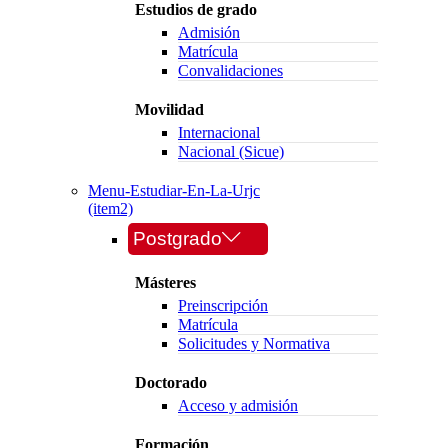
Estudios de grado
Admisión
Matrícula
Convalidaciones
Movilidad
Internacional
Nacional (Sicue)
Menu-Estudiar-En-La-Urjc
(item2)
Postgrado
Másteres
Preinscripción
Matrícula
Solicitudes y Normativa
Doctorado
Acceso y admisión
Formación