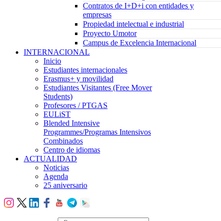
Contratos de I+D+i con entidades y
empresas
Propiedad intelectual e industrial
Proyecto Umotor
Campus de Excelencia Internacional
INTERNACIONAL
Inicio
Estudiantes internacionales
Erasmus+ y movilidad
Estudiantes Visitantes (Free Mover
Students)
Profesores / PTGAS
EULiST
Blended Intensive
Programmes/Programas Intensivos
Combinados
Centro de idiomas
ACTUALIDAD
Noticias
Agenda
25 aniversario