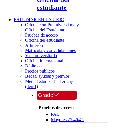
estudiante
ESTUDIAR EN LA URJC
Orientación Preuniversitaria y
Oficina del Estudiante
Pruebas de acceso
Oficina del estudiante
Admisión
Matrícula y convalidaciones
Vida universitaria
Oficina Internacional
Biblioteca
Precios públicos
Becas, ayudas y premios
Menu-Estudiar-En-La-Urjc
(item1)
Grado
Pruebas de acceso
PAU
Mayores 25/40/45