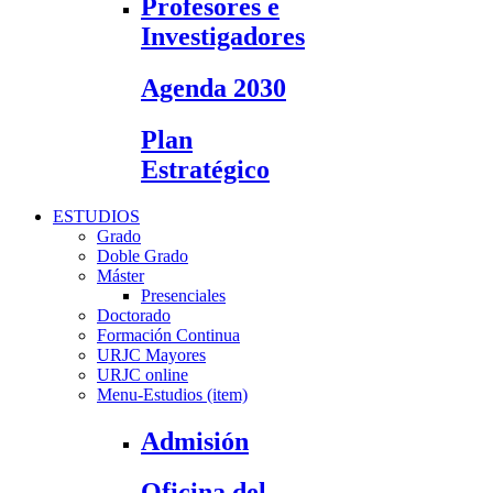
Profesores e
Investigadores
Agenda 2030
Plan
Estratégico
ESTUDIOS
Grado
Doble Grado
Máster
Presenciales
Doctorado
Formación Continua
URJC Mayores
URJC online
Menu-Estudios (item)
Admisión
Oficina del