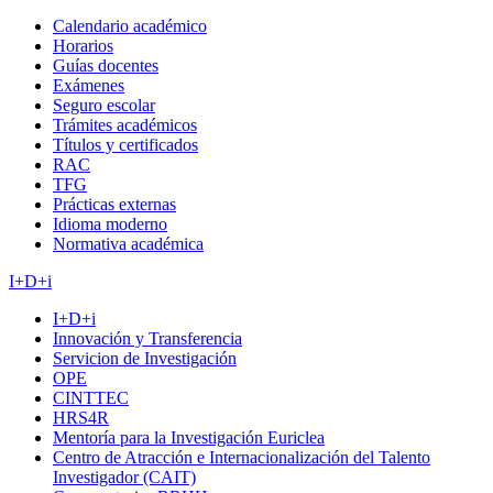
Calendario académico
Horarios
Guías docentes
Exámenes
Seguro escolar
Trámites académicos
Títulos y certificados
RAC
TFG
Prácticas externas
Idioma moderno
Normativa académica
I+D+i
I+D+i
Innovación y Transferencia
Servicion de Investigación
OPE
CINTTEC
HRS4R
Mentoría para la Investigación Euriclea
Centro de Atracción e Internacionalización del Talento
Investigador (CAIT)