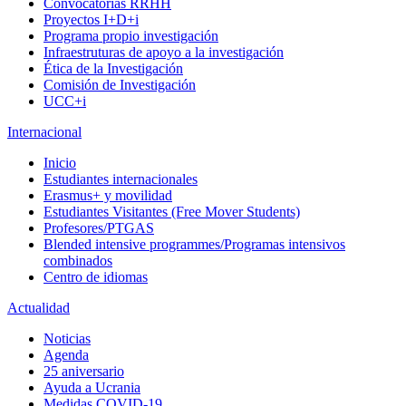
Convocatorias RRHH
Proyectos I+D+i
Programa propio investigación
Infraestruturas de apoyo a la investigación
Ética de la Investigación
Comisión de Investigación
UCC+i
Internacional
Inicio
Estudiantes internacionales
Erasmus+ y movilidad
Estudiantes Visitantes (Free Mover Students)
Profesores/PTGAS
Blended intensive programmes/Programas intensivos
combinados
Centro de idiomas
Actualidad
Noticias
Agenda
25 aniversario
Ayuda a Ucrania
Medidas COVID-19