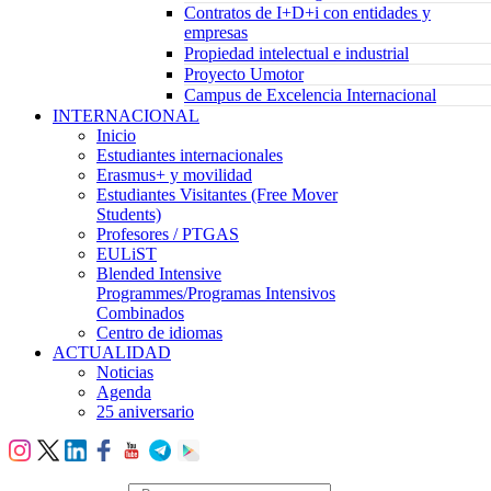
Contratos de I+D+i con entidades y
empresas
Propiedad intelectual e industrial
Proyecto Umotor
Campus de Excelencia Internacional
INTERNACIONAL
Inicio
Estudiantes internacionales
Erasmus+ y movilidad
Estudiantes Visitantes (Free Mover
Students)
Profesores / PTGAS
EULiST
Blended Intensive
Programmes/Programas Intensivos
Combinados
Centro de idiomas
ACTUALIDAD
Noticias
Agenda
25 aniversario