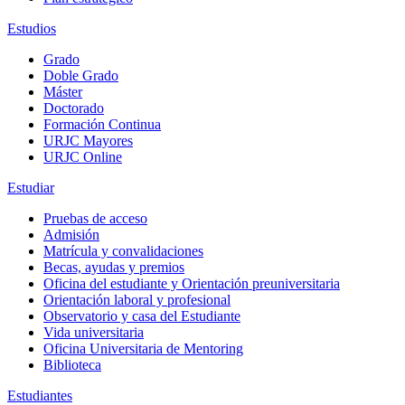
Estudios
Grado
Doble Grado
Máster
Doctorado
Formación Continua
URJC Mayores
URJC Online
Estudiar
Pruebas de acceso
Admisión
Matrícula y convalidaciones
Becas, ayudas y premios
Oficina del estudiante y Orientación preuniversitaria
Orientación laboral y profesional
Observatorio y casa del Estudiante
Vida universitaria
Oficina Universitaria de Mentoring
Biblioteca
Estudiantes