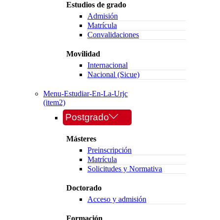
Estudios de grado
Admisión
Matrícula
Convalidaciones
Movilidad
Internacional
Nacional (Sicue)
Menu-Estudiar-En-La-Urjc
(item2)
Postgrado
Másteres
Preinscripción
Matrícula
Solicitudes y Normativa
Doctorado
Acceso y admisión
Formación