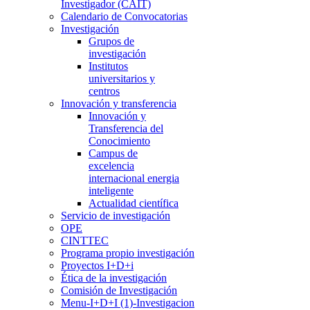
Investigador (CAIT)
Calendario de Convocatorias
Investigación
Grupos de
investigación
Institutos
universitarios y
centros
Innovación y transferencia
Innovación y
Transferencia del
Conocimiento
Campus de
excelencia
internacional energia
inteligente
Actualidad científica
Servicio de investigación
OPE
CINTTEC
Programa propio investigación
Proyectos I+D+i
Ética de la investigación
Comisión de Investigación
Menu-I+D+I (1)-Investigacion