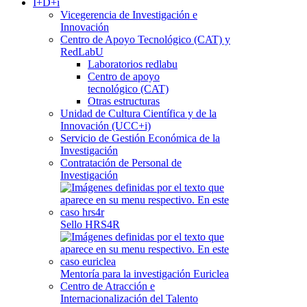
I+D+i
Vicegerencia de Investigación e
Innovación
Centro de Apoyo Tecnológico (CAT) y
RedLabU
Laboratorios redlabu
Centro de apoyo
tecnológico (CAT)
Otras estructuras
Unidad de Cultura Científica y de la
Innovación (UCC+i)
Servicio de Gestión Económica de la
Investigación
Contratación de Personal de
Investigación
Sello HRS4R
Mentoría para la investigación Euriclea
Centro de Atracción e
Internacionalización del Talento