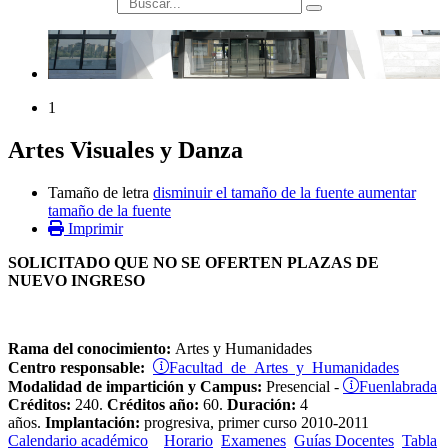
búsqueda
1
Artes Visuales y Danza
Tamaño de letra
disminuir el tamaño de la fuente
aumentar
tamaño de la fuente
Imprimir
SOLICITADO QUE NO SE OFERTEN PLAZAS DE
NUEVO INGRESO
Rama del conocimiento:
Artes y Humanidades
Facultad de Artes y Humanidades
Centro responsable:
Fuenlabrada
Modalidad de impartición y Campus:
Presencial -
Créditos:
240.
Créditos año:
60.
Duración:
4
años.
Implantación:
progresiva, primer curso 2010-2011
Calendario académico
Horario
Examenes
Guías Docentes
Tabla