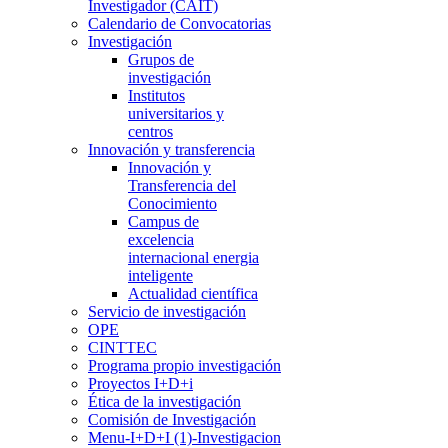
Investigador (CAIT)
Calendario de Convocatorias
Investigación
Grupos de
investigación
Institutos
universitarios y
centros
Innovación y transferencia
Innovación y
Transferencia del
Conocimiento
Campus de
excelencia
internacional energia
inteligente
Actualidad científica
Servicio de investigación
OPE
CINTTEC
Programa propio investigación
Proyectos I+D+i
Ética de la investigación
Comisión de Investigación
Menu-I+D+I (1)-Investigacion