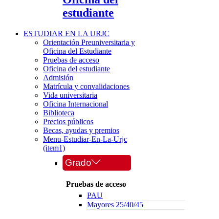
estudiante
ESTUDIAR EN LA URJC
Orientación Preuniversitaria y
Oficina del Estudiante
Pruebas de acceso
Oficina del estudiante
Admisión
Matrícula y convalidaciones
Vida universitaria
Oficina Internacional
Biblioteca
Precios públicos
Becas, ayudas y premios
Menu-Estudiar-En-La-Urjc
(item1)
Grado
Pruebas de acceso
PAU
Mayores 25/40/45