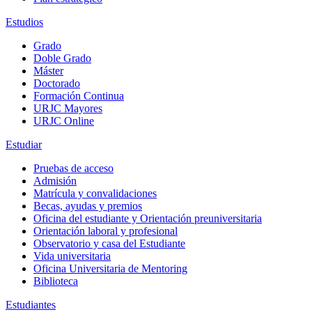
Estudios
Grado
Doble Grado
Máster
Doctorado
Formación Continua
URJC Mayores
URJC Online
Estudiar
Pruebas de acceso
Admisión
Matrícula y convalidaciones
Becas, ayudas y premios
Oficina del estudiante y Orientación preuniversitaria
Orientación laboral y profesional
Observatorio y casa del Estudiante
Vida universitaria
Oficina Universitaria de Mentoring
Biblioteca
Estudiantes