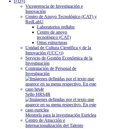
I+D+i
Vicegerencia de Investigación e
Innovación
Centro de Apoyo Tecnológico (CAT) y
RedLabU
Laboratorios redlabu
Centro de apoyo
tecnológico (CAT)
Otras estructuras
Unidad de Cultura Científica y de la
Innovación (UCC+i)
Servicio de Gestión Económica de la
Investigación
Contratación de Personal de
Investigación
Sello HRS4R
Mentoría para la investigación Euriclea
Centro de Atracción e
Internacionalización del Talento