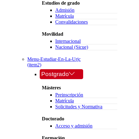
Estudios de grado
Admisión
Matrícula
Convalidaciones
Movilidad
Internacional
Nacional (Sicue)
Menu-Estudiar-En-La-Urjc
(item2)
Postgrado
Másteres
Preinscripción
Matrícula
Solicitudes y Normativa
Doctorado
Acceso y admisión
Formación