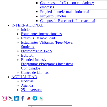
Contratos de I+D+i con entidades y
empresas
Propiedad intelectual e industrial
Proyecto Umotor
Campus de Excelencia Internacional
INTERNACIONAL
Inicio
Estudiantes internacionales
Erasmus+ y movilidad
Estudiantes Visitantes (Free Mover
Students)
Profesores / PTGAS
EULiST
Blended Intensive
Programmes/Programas Intensivos
Combinados
Centro de idiomas
ACTUALIDAD
Noticias
Agenda
25 aniversario