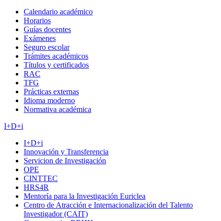
Calendario académico
Horarios
Guías docentes
Exámenes
Seguro escolar
Trámites académicos
Títulos y certificados
RAC
TFG
Prácticas externas
Idioma moderno
Normativa académica
I+D+i
I+D+i
Innovación y Transferencia
Servicion de Investigación
OPE
CINTTEC
HRS4R
Mentoría para la Investigación Euriclea
Centro de Atracción e Internacionalización del Talento
Investigador (CAIT)