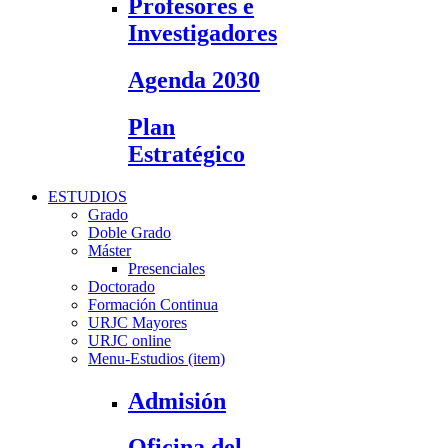
Profesores e
Investigadores
Agenda 2030
Plan
Estratégico
ESTUDIOS
Grado
Doble Grado
Máster
Presenciales
Doctorado
Formación Continua
URJC Mayores
URJC online
Menu-Estudios (item)
Admisión
Oficina del