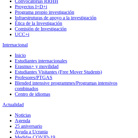
Convocatorias RRHH
Proyectos I+D+i
Programa propio investigación
Infraestruturas de apoyo a la investigación
Ética de la Investigación
Comisión de Investigación
UCC+i
Internacional
Inicio
Estudiantes internacionales
Erasmus+ y movilidad
Estudiantes Visitantes (Free Mover Students)
Profesores/PTGAS
Blended intensive programmes/Programas intensivos
combinados
Centro de idiomas
Actualidad
Noticias
Agenda
25 aniversario
Ayuda a Ucrania
Medidas COVID-19