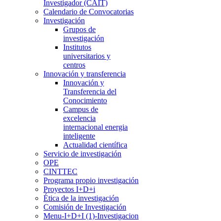
Investigador (CAIT)
Calendario de Convocatorias
Investigación
Grupos de
investigación
Institutos
universitarios y
centros
Innovación y transferencia
Innovación y
Transferencia del
Conocimiento
Campus de
excelencia
internacional energia
inteligente
Actualidad científica
Servicio de investigación
OPE
CINTTEC
Programa propio investigación
Proyectos I+D+i
Ética de la investigación
Comisión de Investigación
Menu-I+D+I (1)-Investigacion