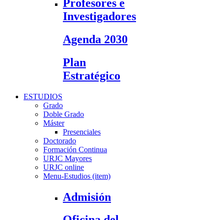
Profesores e
Investigadores
Agenda 2030
Plan
Estratégico
ESTUDIOS
Grado
Doble Grado
Máster
Presenciales
Doctorado
Formación Continua
URJC Mayores
URJC online
Menu-Estudios (item)
Admisión
Oficina del