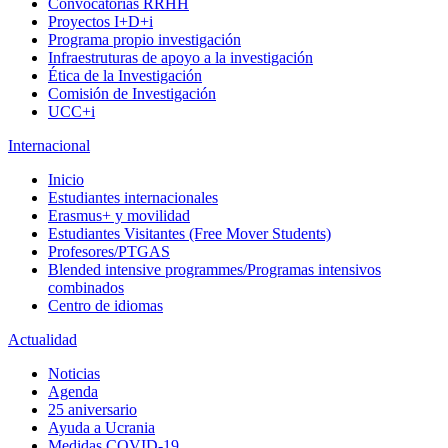
Convocatorias RRHH
Proyectos I+D+i
Programa propio investigación
Infraestruturas de apoyo a la investigación
Ética de la Investigación
Comisión de Investigación
UCC+i
Internacional
Inicio
Estudiantes internacionales
Erasmus+ y movilidad
Estudiantes Visitantes (Free Mover Students)
Profesores/PTGAS
Blended intensive programmes/Programas intensivos
combinados
Centro de idiomas
Actualidad
Noticias
Agenda
25 aniversario
Ayuda a Ucrania
Medidas COVID-19