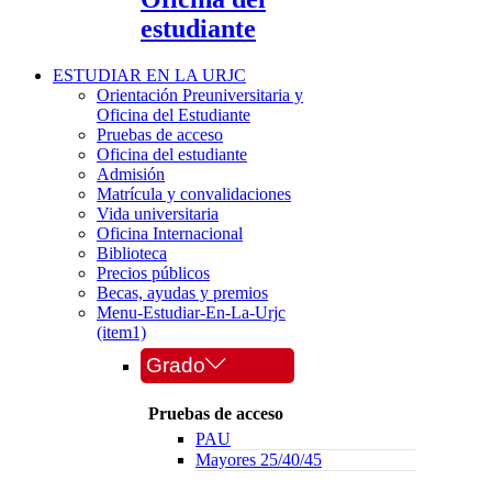
estudiante
ESTUDIAR EN LA URJC
Orientación Preuniversitaria y
Oficina del Estudiante
Pruebas de acceso
Oficina del estudiante
Admisión
Matrícula y convalidaciones
Vida universitaria
Oficina Internacional
Biblioteca
Precios públicos
Becas, ayudas y premios
Menu-Estudiar-En-La-Urjc
(item1)
Grado
Pruebas de acceso
PAU
Mayores 25/40/45