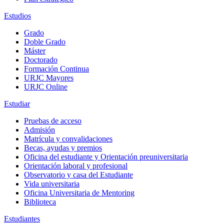
Estudios
Grado
Doble Grado
Máster
Doctorado
Formación Continua
URJC Mayores
URJC Online
Estudiar
Pruebas de acceso
Admisión
Matrícula y convalidaciones
Becas, ayudas y premios
Oficina del estudiante y Orientación preuniversitaria
Orientación laboral y profesional
Observatorio y casa del Estudiante
Vida universitaria
Oficina Universitaria de Mentoring
Biblioteca
Estudiantes