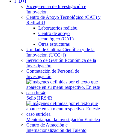
I+D+i
Vicegerencia de Investigación e
Innovación
Centro de Apoyo Tecnológico (CAT) y
RedLabU
Laboratorios redlabu
Centro de apoyo
tecnológico (CAT)
Otras estructuras
Unidad de Cultura Científica y de la
Innovación (UCC+i)
Servicio de Gestión Económica de la
Investigación
Contratación de Personal de
Investigación
Sello HRS4R
Mentoría para la investigación Euriclea
Centro de Atracción e
Internacionalización del Talento