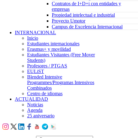
Contratos de I+D+i con entidades y
empresas
Propiedad intelectual e industrial
Proyecto Umotor
Campus de Excelencia Internacional
INTERNACIONAL
Inicio
Estudiantes internacionales
Erasmus+ y movilidad
Estudiantes Visitantes (Free Mover
Students)
Profesores / PTGAS
EULiST
Blended Intensive
Programmes/Programas Intensivos
Combinados
Centro de idiomas
ACTUALIDAD
Noticias
Agenda
25 aniversario