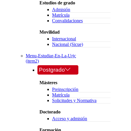
Estudios de grado
Admisión
Matrícula
Convalidaciones
Movilidad
Internacional
Nacional (Sicue)
Menu-Estudiar-En-La-Urjc
(item2)
Postgrado
Másteres
Preinscripción
Matrícula
Solicitudes y Normativa
Doctorado
Acceso y admisión
Formación