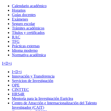
Calendario académico
Horarios
Guías docentes
Exámenes
Seguro escolar
Trámites académicos
Títulos y certificados
RAC
TFG
Prácticas externas
Idioma moderno
Normativa académica
I+D+i
I+D+i
Innovación y Transferencia
Servicion de Investigación
OPE
CINTTEC
HRS4R
Mentoría para la Investigación Euriclea
Centro de Atracción e Internacionalización del Talento
Investigador (CAIT)