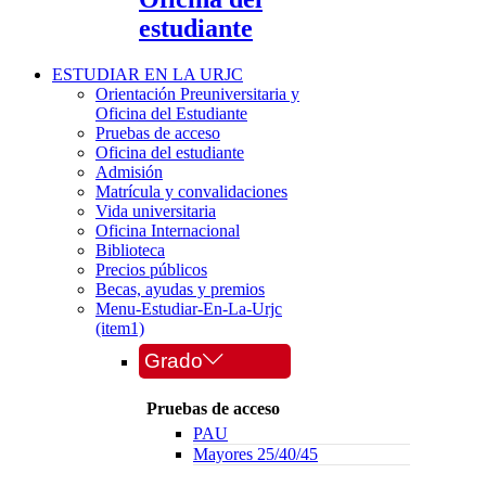
estudiante
ESTUDIAR EN LA URJC
Orientación Preuniversitaria y
Oficina del Estudiante
Pruebas de acceso
Oficina del estudiante
Admisión
Matrícula y convalidaciones
Vida universitaria
Oficina Internacional
Biblioteca
Precios públicos
Becas, ayudas y premios
Menu-Estudiar-En-La-Urjc
(item1)
Grado
Pruebas de acceso
PAU
Mayores 25/40/45