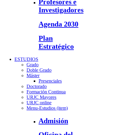
Profesores e
Investigadores
Agenda 2030
Plan
Estratégico
ESTUDIOS
Grado
Doble Grado
Máster
Presenciales
Doctorado
Formación Continua
URJC Mayores
URJC online
Menu-Estudios (item)
Admisión
Oficina del