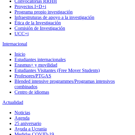
Convocatorias RRHH
Proyectos I+D+i
Programa propio investigación
Infraestruturas de apoyo a la investigación
Ética de la Investigación
Comisión de Investigación
UCC+i
Internacional
Inicio
Estudiantes internacionales
Erasmus+ y movilidad
Estudiantes Visitantes (Free Mover Students)
Profesores/PTGAS
Blended intensive programmes/Programas intensivos
combinados
Centro de idiomas
Actualidad
Noticias
Agenda
25 aniversario
Ayuda a Ucrania
Medidas COVID-19