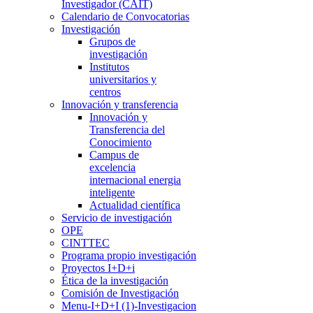
Investigador (CAIT)
Calendario de Convocatorias
Investigación
Grupos de
investigación
Institutos
universitarios y
centros
Innovación y transferencia
Innovación y
Transferencia del
Conocimiento
Campus de
excelencia
internacional energia
inteligente
Actualidad científica
Servicio de investigación
OPE
CINTTEC
Programa propio investigación
Proyectos I+D+i
Ética de la investigación
Comisión de Investigación
Menu-I+D+I (1)-Investigacion