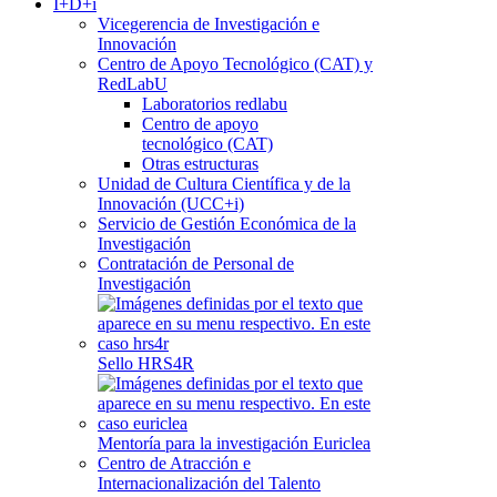
I+D+i
Vicegerencia de Investigación e
Innovación
Centro de Apoyo Tecnológico (CAT) y
RedLabU
Laboratorios redlabu
Centro de apoyo
tecnológico (CAT)
Otras estructuras
Unidad de Cultura Científica y de la
Innovación (UCC+i)
Servicio de Gestión Económica de la
Investigación
Contratación de Personal de
Investigación
Sello HRS4R
Mentoría para la investigación Euriclea
Centro de Atracción e
Internacionalización del Talento