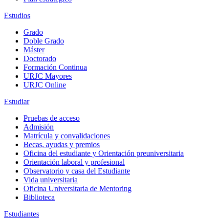
Estudios
Grado
Doble Grado
Máster
Doctorado
Formación Continua
URJC Mayores
URJC Online
Estudiar
Pruebas de acceso
Admisión
Matrícula y convalidaciones
Becas, ayudas y premios
Oficina del estudiante y Orientación preuniversitaria
Orientación laboral y profesional
Observatorio y casa del Estudiante
Vida universitaria
Oficina Universitaria de Mentoring
Biblioteca
Estudiantes