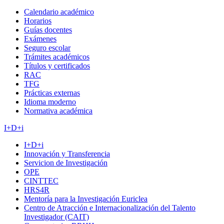
Calendario académico
Horarios
Guías docentes
Exámenes
Seguro escolar
Trámites académicos
Títulos y certificados
RAC
TFG
Prácticas externas
Idioma moderno
Normativa académica
I+D+i
I+D+i
Innovación y Transferencia
Servicion de Investigación
OPE
CINTTEC
HRS4R
Mentoría para la Investigación Euriclea
Centro de Atracción e Internacionalización del Talento
Investigador (CAIT)