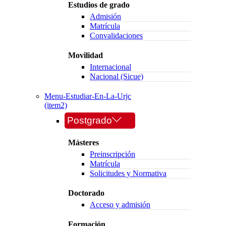
Estudios de grado
Admisión
Matrícula
Convalidaciones
Movilidad
Internacional
Nacional (Sicue)
Menu-Estudiar-En-La-Urjc
(item2)
Postgrado
Másteres
Preinscripción
Matrícula
Solicitudes y Normativa
Doctorado
Acceso y admisión
Formación