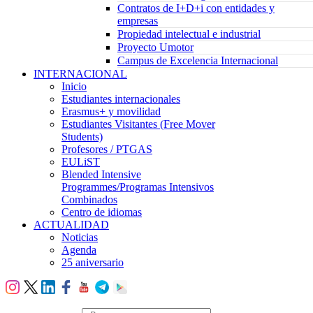
Contratos de I+D+i con entidades y
empresas
Propiedad intelectual e industrial
Proyecto Umotor
Campus de Excelencia Internacional
INTERNACIONAL
Inicio
Estudiantes internacionales
Erasmus+ y movilidad
Estudiantes Visitantes (Free Mover
Students)
Profesores / PTGAS
EULiST
Blended Intensive
Programmes/Programas Intensivos
Combinados
Centro de idiomas
ACTUALIDAD
Noticias
Agenda
25 aniversario