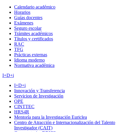
Calendario académico
Horarios
Guías docentes
Exámenes
Seguro escolar
Trámites académicos
Títulos y certificados
RAC
TFG
Prácticas externas
Idioma moderno
Normativa académica
I+D+i
I+D+i
Innovación y Transferencia
Servicion de Investigación
OPE
CINTTEC
HRS4R
Mentoría para la Investigación Euriclea
Centro de Atracción e Internacionalización del Talento
Investigador (CAIT)