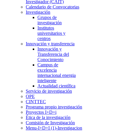
Investigador (CAIT)
Calendario de Convocatorias
Investigación
Grupos de
investigación
Institutos
universitarios y
centros
Innovación y transferencia
Innovación y
Transferencia del
Conocimiento
Campus de
excelencia
internacional energia
inteligente
Actualidad científica
Servicio de investigación
OPE
CINTTEC
Programa propio investigación
Proyectos I+D+i
Ética de la investigación
Comisión de Investigación
Menu-I+D+I (1)-Investigacion