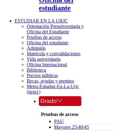
estudiante
ESTUDIAR EN LA URJC
Orientación Preuniversitaria y
Oficina del Estudiante
Pruebas de acceso
Oficina del estudiante
Admisión
Matrícula y convalidaciones
Vida universitaria
Oficina Internacional
Biblioteca
Precios públicos
Becas, ayudas y premios
Menu-Estudiar-En-La-Urjc
(item1)
Grado
Pruebas de acceso
PAU
Mayores 25/40/45