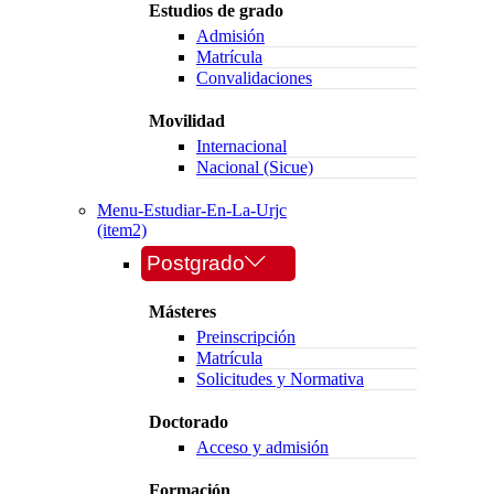
Estudios de grado
Admisión
Matrícula
Convalidaciones
Movilidad
Internacional
Nacional (Sicue)
Menu-Estudiar-En-La-Urjc
(item2)
Postgrado
Másteres
Preinscripción
Matrícula
Solicitudes y Normativa
Doctorado
Acceso y admisión
Formación