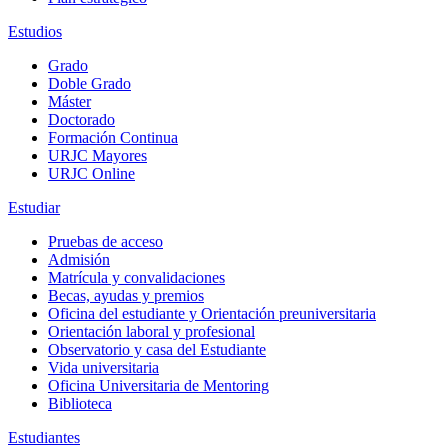
Estudios
Grado
Doble Grado
Máster
Doctorado
Formación Continua
URJC Mayores
URJC Online
Estudiar
Pruebas de acceso
Admisión
Matrícula y convalidaciones
Becas, ayudas y premios
Oficina del estudiante y Orientación preuniversitaria
Orientación laboral y profesional
Observatorio y casa del Estudiante
Vida universitaria
Oficina Universitaria de Mentoring
Biblioteca
Estudiantes