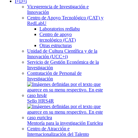
I+D+i
Vicegerencia de Investigación e
Innovación
Centro de Apoyo Tecnológico (CAT) y
RedLabU
Laboratorios redlabu
Centro de apoyo
tecnológico (CAT)
Otras estructuras
Unidad de Cultura Científica y de la
Innovación (UCC+i)
Servicio de Gestión Económica de la
Investigación
Contratación de Personal de
Investigación
Sello HRS4R
Mentoría para la investigación Euriclea
Centro de Atracción e
Internacionalización del Talento