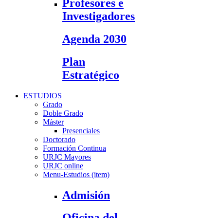
Profesores e
Investigadores
Agenda 2030
Plan
Estratégico
ESTUDIOS
Grado
Doble Grado
Máster
Presenciales
Doctorado
Formación Continua
URJC Mayores
URJC online
Menu-Estudios (item)
Admisión
Oficina del