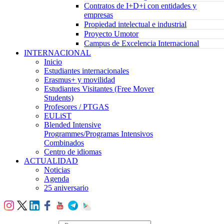
Contratos de I+D+i con entidades y
empresas
Propiedad intelectual e industrial
Proyecto Umotor
Campus de Excelencia Internacional
INTERNACIONAL
Inicio
Estudiantes internacionales
Erasmus+ y movilidad
Estudiantes Visitantes (Free Mover
Students)
Profesores / PTGAS
EULiST
Blended Intensive
Programmes/Programas Intensivos
Combinados
Centro de idiomas
ACTUALIDAD
Noticias
Agenda
25 aniversario