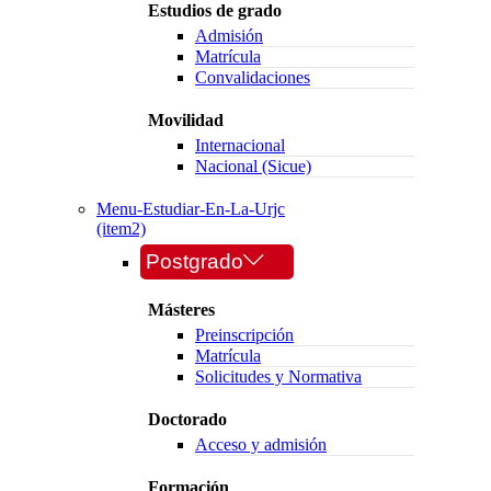
Estudios de grado
Admisión
Matrícula
Convalidaciones
Movilidad
Internacional
Nacional (Sicue)
Menu-Estudiar-En-La-Urjc
(item2)
Postgrado
Másteres
Preinscripción
Matrícula
Solicitudes y Normativa
Doctorado
Acceso y admisión
Formación