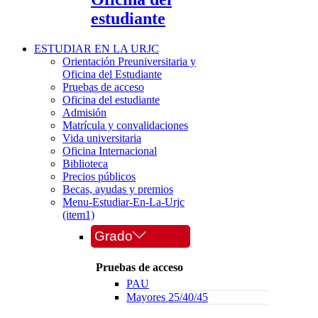
estudiante
ESTUDIAR EN LA URJC
Orientación Preuniversitaria y
Oficina del Estudiante
Pruebas de acceso
Oficina del estudiante
Admisión
Matrícula y convalidaciones
Vida universitaria
Oficina Internacional
Biblioteca
Precios públicos
Becas, ayudas y premios
Menu-Estudiar-En-La-Urjc
(item1)
Grado
Pruebas de acceso
PAU
Mayores 25/40/45