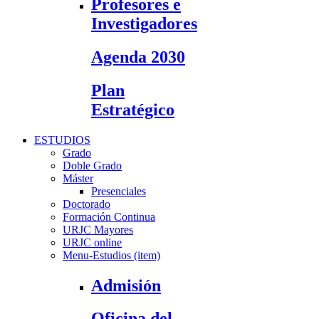
Profesores e
Investigadores
Agenda 2030
Plan
Estratégico
ESTUDIOS
Grado
Doble Grado
Máster
Presenciales
Doctorado
Formación Continua
URJC Mayores
URJC online
Menu-Estudios (item)
Admisión
Oficina del