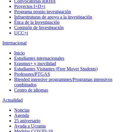
Convocatorias RRHH
Proyectos I+D+i
Programa propio investigación
Infraestruturas de apoyo a la investigación
Ética de la Investigación
Comisión de Investigación
UCC+i
Internacional
Inicio
Estudiantes internacionales
Erasmus+ y movilidad
Estudiantes Visitantes (Free Mover Students)
Profesores/PTGAS
Blended intensive programmes/Programas intensivos
combinados
Centro de idiomas
Actualidad
Noticias
Agenda
25 aniversario
Ayuda a Ucrania
Medidas COVID-19