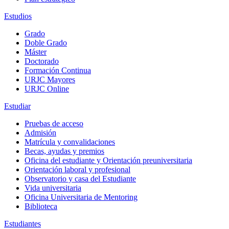
Estudios
Grado
Doble Grado
Máster
Doctorado
Formación Continua
URJC Mayores
URJC Online
Estudiar
Pruebas de acceso
Admisión
Matrícula y convalidaciones
Becas, ayudas y premios
Oficina del estudiante y Orientación preuniversitaria
Orientación laboral y profesional
Observatorio y casa del Estudiante
Vida universitaria
Oficina Universitaria de Mentoring
Biblioteca
Estudiantes