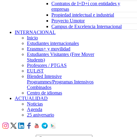
Contratos de I+D+i con entidades y
empresas
Propiedad intelectual e industrial
Proyecto Umotor
Campus de Excelencia Internacional
INTERNACIONAL
Inicio
Estudiantes internacionales
Erasmus+ y movilidad
Estudiantes Visitantes (Free Mover
Students)
Profesores / PTGAS
EULiST
Blended Intensive
Programmes/Programas Intensivos
Combinados
Centro de idiomas
ACTUALIDAD
Noticias
Agenda
25 aniversario