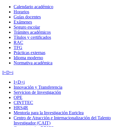
Calendario académico
Horarios
Guías docentes
Exámenes
Seguro escolar
Trámites académicos
Títulos y certificados
RAC
TFG
Prácticas externas
Idioma moderno
Normativa académica
I+D+i
I+D+i
Innovación y Transferencia
Servicion de Investigación
OPE
CINTTEC
HRS4R
Mentoría para la Investigación Euriclea
Centro de Atracción e Internacionalización del Talento
Investigador (CAIT)