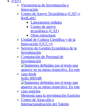
I+D+i
Vicegerencia de Investigación e
Innovación
Centro de Apoyo Tecnológico (CAT) y
RedLabU
Laboratorios redlabu
Centro de apoyo
tecnológico (CAT)
Otras estructuras
Unidad de Cultura Científica y de la
Innovación (UCC+i)
Servicio de Gestión Económica de la
Investigación
Contratación de Personal de
Investigación
Sello HRS4R
Mentoría para la investigación Euriclea
Centro de Atracción e
Internacionalización del Talento