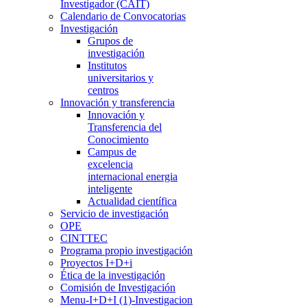
Investigador (CAIT)
Calendario de Convocatorias
Investigación
Grupos de
investigación
Institutos
universitarios y
centros
Innovación y transferencia
Innovación y
Transferencia del
Conocimiento
Campus de
excelencia
internacional energia
inteligente
Actualidad científica
Servicio de investigación
OPE
CINTTEC
Programa propio investigación
Proyectos I+D+i
Ética de la investigación
Comisión de Investigación
Menu-I+D+I (1)-Investigacion