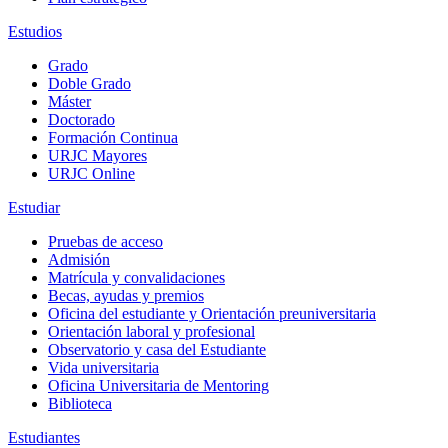
Estudios
Grado
Doble Grado
Máster
Doctorado
Formación Continua
URJC Mayores
URJC Online
Estudiar
Pruebas de acceso
Admisión
Matrícula y convalidaciones
Becas, ayudas y premios
Oficina del estudiante y Orientación preuniversitaria
Orientación laboral y profesional
Observatorio y casa del Estudiante
Vida universitaria
Oficina Universitaria de Mentoring
Biblioteca
Estudiantes