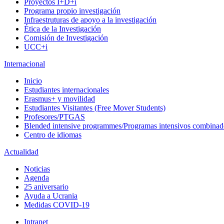
Proyectos I+D+i
Programa propio investigación
Infraestruturas de apoyo a la investigación
Ética de la Investigación
Comisión de Investigación
UCC+i
Internacional
Inicio
Estudiantes internacionales
Erasmus+ y movilidad
Estudiantes Visitantes (Free Mover Students)
Profesores/PTGAS
Blended intensive programmes/Programas intensivos combinad
Centro de idiomas
Actualidad
Noticias
Agenda
25 aniversario
Ayuda a Ucrania
Medidas COVID-19
Intranet