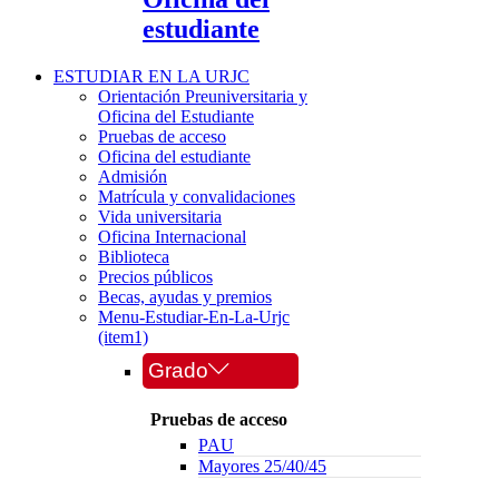
estudiante
ESTUDIAR EN LA URJC
Orientación Preuniversitaria y
Oficina del Estudiante
Pruebas de acceso
Oficina del estudiante
Admisión
Matrícula y convalidaciones
Vida universitaria
Oficina Internacional
Biblioteca
Precios públicos
Becas, ayudas y premios
Menu-Estudiar-En-La-Urjc
(item1)
Grado
Pruebas de acceso
PAU
Mayores 25/40/45