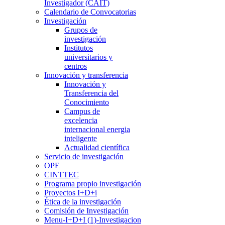
Investigador (CAIT)
Calendario de Convocatorias
Investigación
Grupos de
investigación
Institutos
universitarios y
centros
Innovación y transferencia
Innovación y
Transferencia del
Conocimiento
Campus de
excelencia
internacional energia
inteligente
Actualidad científica
Servicio de investigación
OPE
CINTTEC
Programa propio investigación
Proyectos I+D+i
Ética de la investigación
Comisión de Investigación
Menu-I+D+I (1)-Investigacion