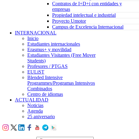
Contratos de I+D+i con entidades y
empresas
Propiedad intelectual e industrial
Proyecto Umotor
Campus de Excelencia Internacional
INTERNACIONAL
Inicio
Estudiantes internacionales
Erasmus+ y movilidad
Estudiantes Visitantes (Free Mover
Students)
Profesores / PTGAS
EULiST
Blended Intensive
Programmes/Programas Intensivos
Combinados
Centro de idiomas
ACTUALIDAD
Noticias
Agenda
25 aniversario