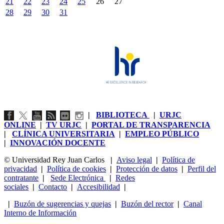
21
22
23
24
25
26
27
28
29
30
31
|
BIBLIOTECA
|
URJC
ONLINE
|
TV URJC
|
PORTAL DE TRANSPARENCIA
|
CLÍNICA UNIVERSITARIA
|
EMPLEO PÚBLICO
|
INNOVACIÓN DOCENTE
© Universidad Rey Juan Carlos
|
Aviso legal
|
Política de
privacidad
|
Política de cookies
|
Protección de datos
|
Perfil del
contratante
|
Sede Electrónica
|
Redes
sociales
|
Contacto
|
Accesibilidad
|
|
Buzón de sugerencias y quejas
|
Buzón del rector
|
Canal
Interno de Información