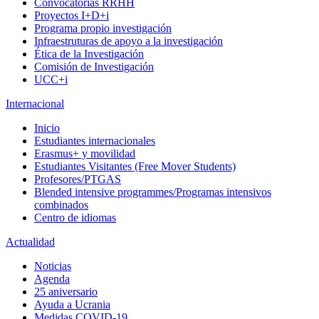
Convocatorias RRHH
Proyectos I+D+i
Programa propio investigación
Infraestruturas de apoyo a la investigación
Ética de la Investigación
Comisión de Investigación
UCC+i
Internacional
Inicio
Estudiantes internacionales
Erasmus+ y movilidad
Estudiantes Visitantes (Free Mover Students)
Profesores/PTGAS
Blended intensive programmes/Programas intensivos
combinados
Centro de idiomas
Actualidad
Noticias
Agenda
25 aniversario
Ayuda a Ucrania
Medidas COVID-19