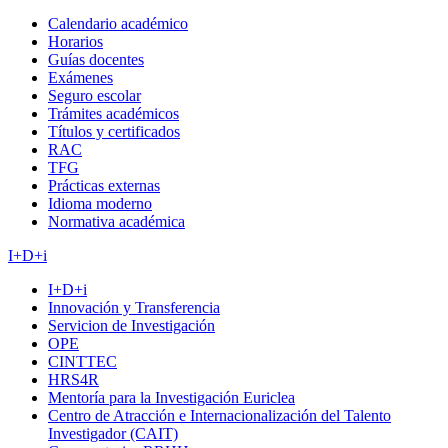
Calendario académico
Horarios
Guías docentes
Exámenes
Seguro escolar
Trámites académicos
Títulos y certificados
RAC
TFG
Prácticas externas
Idioma moderno
Normativa académica
I+D+i
I+D+i
Innovación y Transferencia
Servicion de Investigación
OPE
CINTTEC
HRS4R
Mentoría para la Investigación Euriclea
Centro de Atracción e Internacionalización del Talento
Investigador (CAIT)