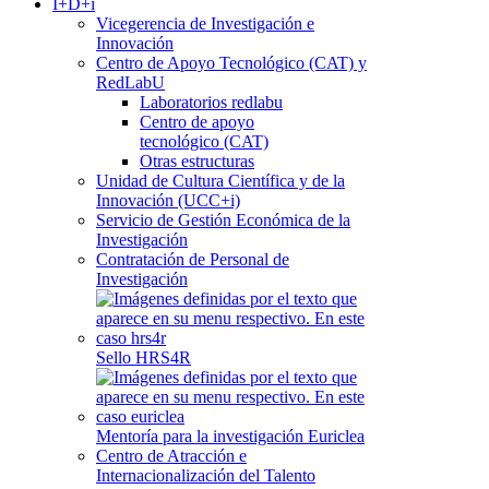
I+D+i
Vicegerencia de Investigación e
Innovación
Centro de Apoyo Tecnológico (CAT) y
RedLabU
Laboratorios redlabu
Centro de apoyo
tecnológico (CAT)
Otras estructuras
Unidad de Cultura Científica y de la
Innovación (UCC+i)
Servicio de Gestión Económica de la
Investigación
Contratación de Personal de
Investigación
Sello HRS4R
Mentoría para la investigación Euriclea
Centro de Atracción e
Internacionalización del Talento