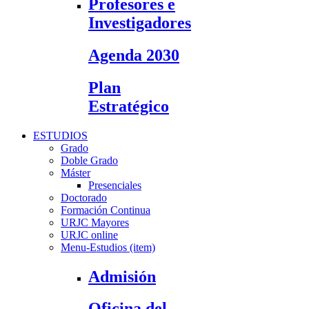
Profesores e
Investigadores
Agenda 2030
Plan
Estratégico
ESTUDIOS
Grado
Doble Grado
Máster
Presenciales
Doctorado
Formación Continua
URJC Mayores
URJC online
Menu-Estudios (item)
Admisión
Oficina del