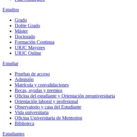
Estudios
Grado
Doble Grado
Máster
Doctorado
Formación Continua
URJC Mayores
URJC Online
Estudiar
Pruebas de acceso
Admisión
Matrícula y convalidaciones
Becas, ayudas y premios
Oficina del estudiante y Orientación preuniversitaria
Orientación laboral y profesional
Observatorio y casa del Estudiante
Vida universitaria
Oficina Universitaria de Mentoring
Biblioteca
Estudiantes