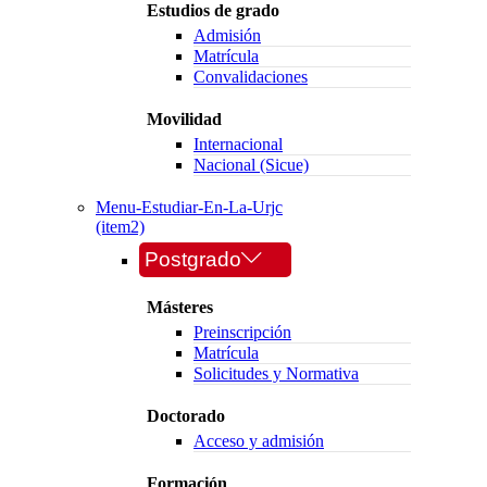
Estudios de grado
Admisión
Matrícula
Convalidaciones
Movilidad
Internacional
Nacional (Sicue)
Menu-Estudiar-En-La-Urjc
(item2)
Postgrado
Másteres
Preinscripción
Matrícula
Solicitudes y Normativa
Doctorado
Acceso y admisión
Formación