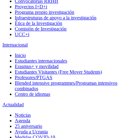
Convocatorias RRHH
Proyectos I+D+i
Programa propio investigación
Infraestruturas de apoyo a la investigación
Ética de la Investigación
Comisión de Investigación
UCC+i
Internacional
Inicio
Estudiantes internacionales
Erasmus+ y movilidad
Estudiantes Visitantes (Free Mover Students)
Profesores/PTGAS
Blended intensive programmes/Programas intensivos
combinados
Centro de idiomas
Actualidad
Noticias
Agenda
25 aniversario
Ayuda a Ucrania
Medidas COVID-19