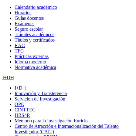
Calendario académico
Horarios
Guías docentes
Exámenes
Seguro escolar
Trámites académicos
Títulos y certificados
RAC
TFG
Prácticas externas
Idioma moderno
Normativa académica
I+D+i
I+D+i
Innovación y Transferencia
Servicion de Investigación
OPE
CINTTEC
HRS4R
Mentoría para la Investigación Euriclea
Centro de Atracción e Internacionalización del Talento
Investigador (CAIT)