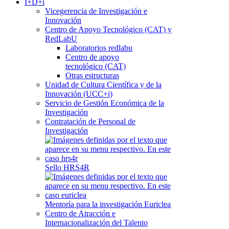
I+D+i
Vicegerencia de Investigación e
Innovación
Centro de Apoyo Tecnológico (CAT) y
RedLabU
Laboratorios redlabu
Centro de apoyo
tecnológico (CAT)
Otras estructuras
Unidad de Cultura Científica y de la
Innovación (UCC+i)
Servicio de Gestión Económica de la
Investigación
Contratación de Personal de
Investigación
Sello HRS4R
Mentoría para la investigación Euriclea
Centro de Atracción e
Internacionalización del Talento