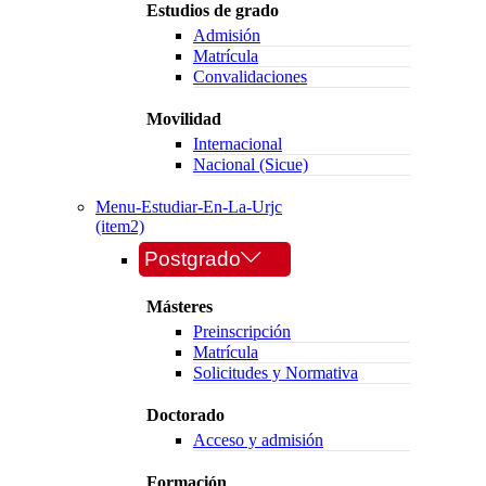
Estudios de grado
Admisión
Matrícula
Convalidaciones
Movilidad
Internacional
Nacional (Sicue)
Menu-Estudiar-En-La-Urjc
(item2)
Postgrado
Másteres
Preinscripción
Matrícula
Solicitudes y Normativa
Doctorado
Acceso y admisión
Formación