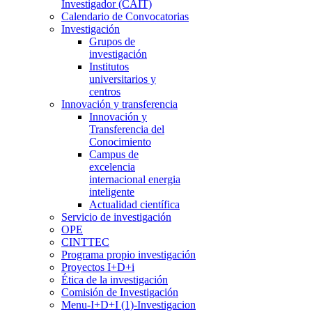
Investigador (CAIT)
Calendario de Convocatorias
Investigación
Grupos de
investigación
Institutos
universitarios y
centros
Innovación y transferencia
Innovación y
Transferencia del
Conocimiento
Campus de
excelencia
internacional energia
inteligente
Actualidad científica
Servicio de investigación
OPE
CINTTEC
Programa propio investigación
Proyectos I+D+i
Ética de la investigación
Comisión de Investigación
Menu-I+D+I (1)-Investigacion