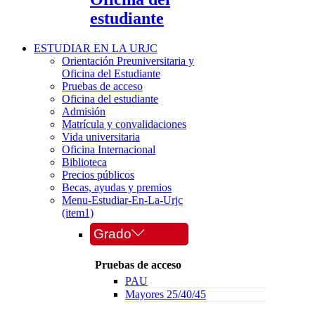
estudiante
ESTUDIAR EN LA URJC
Orientación Preuniversitaria y
Oficina del Estudiante
Pruebas de acceso
Oficina del estudiante
Admisión
Matrícula y convalidaciones
Vida universitaria
Oficina Internacional
Biblioteca
Precios públicos
Becas, ayudas y premios
Menu-Estudiar-En-La-Urjc
(item1)
Grado
Pruebas de acceso
PAU
Mayores 25/40/45