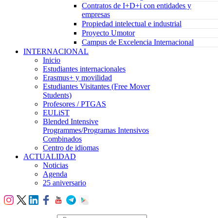
Contratos de I+D+i con entidades y
empresas
Propiedad intelectual e industrial
Proyecto Umotor
Campus de Excelencia Internacional
INTERNACIONAL
Inicio
Estudiantes internacionales
Erasmus+ y movilidad
Estudiantes Visitantes (Free Mover
Students)
Profesores / PTGAS
EULiST
Blended Intensive
Programmes/Programas Intensivos
Combinados
Centro de idiomas
ACTUALIDAD
Noticias
Agenda
25 aniversario