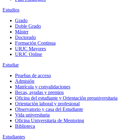
Estudios
Grado
Doble Grado
Máster
Doctorado
Formación Continua
URJC Mayores
URJC Online
Estudiar
Pruebas de acceso
Admisión
Matrícula y convalidaciones
Becas, ayudas y premios
Oficina del estudiante y Orientación preuniversitaria
Orientación laboral y profesional
Observatorio y casa del Estudiante
Vida universitaria
Oficina Universitaria de Mentoring
Biblioteca
Estudiantes