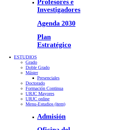
Profesores e
Investigadores
Agenda 2030
Plan
Estratégico
ESTUDIOS
Grado
Doble Grado
Máster
Presenciales
Doctorado
Formación Continua
URJC Mayores
URJC online
Menu-Estudios (item)
Admisión
Oficina del