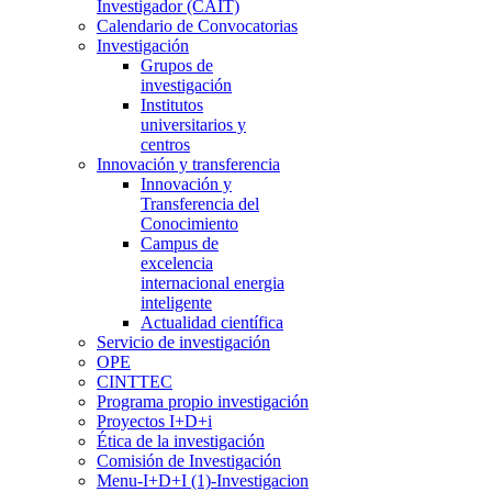
Investigador (CAIT)
Calendario de Convocatorias
Investigación
Grupos de
investigación
Institutos
universitarios y
centros
Innovación y transferencia
Innovación y
Transferencia del
Conocimiento
Campus de
excelencia
internacional energia
inteligente
Actualidad científica
Servicio de investigación
OPE
CINTTEC
Programa propio investigación
Proyectos I+D+i
Ética de la investigación
Comisión de Investigación
Menu-I+D+I (1)-Investigacion