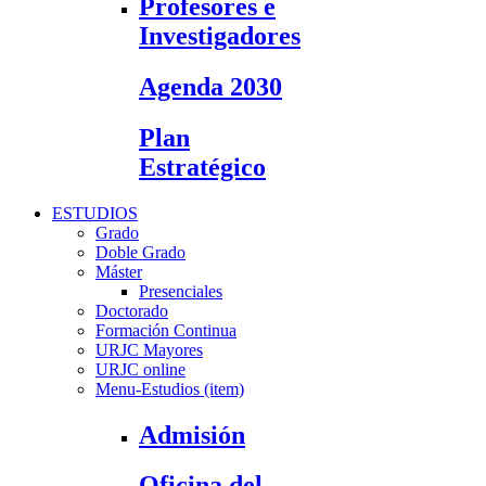
Profesores e
Investigadores
Agenda 2030
Plan
Estratégico
ESTUDIOS
Grado
Doble Grado
Máster
Presenciales
Doctorado
Formación Continua
URJC Mayores
URJC online
Menu-Estudios (item)
Admisión
Oficina del