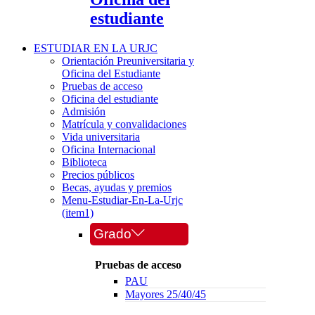
estudiante
ESTUDIAR EN LA URJC
Orientación Preuniversitaria y
Oficina del Estudiante
Pruebas de acceso
Oficina del estudiante
Admisión
Matrícula y convalidaciones
Vida universitaria
Oficina Internacional
Biblioteca
Precios públicos
Becas, ayudas y premios
Menu-Estudiar-En-La-Urjc
(item1)
Grado
Pruebas de acceso
PAU
Mayores 25/40/45