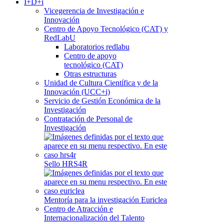
I+D+i
Vicegerencia de Investigación e
Innovación
Centro de Apoyo Tecnológico (CAT) y
RedLabU
Laboratorios redlabu
Centro de apoyo
tecnológico (CAT)
Otras estructuras
Unidad de Cultura Científica y de la
Innovación (UCC+i)
Servicio de Gestión Económica de la
Investigación
Contratación de Personal de
Investigación
Sello HRS4R
Mentoría para la investigación Euriclea
Centro de Atracción e
Internacionalización del Talento