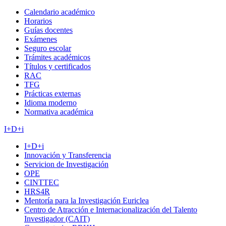
Calendario académico
Horarios
Guías docentes
Exámenes
Seguro escolar
Trámites académicos
Títulos y certificados
RAC
TFG
Prácticas externas
Idioma moderno
Normativa académica
I+D+i
I+D+i
Innovación y Transferencia
Servicion de Investigación
OPE
CINTTEC
HRS4R
Mentoría para la Investigación Euriclea
Centro de Atracción e Internacionalización del Talento
Investigador (CAIT)