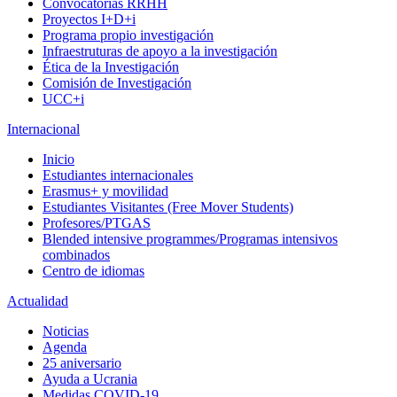
Convocatorias RRHH
Proyectos I+D+i
Programa propio investigación
Infraestruturas de apoyo a la investigación
Ética de la Investigación
Comisión de Investigación
UCC+i
Internacional
Inicio
Estudiantes internacionales
Erasmus+ y movilidad
Estudiantes Visitantes (Free Mover Students)
Profesores/PTGAS
Blended intensive programmes/Programas intensivos
combinados
Centro de idiomas
Actualidad
Noticias
Agenda
25 aniversario
Ayuda a Ucrania
Medidas COVID-19