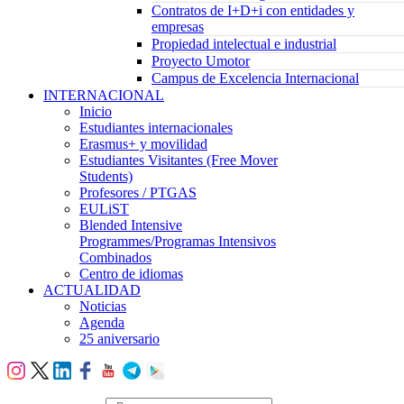
Contratos de I+D+i con entidades y
empresas
Propiedad intelectual e industrial
Proyecto Umotor
Campus de Excelencia Internacional
INTERNACIONAL
Inicio
Estudiantes internacionales
Erasmus+ y movilidad
Estudiantes Visitantes (Free Mover
Students)
Profesores / PTGAS
EULiST
Blended Intensive
Programmes/Programas Intensivos
Combinados
Centro de idiomas
ACTUALIDAD
Noticias
Agenda
25 aniversario