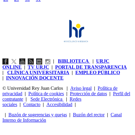
|
BIBLIOTECA
|
URJC
ONLINE
|
TV URJC
|
PORTAL DE TRANSPARENCIA
|
CLÍNICA UNIVERSITARIA
|
EMPLEO PÚBLICO
|
INNOVACIÓN DOCENTE
© Universidad Rey Juan Carlos
|
Aviso legal
|
Política de
privacidad
|
Política de cookies
|
Protección de datos
|
Perfil del
contratante
|
Sede Electrónica
|
Redes
sociales
|
Contacto
|
Accesibilidad
|
|
Buzón de sugerencias y quejas
|
Buzón del rector
|
Canal
Interno de Información