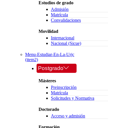
Estudios de grado
Admisión
Matrícula
Convalidaciones
Movilidad
Internacional
Nacional (Sicue)
Menu-Estudiar-En-La-Urjc
(item2)
Postgrado
Másteres
Preinscripción
Matrícula
Solicitudes y Normativa
Doctorado
Acceso y admisión
Formación