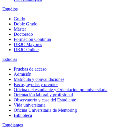
Estudios
Grado
Doble Grado
Máster
Doctorado
Formación Continua
URJC Mayores
URJC Online
Estudiar
Pruebas de acceso
Admisión
Matrícula y convalidaciones
Becas, ayudas y premios
Oficina del estudiante y Orientación preuniversitaria
Orientación laboral y profesional
Observatorio y casa del Estudiante
Vida universitaria
Oficina Universitaria de Mentoring
Biblioteca
Estudiantes