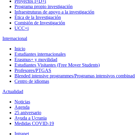
Proyectos I+D+i
Programa propio investigación
Infraestruturas de apoyo a la investigación
Ética de la Investigación
Comisión de Investigación
UCC+i
Internacional
Inicio
Estudiantes internacionales
Erasmus+ y movilidad
Estudiantes Visitantes (Free Mover Students)
Profesores/PTGAS
Blended intensive programmes/Programas intensivos combinad
Centro de idiomas
Actualidad
Noticias
Agenda
25 aniversario
Ayuda a Ucrania
Medidas COVID-19
Intranet