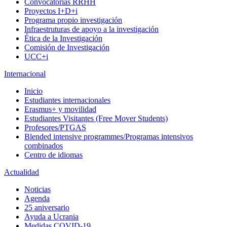
Convocatorias RRHH
Proyectos I+D+i
Programa propio investigación
Infraestruturas de apoyo a la investigación
Ética de la Investigación
Comisión de Investigación
UCC+i
Internacional
Inicio
Estudiantes internacionales
Erasmus+ y movilidad
Estudiantes Visitantes (Free Mover Students)
Profesores/PTGAS
Blended intensive programmes/Programas intensivos
combinados
Centro de idiomas
Actualidad
Noticias
Agenda
25 aniversario
Ayuda a Ucrania
Medidas COVID-19