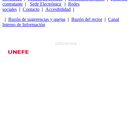
contratante
|
Sede Electrónica
|
Redes
sociales
|
Contacto
|
Accesibilidad
|
|
Buzón de sugerencias y quejas
|
Buzón del rector
|
Canal
Interno de Información