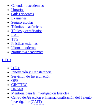
Calendario académico
Horarios
Guías docentes
Exámenes
Seguro escolar
Trámites académicos
Títulos y certificados
RAC
TFG
Prácticas externas
Idioma moderno
Normativa académica
I+D+i
I+D+i
Innovación y Transferencia
Servicion de Investigación
OPE
CINTTEC
HRS4R
Mentoría para la Investigación Euriclea
Centro de Atracción e Internacionalización del Talento
Investigador (CAIT)