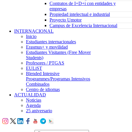
Contratos de I+D+i con entidades y
empresas
Propiedad intelectual e industrial
Proyecto Umotor
Campus de Excelencia Internacional
INTERNACIONAL
Inicio
Estudiantes internacionales
Erasmus+ y movilidad
Estudiantes Visitantes (Free Mover
Students)
Profesores / PTGAS
EULiST
Blended Intensive
Programmes/Programas Intensivos
Combinados
Centro de idiomas
ACTUALIDAD
Noticias
Agenda
25 aniversario