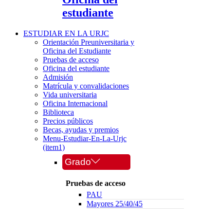
estudiante
ESTUDIAR EN LA URJC
Orientación Preuniversitaria y
Oficina del Estudiante
Pruebas de acceso
Oficina del estudiante
Admisión
Matrícula y convalidaciones
Vida universitaria
Oficina Internacional
Biblioteca
Precios públicos
Becas, ayudas y premios
Menu-Estudiar-En-La-Urjc
(item1)
Grado
Pruebas de acceso
PAU
Mayores 25/40/45