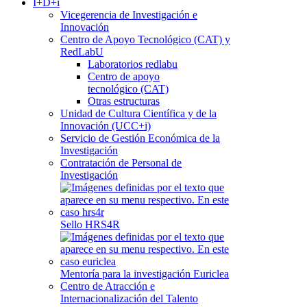
I+D+i
Vicegerencia de Investigación e
Innovación
Centro de Apoyo Tecnológico (CAT) y
RedLabU
Laboratorios redlabu
Centro de apoyo
tecnológico (CAT)
Otras estructuras
Unidad de Cultura Científica y de la
Innovación (UCC+i)
Servicio de Gestión Económica de la
Investigación
Contratación de Personal de
Investigación
Sello HRS4R
Mentoría para la investigación Euriclea
Centro de Atracción e
Internacionalización del Talento