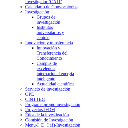
Investigador (CAIT)
Calendario de Convocatorias
Investigación
Grupos de
investigación
Institutos
universitarios y
centros
Innovación y transferencia
Innovación y
Transferencia del
Conocimiento
Campus de
excelencia
internacional energia
inteligente
Actualidad científica
Servicio de investigación
OPE
CINTTEC
Programa propio investigación
Proyectos I+D+i
Ética de la investigación
Comisión de Investigación
Menu-I+D+I (1)-Investigacion