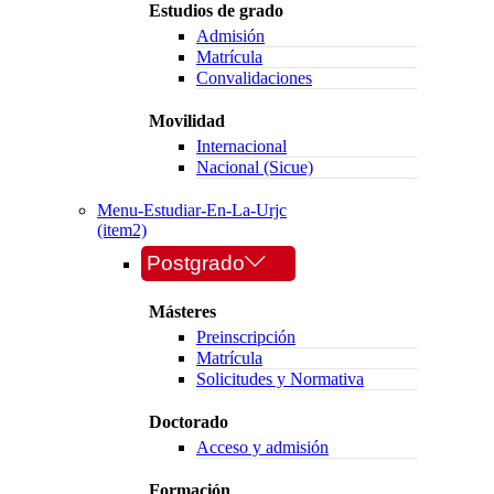
Estudios de grado
Admisión
Matrícula
Convalidaciones
Movilidad
Internacional
Nacional (Sicue)
Menu-Estudiar-En-La-Urjc
(item2)
Postgrado
Másteres
Preinscripción
Matrícula
Solicitudes y Normativa
Doctorado
Acceso y admisión
Formación