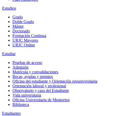
Estudios
Grado
Doble Grado
Máster
Doctorado
Formación Continua
URJC Mayores
URJC Online
Estudiar
Pruebas de acceso
Admisión
Matrícula y convalidaciones
Becas, ayudas y premios
Oficina del estudiante y Orientación preuniversitaria
Orientación laboral y profesional
Observatorio y casa del Estudiante
Vida universitaria
Oficina Universitaria de Mentoring
Biblioteca
Estudiantes