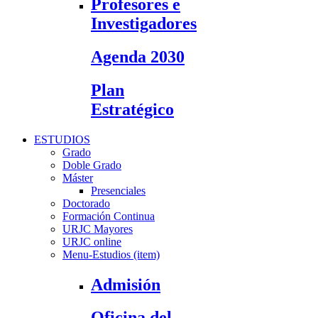
Profesores e
Investigadores
Agenda 2030
Plan
Estratégico
ESTUDIOS
Grado
Doble Grado
Máster
Presenciales
Doctorado
Formación Continua
URJC Mayores
URJC online
Menu-Estudios (item)
Admisión
Oficina del