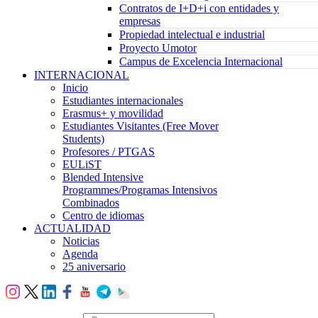
Contratos de I+D+i con entidades y
empresas
Propiedad intelectual e industrial
Proyecto Umotor
Campus de Excelencia Internacional
INTERNACIONAL
Inicio
Estudiantes internacionales
Erasmus+ y movilidad
Estudiantes Visitantes (Free Mover
Students)
Profesores / PTGAS
EULiST
Blended Intensive
Programmes/Programas Intensivos
Combinados
Centro de idiomas
ACTUALIDAD
Noticias
Agenda
25 aniversario