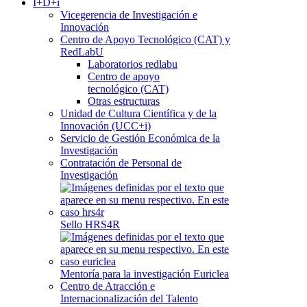
I+D+i
Vicegerencia de Investigación e
Innovación
Centro de Apoyo Tecnológico (CAT) y
RedLabU
Laboratorios redlabu
Centro de apoyo
tecnológico (CAT)
Otras estructuras
Unidad de Cultura Científica y de la
Innovación (UCC+i)
Servicio de Gestión Económica de la
Investigación
Contratación de Personal de
Investigación
Sello HRS4R
Mentoría para la investigación Euriclea
Centro de Atracción e
Internacionalización del Talento