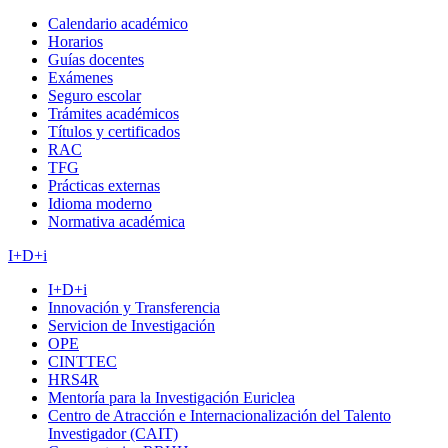
Calendario académico
Horarios
Guías docentes
Exámenes
Seguro escolar
Trámites académicos
Títulos y certificados
RAC
TFG
Prácticas externas
Idioma moderno
Normativa académica
I+D+i
I+D+i
Innovación y Transferencia
Servicion de Investigación
OPE
CINTTEC
HRS4R
Mentoría para la Investigación Euriclea
Centro de Atracción e Internacionalización del Talento
Investigador (CAIT)