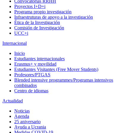
Convocatorias RRHH
Proyectos I+D+i
Programa propio investigación
Infraestruturas de apoyo a la investigación
Ética de la Investigación
Comisión de Investigación
UCC+i
Internacional
Inicio
Estudiantes internacionales
Erasmus+ y movilidad
Estudiantes Visitantes (Free Mover Students)
Profesores/PTGAS
Blended intensive programmes/Programas intensivos
combinados
Centro de idiomas
Actualidad
Noticias
Agenda
25 aniversario
Ayuda a Ucrania
Medidas COVID-19