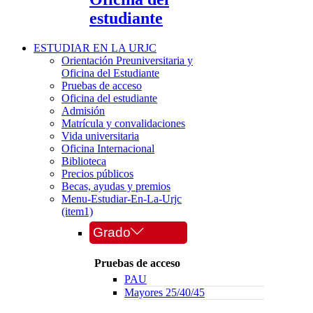
estudiante
ESTUDIAR EN LA URJC
Orientación Preuniversitaria y
Oficina del Estudiante
Pruebas de acceso
Oficina del estudiante
Admisión
Matrícula y convalidaciones
Vida universitaria
Oficina Internacional
Biblioteca
Precios públicos
Becas, ayudas y premios
Menu-Estudiar-En-La-Urjc
(item1)
Grado
Pruebas de acceso
PAU
Mayores 25/40/45