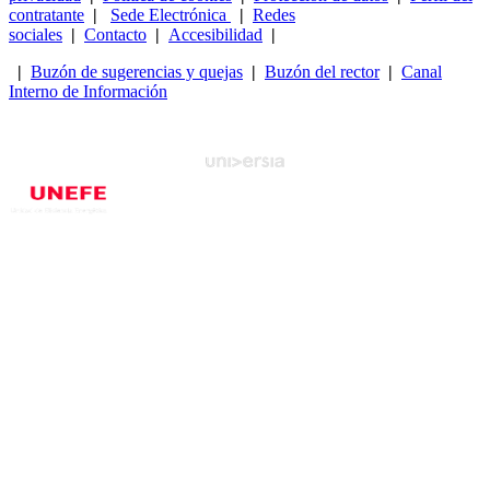
contratante
|
Sede Electrónica
|
Redes
sociales
|
Contacto
|
Accesibilidad
|
|
Buzón de sugerencias y quejas
|
Buzón del rector
|
Canal
Interno de Información