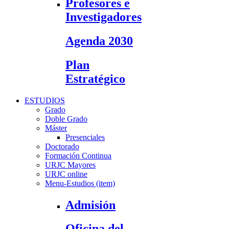
Profesores e
Investigadores
Agenda 2030
Plan
Estratégico
ESTUDIOS
Grado
Doble Grado
Máster
Presenciales
Doctorado
Formación Continua
URJC Mayores
URJC online
Menu-Estudios (item)
Admisión
Oficina del