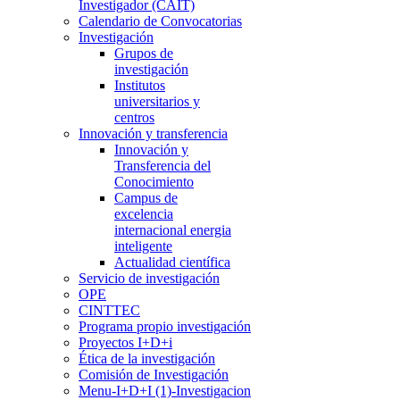
Investigador (CAIT)
Calendario de Convocatorias
Investigación
Grupos de
investigación
Institutos
universitarios y
centros
Innovación y transferencia
Innovación y
Transferencia del
Conocimiento
Campus de
excelencia
internacional energia
inteligente
Actualidad científica
Servicio de investigación
OPE
CINTTEC
Programa propio investigación
Proyectos I+D+i
Ética de la investigación
Comisión de Investigación
Menu-I+D+I (1)-Investigacion