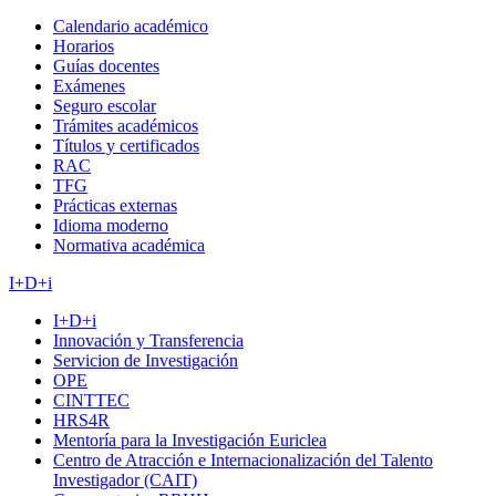
Calendario académico
Horarios
Guías docentes
Exámenes
Seguro escolar
Trámites académicos
Títulos y certificados
RAC
TFG
Prácticas externas
Idioma moderno
Normativa académica
I+D+i
I+D+i
Innovación y Transferencia
Servicion de Investigación
OPE
CINTTEC
HRS4R
Mentoría para la Investigación Euriclea
Centro de Atracción e Internacionalización del Talento
Investigador (CAIT)