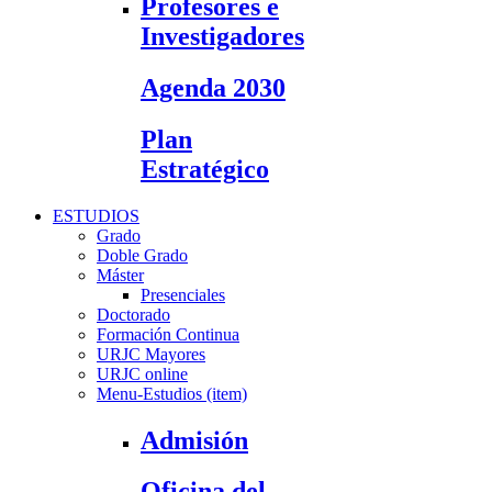
Profesores e
Investigadores
Agenda 2030
Plan
Estratégico
ESTUDIOS
Grado
Doble Grado
Máster
Presenciales
Doctorado
Formación Continua
URJC Mayores
URJC online
Menu-Estudios (item)
Admisión
Oficina del