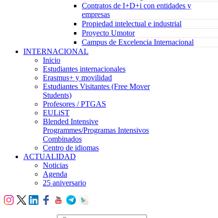
Contratos de I+D+i con entidades y
empresas
Propiedad intelectual e industrial
Proyecto Umotor
Campus de Excelencia Internacional
INTERNACIONAL
Inicio
Estudiantes internacionales
Erasmus+ y movilidad
Estudiantes Visitantes (Free Mover
Students)
Profesores / PTGAS
EULiST
Blended Intensive
Programmes/Programas Intensivos
Combinados
Centro de idiomas
ACTUALIDAD
Noticias
Agenda
25 aniversario