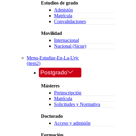
Estudios de grado
Admisión
Matrícula
Convalidaciones
Movilidad
Internacional
Nacional (Sicue)
Menu-Estudiar-En-La-Urjc
(item2)
Postgrado
Másteres
Preinscripción
Matrícula
Solicitudes y Normativa
Doctorado
Acceso y admisión
Formación