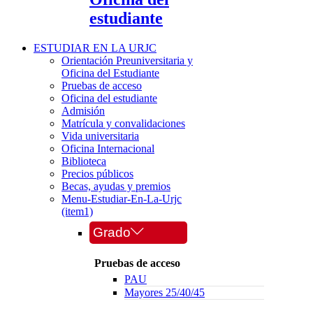
estudiante
ESTUDIAR EN LA URJC
Orientación Preuniversitaria y
Oficina del Estudiante
Pruebas de acceso
Oficina del estudiante
Admisión
Matrícula y convalidaciones
Vida universitaria
Oficina Internacional
Biblioteca
Precios públicos
Becas, ayudas y premios
Menu-Estudiar-En-La-Urjc
(item1)
Grado
Pruebas de acceso
PAU
Mayores 25/40/45