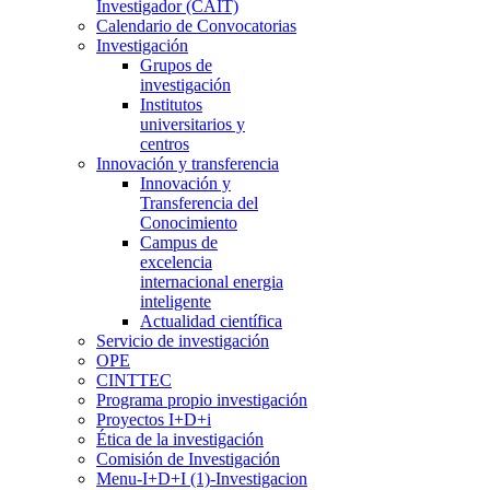
Investigador (CAIT)
Calendario de Convocatorias
Investigación
Grupos de
investigación
Institutos
universitarios y
centros
Innovación y transferencia
Innovación y
Transferencia del
Conocimiento
Campus de
excelencia
internacional energia
inteligente
Actualidad científica
Servicio de investigación
OPE
CINTTEC
Programa propio investigación
Proyectos I+D+i
Ética de la investigación
Comisión de Investigación
Menu-I+D+I (1)-Investigacion