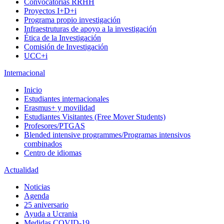
Convocatorias RRHH
Proyectos I+D+i
Programa propio investigación
Infraestruturas de apoyo a la investigación
Ética de la Investigación
Comisión de Investigación
UCC+i
Internacional
Inicio
Estudiantes internacionales
Erasmus+ y movilidad
Estudiantes Visitantes (Free Mover Students)
Profesores/PTGAS
Blended intensive programmes/Programas intensivos
combinados
Centro de idiomas
Actualidad
Noticias
Agenda
25 aniversario
Ayuda a Ucrania
Medidas COVID-19