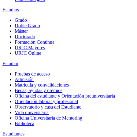
Estudios
Grado
Doble Grado
Máster
Doctorado
Formación Continua
URJC Mayores
URJC Online
Estudiar
Pruebas de acceso
Admisión
Matrícula y convalidaciones
Becas, ayudas y premios
Oficina del estudiante y Orientación preuniversitaria
Orientación laboral y profesional
Observatorio y casa del Estudiante
Vida universitaria
Oficina Universitaria de Mentoring
Biblioteca
Estudiantes