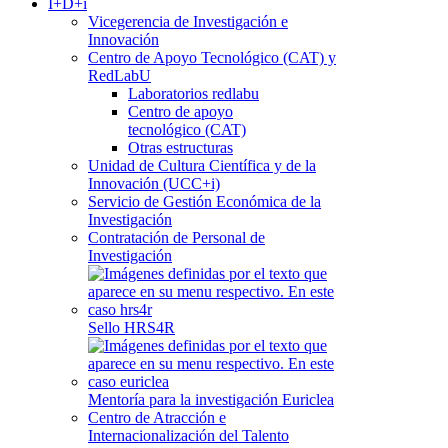
I+D+i
Vicegerencia de Investigación e
Innovación
Centro de Apoyo Tecnológico (CAT) y
RedLabU
Laboratorios redlabu
Centro de apoyo
tecnológico (CAT)
Otras estructuras
Unidad de Cultura Científica y de la
Innovación (UCC+i)
Servicio de Gestión Económica de la
Investigación
Contratación de Personal de
Investigación
Sello HRS4R
Mentoría para la investigación Euriclea
Centro de Atracción e
Internacionalización del Talento