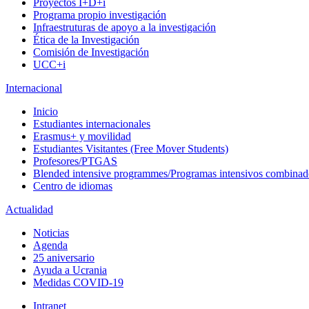
Proyectos I+D+i
Programa propio investigación
Infraestruturas de apoyo a la investigación
Ética de la Investigación
Comisión de Investigación
UCC+i
Internacional
Inicio
Estudiantes internacionales
Erasmus+ y movilidad
Estudiantes Visitantes (Free Mover Students)
Profesores/PTGAS
Blended intensive programmes/Programas intensivos combinad
Centro de idiomas
Actualidad
Noticias
Agenda
25 aniversario
Ayuda a Ucrania
Medidas COVID-19
Intranet