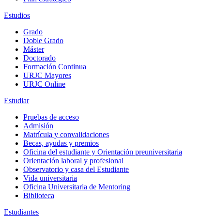
Estudios
Grado
Doble Grado
Máster
Doctorado
Formación Continua
URJC Mayores
URJC Online
Estudiar
Pruebas de acceso
Admisión
Matrícula y convalidaciones
Becas, ayudas y premios
Oficina del estudiante y Orientación preuniversitaria
Orientación laboral y profesional
Observatorio y casa del Estudiante
Vida universitaria
Oficina Universitaria de Mentoring
Biblioteca
Estudiantes