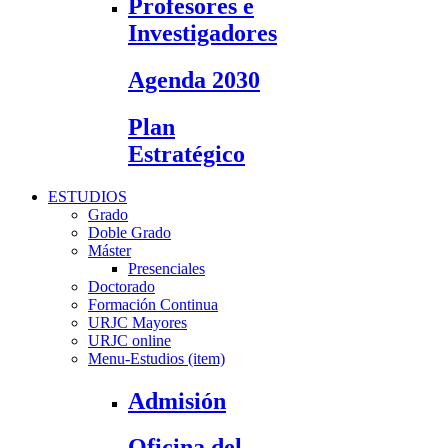
Profesores e
Investigadores
Agenda 2030
Plan
Estratégico
ESTUDIOS
Grado
Doble Grado
Máster
Presenciales
Doctorado
Formación Continua
URJC Mayores
URJC online
Menu-Estudios (item)
Admisión
Oficina del