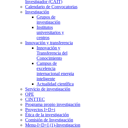
Investigador (CAIT)
Calendario de Convocatorias
Investigación
Grupos de
investigación
Institutos
universitarios y
centros
Innovación y transferencia
Innovación y
Transferencia del
Conocimiento
Campus de
excelencia
internacional energia
inteligente
Actualidad científica
Servicio de investigación
OPE
CINTTEC
Programa propio investigación
Proyectos I+D+i
Ética de la investigación
Comisión de Investigación
Menu-I+D+I (1)-Investigacion