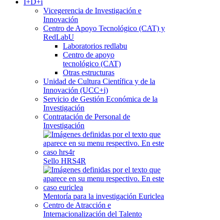
I+D+i
Vicegerencia de Investigación e
Innovación
Centro de Apoyo Tecnológico (CAT) y
RedLabU
Laboratorios redlabu
Centro de apoyo
tecnológico (CAT)
Otras estructuras
Unidad de Cultura Científica y de la
Innovación (UCC+i)
Servicio de Gestión Económica de la
Investigación
Contratación de Personal de
Investigación
Sello HRS4R
Mentoría para la investigación Euriclea
Centro de Atracción e
Internacionalización del Talento