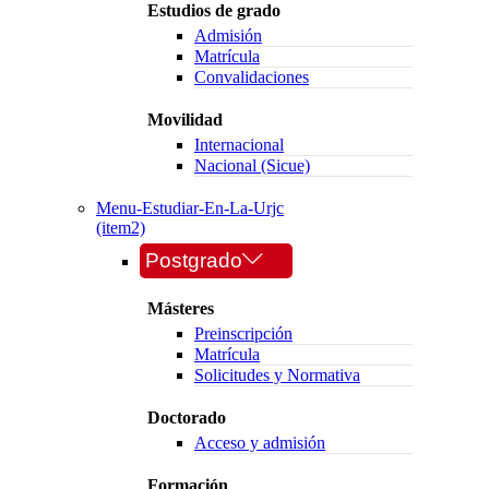
Estudios de grado
Admisión
Matrícula
Convalidaciones
Movilidad
Internacional
Nacional (Sicue)
Menu-Estudiar-En-La-Urjc
(item2)
Postgrado
Másteres
Preinscripción
Matrícula
Solicitudes y Normativa
Doctorado
Acceso y admisión
Formación