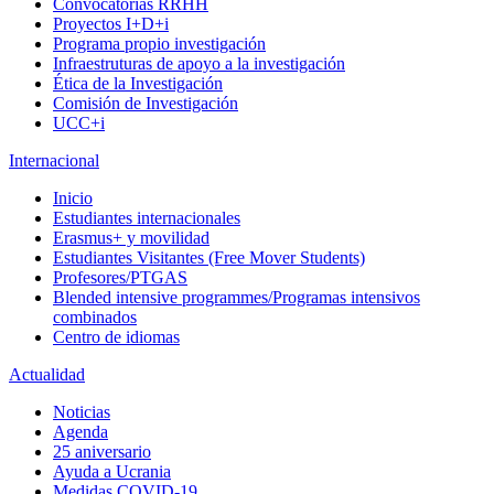
Convocatorias RRHH
Proyectos I+D+i
Programa propio investigación
Infraestruturas de apoyo a la investigación
Ética de la Investigación
Comisión de Investigación
UCC+i
Internacional
Inicio
Estudiantes internacionales
Erasmus+ y movilidad
Estudiantes Visitantes (Free Mover Students)
Profesores/PTGAS
Blended intensive programmes/Programas intensivos
combinados
Centro de idiomas
Actualidad
Noticias
Agenda
25 aniversario
Ayuda a Ucrania
Medidas COVID-19