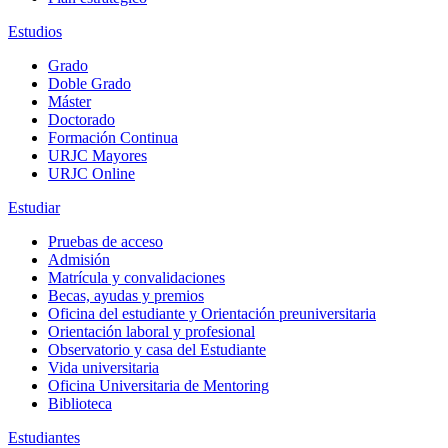
Estudios
Grado
Doble Grado
Máster
Doctorado
Formación Continua
URJC Mayores
URJC Online
Estudiar
Pruebas de acceso
Admisión
Matrícula y convalidaciones
Becas, ayudas y premios
Oficina del estudiante y Orientación preuniversitaria
Orientación laboral y profesional
Observatorio y casa del Estudiante
Vida universitaria
Oficina Universitaria de Mentoring
Biblioteca
Estudiantes