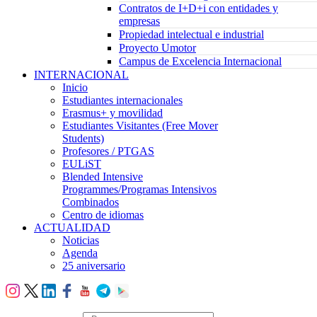
Contratos de I+D+i con entidades y
empresas
Propiedad intelectual e industrial
Proyecto Umotor
Campus de Excelencia Internacional
INTERNACIONAL
Inicio
Estudiantes internacionales
Erasmus+ y movilidad
Estudiantes Visitantes (Free Mover
Students)
Profesores / PTGAS
EULiST
Blended Intensive
Programmes/Programas Intensivos
Combinados
Centro de idiomas
ACTUALIDAD
Noticias
Agenda
25 aniversario