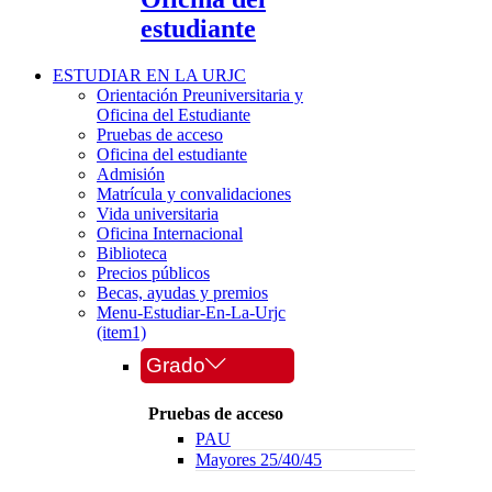
estudiante
ESTUDIAR EN LA URJC
Orientación Preuniversitaria y
Oficina del Estudiante
Pruebas de acceso
Oficina del estudiante
Admisión
Matrícula y convalidaciones
Vida universitaria
Oficina Internacional
Biblioteca
Precios públicos
Becas, ayudas y premios
Menu-Estudiar-En-La-Urjc
(item1)
Grado
Pruebas de acceso
PAU
Mayores 25/40/45