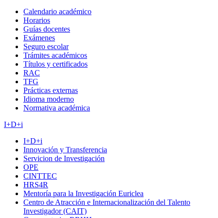
Calendario académico
Horarios
Guías docentes
Exámenes
Seguro escolar
Trámites académicos
Títulos y certificados
RAC
TFG
Prácticas externas
Idioma moderno
Normativa académica
I+D+i
I+D+i
Innovación y Transferencia
Servicion de Investigación
OPE
CINTTEC
HRS4R
Mentoría para la Investigación Euriclea
Centro de Atracción e Internacionalización del Talento
Investigador (CAIT)