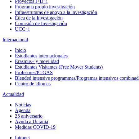
Proyectos I+D+i
Programa propio investigación
Infraestruturas de apoyo a la investigación
Ética de la Investigación
Comisión de Investigación
UCC+i
Internacional
Inicio
Estudiantes internacionales
Erasmus+ y movilidad
Estudiantes Visitantes (Free Mover Students)
Profesores/PTGAS
Blended intensive programmes/Programas intensivos combinad
Centro de idiomas
Actualidad
Noticias
Agenda
25 aniversario
Ayuda a Ucrania
Medidas COVID-19
Intranet