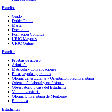
Estudios
Grado
Doble Grado
Máster
Doctorado
Formación Continua
URJC Mayores
URJC Online
Estudiar
Pruebas de acceso
Admisión
Matrícula y convalidaciones
Becas, ayudas y premios
Oficina del estudiante y Orientación preuniversitaria
Orientación laboral y profesional
Observatorio y casa del Estudiante
Vida universitaria
Oficina Universitaria de Mentoring
Biblioteca
Estudiantes