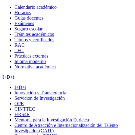
Calendario académico
Horarios
Guías docentes
Exámenes
Seguro escolar
Trámites académicos
Títulos y certificados
RAC
TFG
Prácticas externas
Idioma moderno
Normativa académica
I+D+i
I+D+i
Innovación y Transferencia
Servicion de Investigación
OPE
CINTTEC
HRS4R
Mentoría para la Investigación Euriclea
Centro de Atracción e Internacionalización del Talento
Investigador (CAIT)