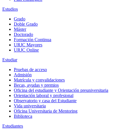
Estudios
Grado
Doble Grado
Máster
Doctorado
Formación Continua
URJC Mayores
URJC Online
Estudiar
Pruebas de acceso
Admisión
Matrícula y convalidaciones
Becas, ayudas y premios
Oficina del estudiante y Orientación preuniversitaria
Orientación laboral y profesional
Observatorio y casa del Estudiante
Vida universitaria
Oficina Universitaria de Mentoring
Biblioteca
Estudiantes