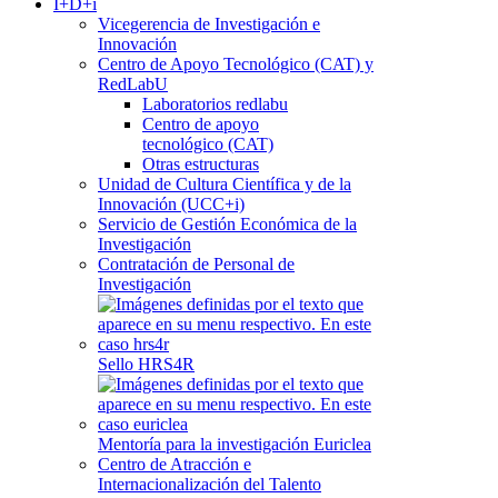
I+D+i
Vicegerencia de Investigación e
Innovación
Centro de Apoyo Tecnológico (CAT) y
RedLabU
Laboratorios redlabu
Centro de apoyo
tecnológico (CAT)
Otras estructuras
Unidad de Cultura Científica y de la
Innovación (UCC+i)
Servicio de Gestión Económica de la
Investigación
Contratación de Personal de
Investigación
Sello HRS4R
Mentoría para la investigación Euriclea
Centro de Atracción e
Internacionalización del Talento