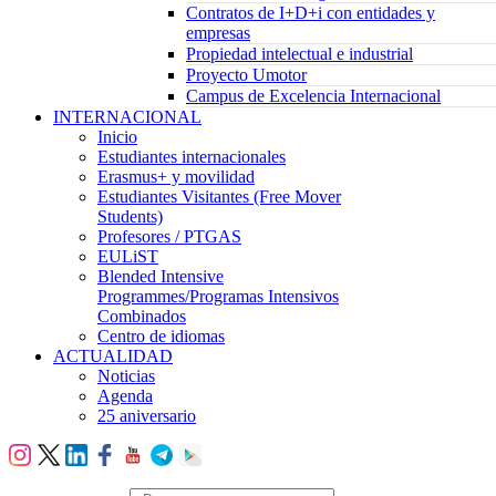
Contratos de I+D+i con entidades y
empresas
Propiedad intelectual e industrial
Proyecto Umotor
Campus de Excelencia Internacional
INTERNACIONAL
Inicio
Estudiantes internacionales
Erasmus+ y movilidad
Estudiantes Visitantes (Free Mover
Students)
Profesores / PTGAS
EULiST
Blended Intensive
Programmes/Programas Intensivos
Combinados
Centro de idiomas
ACTUALIDAD
Noticias
Agenda
25 aniversario