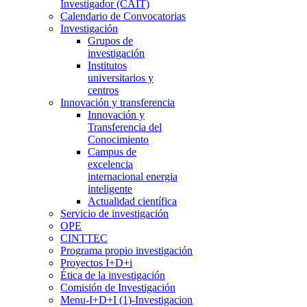
Investigador (CAIT)
Calendario de Convocatorias
Investigación
Grupos de
investigación
Institutos
universitarios y
centros
Innovación y transferencia
Innovación y
Transferencia del
Conocimiento
Campus de
excelencia
internacional energia
inteligente
Actualidad científica
Servicio de investigación
OPE
CINTTEC
Programa propio investigación
Proyectos I+D+i
Ética de la investigación
Comisión de Investigación
Menu-I+D+I (1)-Investigacion