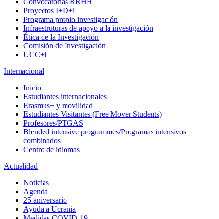
Convocatorias RRHH
Proyectos I+D+i
Programa propio investigación
Infraestruturas de apoyo a la investigación
Ética de la Investigación
Comisión de Investigación
UCC+i
Internacional
Inicio
Estudiantes internacionales
Erasmus+ y movilidad
Estudiantes Visitantes (Free Mover Students)
Profesores/PTGAS
Blended intensive programmes/Programas intensivos
combinados
Centro de idiomas
Actualidad
Noticias
Agenda
25 aniversario
Ayuda a Ucrania
Medidas COVID-19