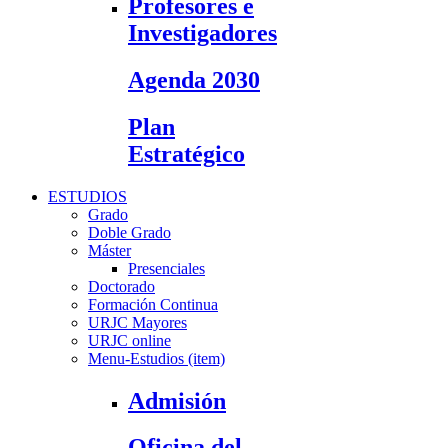
Profesores e
Investigadores
Agenda 2030
Plan
Estratégico
ESTUDIOS
Grado
Doble Grado
Máster
Presenciales
Doctorado
Formación Continua
URJC Mayores
URJC online
Menu-Estudios (item)
Admisión
Oficina del