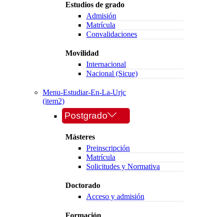
Estudios de grado
Admisión
Matrícula
Convalidaciones
Movilidad
Internacional
Nacional (Sicue)
Menu-Estudiar-En-La-Urjc
(item2)
Postgrado
Másteres
Preinscripción
Matrícula
Solicitudes y Normativa
Doctorado
Acceso y admisión
Formación