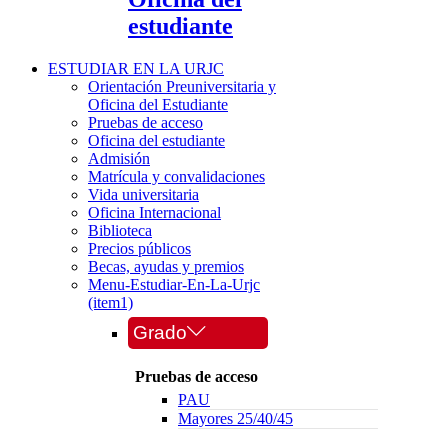
estudiante
ESTUDIAR EN LA URJC
Orientación Preuniversitaria y
Oficina del Estudiante
Pruebas de acceso
Oficina del estudiante
Admisión
Matrícula y convalidaciones
Vida universitaria
Oficina Internacional
Biblioteca
Precios públicos
Becas, ayudas y premios
Menu-Estudiar-En-La-Urjc
(item1)
Grado
Pruebas de acceso
PAU
Mayores 25/40/45