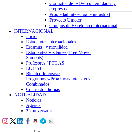
Contratos de I+D+i con entidades y
empresas
Propiedad intelectual e industrial
Proyecto Umotor
Campus de Excelencia Internacional
INTERNACIONAL
Inicio
Estudiantes internacionales
Erasmus+ y movilidad
Estudiantes Visitantes (Free Mover
Students)
Profesores / PTGAS
EULiST
Blended Intensive
Programmes/Programas Intensivos
Combinados
Centro de idiomas
ACTUALIDAD
Noticias
Agenda
25 aniversario