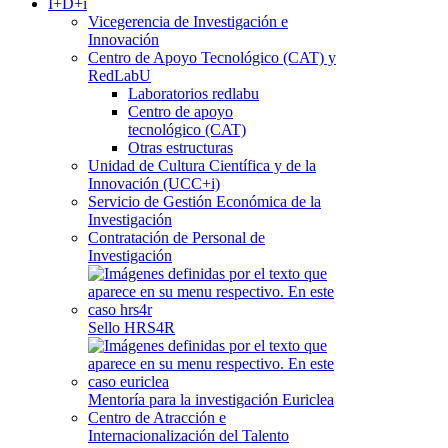
I+D+i
Vicegerencia de Investigación e
Innovación
Centro de Apoyo Tecnológico (CAT) y
RedLabU
Laboratorios redlabu
Centro de apoyo
tecnológico (CAT)
Otras estructuras
Unidad de Cultura Científica y de la
Innovación (UCC+i)
Servicio de Gestión Económica de la
Investigación
Contratación de Personal de
Investigación
Sello HRS4R
Mentoría para la investigación Euriclea
Centro de Atracción e
Internacionalización del Talento