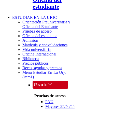
estudiante
ESTUDIAR EN LA URJC
Orientación Preuniversitaria y
Oficina del Estudiante
Pruebas de acceso
Oficina del estudiante
Admisión
Matrícula y convalidaciones
Vida universitaria
Oficina Internacional
Biblioteca
Precios públicos
Becas, ayudas y premios
Menu-Estudiar-En-La-Urjc
(item1)
Grado
Pruebas de acceso
PAU
Mayores 25/40/45