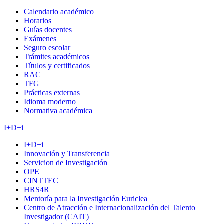
Calendario académico
Horarios
Guías docentes
Exámenes
Seguro escolar
Trámites académicos
Títulos y certificados
RAC
TFG
Prácticas externas
Idioma moderno
Normativa académica
I+D+i
I+D+i
Innovación y Transferencia
Servicion de Investigación
OPE
CINTTEC
HRS4R
Mentoría para la Investigación Euriclea
Centro de Atracción e Internacionalización del Talento
Investigador (CAIT)