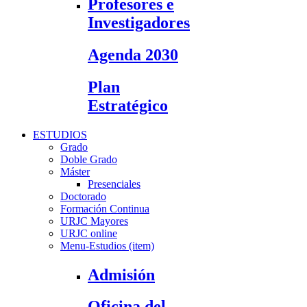
Profesores e
Investigadores
Agenda 2030
Plan
Estratégico
ESTUDIOS
Grado
Doble Grado
Máster
Presenciales
Doctorado
Formación Continua
URJC Mayores
URJC online
Menu-Estudios (item)
Admisión
Oficina del