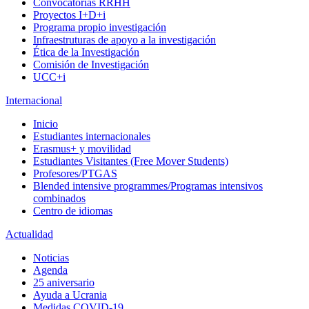
Convocatorias RRHH
Proyectos I+D+i
Programa propio investigación
Infraestruturas de apoyo a la investigación
Ética de la Investigación
Comisión de Investigación
UCC+i
Internacional
Inicio
Estudiantes internacionales
Erasmus+ y movilidad
Estudiantes Visitantes (Free Mover Students)
Profesores/PTGAS
Blended intensive programmes/Programas intensivos
combinados
Centro de idiomas
Actualidad
Noticias
Agenda
25 aniversario
Ayuda a Ucrania
Medidas COVID-19