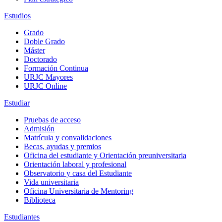
Estudios
Grado
Doble Grado
Máster
Doctorado
Formación Continua
URJC Mayores
URJC Online
Estudiar
Pruebas de acceso
Admisión
Matrícula y convalidaciones
Becas, ayudas y premios
Oficina del estudiante y Orientación preuniversitaria
Orientación laboral y profesional
Observatorio y casa del Estudiante
Vida universitaria
Oficina Universitaria de Mentoring
Biblioteca
Estudiantes