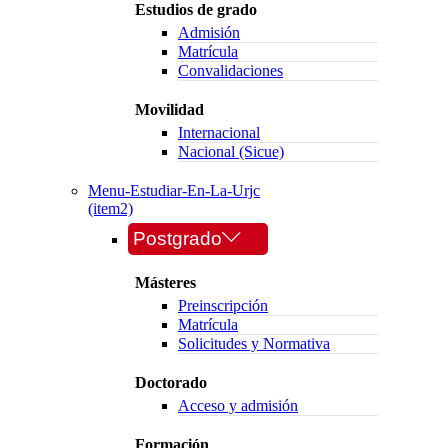
Estudios de grado
Admisión
Matrícula
Convalidaciones
Movilidad
Internacional
Nacional (Sicue)
Menu-Estudiar-En-La-Urjc
(item2)
Postgrado
Másteres
Preinscripción
Matrícula
Solicitudes y Normativa
Doctorado
Acceso y admisión
Formación