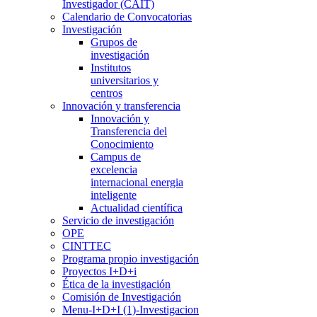
Investigador (CAIT)
Calendario de Convocatorias
Investigación
Grupos de
investigación
Institutos
universitarios y
centros
Innovación y transferencia
Innovación y
Transferencia del
Conocimiento
Campus de
excelencia
internacional energia
inteligente
Actualidad científica
Servicio de investigación
OPE
CINTTEC
Programa propio investigación
Proyectos I+D+i
Ética de la investigación
Comisión de Investigación
Menu-I+D+I (1)-Investigacion