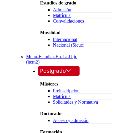
Estudios de grado
Admisión
Matrícula
Convalidaciones
Movilidad
Internacional
Nacional (Sicue)
Menu-Estudiar-En-La-Urjc
(item2)
Postgrado
Másteres
Preinscripción
Matrícula
Solicitudes y Normativa
Doctorado
Acceso y admisión
Formación