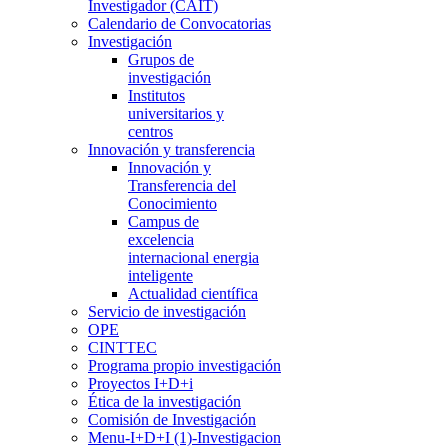
Investigador (CAIT)
Calendario de Convocatorias
Investigación
Grupos de
investigación
Institutos
universitarios y
centros
Innovación y transferencia
Innovación y
Transferencia del
Conocimiento
Campus de
excelencia
internacional energia
inteligente
Actualidad científica
Servicio de investigación
OPE
CINTTEC
Programa propio investigación
Proyectos I+D+i
Ética de la investigación
Comisión de Investigación
Menu-I+D+I (1)-Investigacion