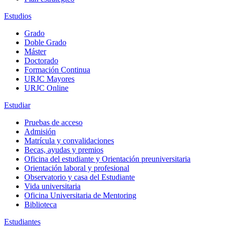
Estudios
Grado
Doble Grado
Máster
Doctorado
Formación Continua
URJC Mayores
URJC Online
Estudiar
Pruebas de acceso
Admisión
Matrícula y convalidaciones
Becas, ayudas y premios
Oficina del estudiante y Orientación preuniversitaria
Orientación laboral y profesional
Observatorio y casa del Estudiante
Vida universitaria
Oficina Universitaria de Mentoring
Biblioteca
Estudiantes