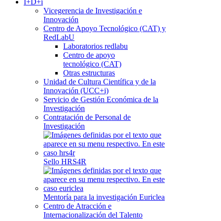
I+D+i
Vicegerencia de Investigación e
Innovación
Centro de Apoyo Tecnológico (CAT) y
RedLabU
Laboratorios redlabu
Centro de apoyo
tecnológico (CAT)
Otras estructuras
Unidad de Cultura Científica y de la
Innovación (UCC+i)
Servicio de Gestión Económica de la
Investigación
Contratación de Personal de
Investigación
Sello HRS4R
Mentoría para la investigación Euriclea
Centro de Atracción e
Internacionalización del Talento