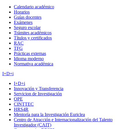
Calendario académico
Horarios
Guías docentes
Exámenes
Seguro escolar
Trámites académicos
Títulos y certificados
RAC
TFG
Prácticas externas
Idioma moderno
Normativa académica
I+D+i
I+D+i
Innovación y Transferencia
Servicion de Investigación
OPE
CINTTEC
HRS4R
Mentoría para la Investigación Euriclea
Centro de Atracción e Internacionalización del Talento
Investigador (CAIT)