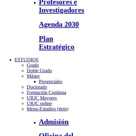
Profesores e
Investigadores
Agenda 2030
Plan
Estratégico
ESTUDIOS
Grado
Doble Grado
Máster
Presenciales
Doctorado
Formación Continua
URJC Mayores
URJC online
Menu-Estudios (item)
Admisión
Oficina del