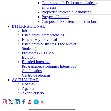
Contratos de I+D+i con entidades y
empresas
Propiedad intelectual e industrial
Proyecto Umotor
Campus de Excelencia Internacional
INTERNACIONAL
Inicio
Estudiantes internacionales
Erasmus+ y movilidad
Estudiantes Visitantes (Free Mover
Students)
Profesores / PTGAS
EULiST
Blended Intensive
Programmes/Programas Intensivos
Combinados
Centro de idiomas
ACTUALIDAD
Noticias
Agenda
25 aniversario