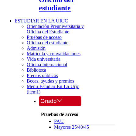
estudiante
ESTUDIAR EN LA URJC
Orientación Preuniversitaria y
Oficina del Estudiante
Pruebas de acceso
Oficina del estudiante
Admisión
Matrícula y convalidaciones
Vida universitaria
Oficina Internacional
Biblioteca
Precios públicos
Becas, ayudas y premios
Menu-Estudiar-En-La-Urjc
(item1)
Grado
Pruebas de acceso
PAU
Mayores 25/40/45