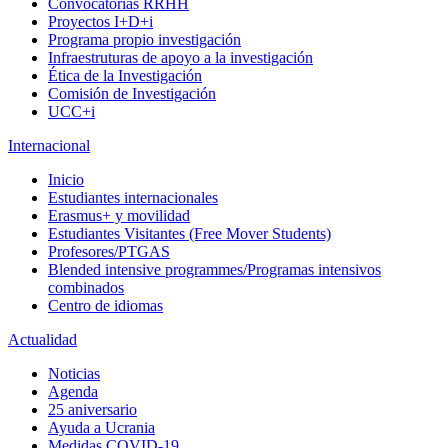
Convocatorias RRHH
Proyectos I+D+i
Programa propio investigación
Infraestruturas de apoyo a la investigación
Ética de la Investigación
Comisión de Investigación
UCC+i
Internacional
Inicio
Estudiantes internacionales
Erasmus+ y movilidad
Estudiantes Visitantes (Free Mover Students)
Profesores/PTGAS
Blended intensive programmes/Programas intensivos
combinados
Centro de idiomas
Actualidad
Noticias
Agenda
25 aniversario
Ayuda a Ucrania
Medidas COVID-19