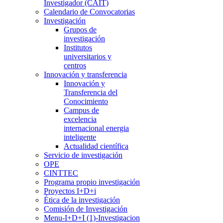
Investigador (CAIT)
Calendario de Convocatorias
Investigación
Grupos de
investigación
Institutos
universitarios y
centros
Innovación y transferencia
Innovación y
Transferencia del
Conocimiento
Campus de
excelencia
internacional energia
inteligente
Actualidad científica
Servicio de investigación
OPE
CINTTEC
Programa propio investigación
Proyectos I+D+i
Ética de la investigación
Comisión de Investigación
Menu-I+D+I (1)-Investigacion