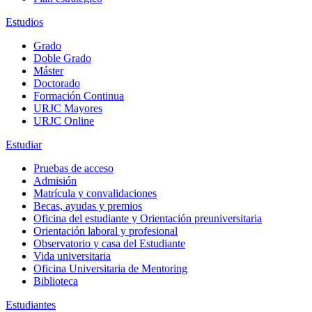
Estudios
Grado
Doble Grado
Máster
Doctorado
Formación Continua
URJC Mayores
URJC Online
Estudiar
Pruebas de acceso
Admisión
Matrícula y convalidaciones
Becas, ayudas y premios
Oficina del estudiante y Orientación preuniversitaria
Orientación laboral y profesional
Observatorio y casa del Estudiante
Vida universitaria
Oficina Universitaria de Mentoring
Biblioteca
Estudiantes