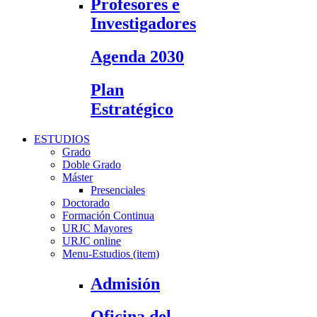
Profesores e
Investigadores
Agenda 2030
Plan
Estratégico
ESTUDIOS
Grado
Doble Grado
Máster
Presenciales
Doctorado
Formación Continua
URJC Mayores
URJC online
Menu-Estudios (item)
Admisión
Oficina del