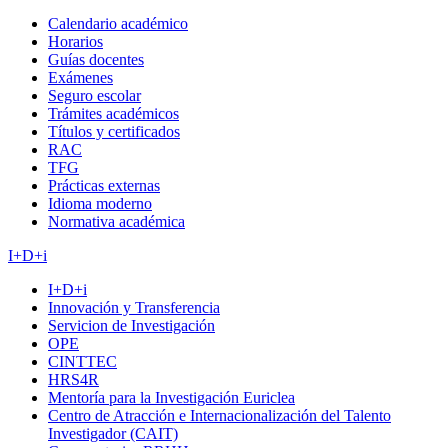
Calendario académico
Horarios
Guías docentes
Exámenes
Seguro escolar
Trámites académicos
Títulos y certificados
RAC
TFG
Prácticas externas
Idioma moderno
Normativa académica
I+D+i
I+D+i
Innovación y Transferencia
Servicion de Investigación
OPE
CINTTEC
HRS4R
Mentoría para la Investigación Euriclea
Centro de Atracción e Internacionalización del Talento
Investigador (CAIT)