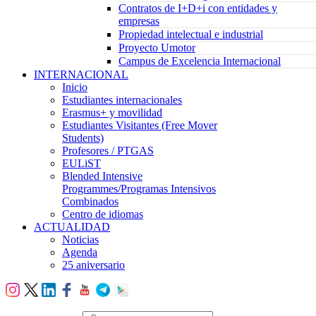
Contratos de I+D+i con entidades y
empresas
Propiedad intelectual e industrial
Proyecto Umotor
Campus de Excelencia Internacional
INTERNACIONAL
Inicio
Estudiantes internacionales
Erasmus+ y movilidad
Estudiantes Visitantes (Free Mover
Students)
Profesores / PTGAS
EULiST
Blended Intensive
Programmes/Programas Intensivos
Combinados
Centro de idiomas
ACTUALIDAD
Noticias
Agenda
25 aniversario