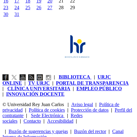
16
17
18
19
20
21
22
23
24
25
26
27
28
29
30
31
|
BIBLIOTECA
|
URJC
ONLINE
|
TV URJC
|
PORTAL DE TRANSPARENCIA
|
CLÍNICA UNIVERSITARIA
|
EMPLEO PÚBLICO
|
INNOVACIÓN DOCENTE
© Universidad Rey Juan Carlos
|
Aviso legal
|
Política de
privacidad
|
Política de cookies
|
Protección de datos
|
Perfil del
contratante
|
Sede Electrónica
|
Redes
sociales
|
Contacto
|
Accesibilidad
|
|
Buzón de sugerencias y quejas
|
Buzón del rector
|
Canal
Interno de Información