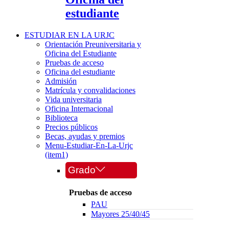
estudiante
ESTUDIAR EN LA URJC
Orientación Preuniversitaria y
Oficina del Estudiante
Pruebas de acceso
Oficina del estudiante
Admisión
Matrícula y convalidaciones
Vida universitaria
Oficina Internacional
Biblioteca
Precios públicos
Becas, ayudas y premios
Menu-Estudiar-En-La-Urjc
(item1)
Grado
Pruebas de acceso
PAU
Mayores 25/40/45