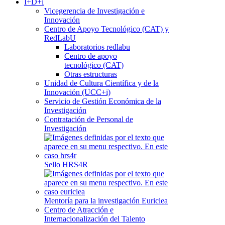
I+D+i
Vicegerencia de Investigación e
Innovación
Centro de Apoyo Tecnológico (CAT) y
RedLabU
Laboratorios redlabu
Centro de apoyo
tecnológico (CAT)
Otras estructuras
Unidad de Cultura Científica y de la
Innovación (UCC+i)
Servicio de Gestión Económica de la
Investigación
Contratación de Personal de
Investigación
Sello HRS4R
Mentoría para la investigación Euriclea
Centro de Atracción e
Internacionalización del Talento