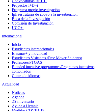
Convocatorias RRHH
Proyectos I+D+i
Programa propio investigación
Infraestruturas de apoyo a la investigación
Ética de la Investigación
Comisión de Investigación
UCC+i
Internacional
Inicio
Estudiantes internacionales
Erasmus+ y movilidad
Estudiantes Visitantes (Free Mover Students)
Profesores/PTGAS
Blended intensive programmes/Programas intensivos
combinados
Centro de idiomas
Actualidad
Noticias
Agenda
25 aniversario
Ayuda a Ucrania
Medidas COVID-19