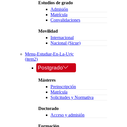
Estudios de grado
Admisión
Matrícula
Convalidaciones
Movilidad
Internacional
Nacional (Sicue)
Menu-Estudiar-En-La-Urjc
(item2)
Postgrado
Másteres
Preinscripción
Matrícula
Solicitudes y Normativa
Doctorado
Acceso y admisión
Formación