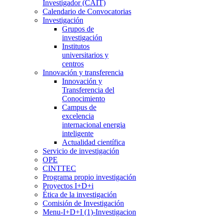
Investigador (CAIT)
Calendario de Convocatorias
Investigación
Grupos de
investigación
Institutos
universitarios y
centros
Innovación y transferencia
Innovación y
Transferencia del
Conocimiento
Campus de
excelencia
internacional energia
inteligente
Actualidad científica
Servicio de investigación
OPE
CINTTEC
Programa propio investigación
Proyectos I+D+i
Ética de la investigación
Comisión de Investigación
Menu-I+D+I (1)-Investigacion