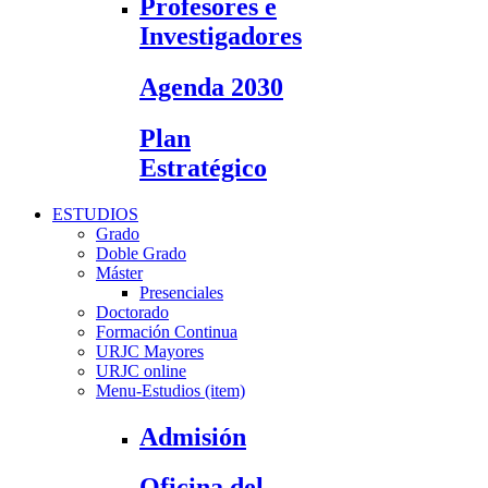
Profesores e
Investigadores
Agenda 2030
Plan
Estratégico
ESTUDIOS
Grado
Doble Grado
Máster
Presenciales
Doctorado
Formación Continua
URJC Mayores
URJC online
Menu-Estudios (item)
Admisión
Oficina del