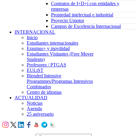
Contratos de I+D+i con entidades y
empresas
Propiedad intelectual e industrial
Proyecto Umotor
Campus de Excelencia Internacional
INTERNACIONAL
Inicio
Estudiantes internacionales
Erasmus+ y movilidad
Estudiantes Visitantes (Free Mover
Students)
Profesores / PTGAS
EULiST
Blended Intensive
Programmes/Programas Intensivos
Combinados
Centro de idiomas
ACTUALIDAD
Noticias
Agenda
25 aniversario