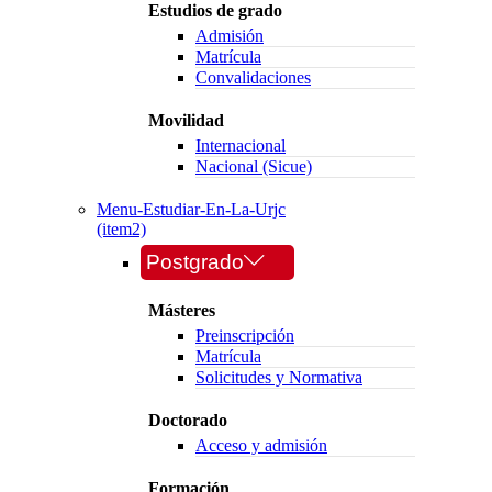
Estudios de grado
Admisión
Matrícula
Convalidaciones
Movilidad
Internacional
Nacional (Sicue)
Menu-Estudiar-En-La-Urjc
(item2)
Postgrado
Másteres
Preinscripción
Matrícula
Solicitudes y Normativa
Doctorado
Acceso y admisión
Formación