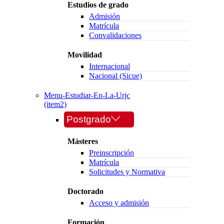
Estudios de grado
Admisión
Matrícula
Convalidaciones
Movilidad
Internacional
Nacional (Sicue)
Menu-Estudiar-En-La-Urjc
(item2)
Postgrado
Másteres
Preinscripción
Matrícula
Solicitudes y Normativa
Doctorado
Acceso y admisión
Formación