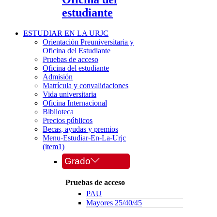
estudiante
ESTUDIAR EN LA URJC
Orientación Preuniversitaria y
Oficina del Estudiante
Pruebas de acceso
Oficina del estudiante
Admisión
Matrícula y convalidaciones
Vida universitaria
Oficina Internacional
Biblioteca
Precios públicos
Becas, ayudas y premios
Menu-Estudiar-En-La-Urjc
(item1)
Grado
Pruebas de acceso
PAU
Mayores 25/40/45