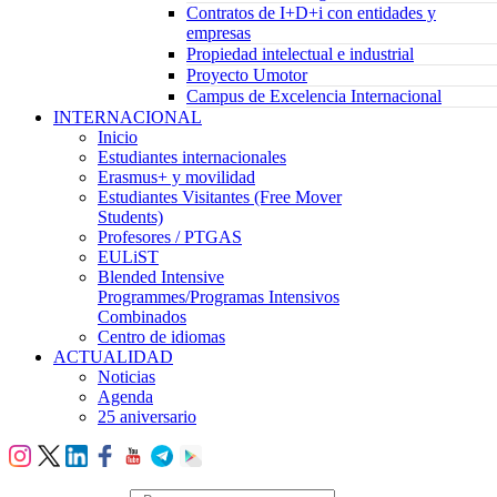
Contratos de I+D+i con entidades y
empresas
Propiedad intelectual e industrial
Proyecto Umotor
Campus de Excelencia Internacional
INTERNACIONAL
Inicio
Estudiantes internacionales
Erasmus+ y movilidad
Estudiantes Visitantes (Free Mover
Students)
Profesores / PTGAS
EULiST
Blended Intensive
Programmes/Programas Intensivos
Combinados
Centro de idiomas
ACTUALIDAD
Noticias
Agenda
25 aniversario