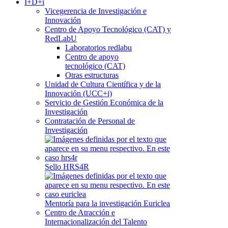
I+D+i
Vicegerencia de Investigación e
Innovación
Centro de Apoyo Tecnológico (CAT) y
RedLabU
Laboratorios redlabu
Centro de apoyo
tecnológico (CAT)
Otras estructuras
Unidad de Cultura Científica y de la
Innovación (UCC+i)
Servicio de Gestión Económica de la
Investigación
Contratación de Personal de
Investigación
Sello HRS4R
Mentoría para la investigación Euriclea
Centro de Atracción e
Internacionalización del Talento