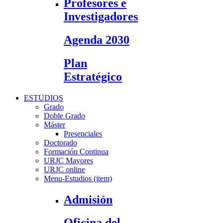
Profesores e
Investigadores
Agenda 2030
Plan
Estratégico
ESTUDIOS
Grado
Doble Grado
Máster
Presenciales
Doctorado
Formación Continua
URJC Mayores
URJC online
Menu-Estudios (item)
Admisión
Oficina del