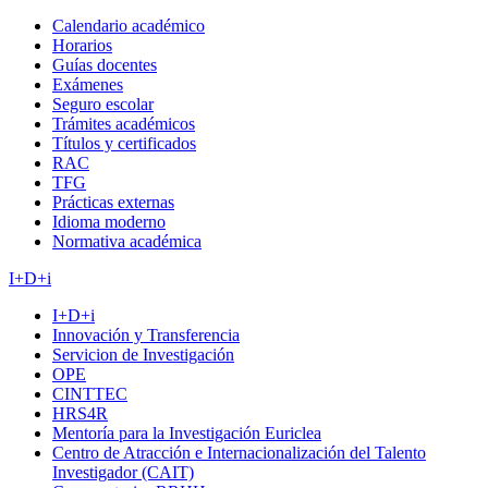
Calendario académico
Horarios
Guías docentes
Exámenes
Seguro escolar
Trámites académicos
Títulos y certificados
RAC
TFG
Prácticas externas
Idioma moderno
Normativa académica
I+D+i
I+D+i
Innovación y Transferencia
Servicion de Investigación
OPE
CINTTEC
HRS4R
Mentoría para la Investigación Euriclea
Centro de Atracción e Internacionalización del Talento
Investigador (CAIT)