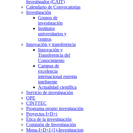
Investigador (CAIT)
Calendario de Convocatorias
Investigación
Grupos de
investigación
Institutos
universitarios y
centros
Innovación y transferencia
Innovación y
Transferencia del
Conocimiento
Campus de
excelencia
internacional energia
inteligente
Actualidad científica
Servicio de investigación
OPE
CINTTEC
Programa propio investigación
Proyectos I+D+i
Ética de la investigación
Comisión de Investigación
Menu-I+D+I (1)-Investigacion