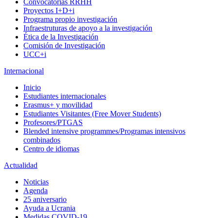
Convocatorias RRHH
Proyectos I+D+i
Programa propio investigación
Infraestruturas de apoyo a la investigación
Ética de la Investigación
Comisión de Investigación
UCC+i
Internacional
Inicio
Estudiantes internacionales
Erasmus+ y movilidad
Estudiantes Visitantes (Free Mover Students)
Profesores/PTGAS
Blended intensive programmes/Programas intensivos
combinados
Centro de idiomas
Actualidad
Noticias
Agenda
25 aniversario
Ayuda a Ucrania
Medidas COVID-19