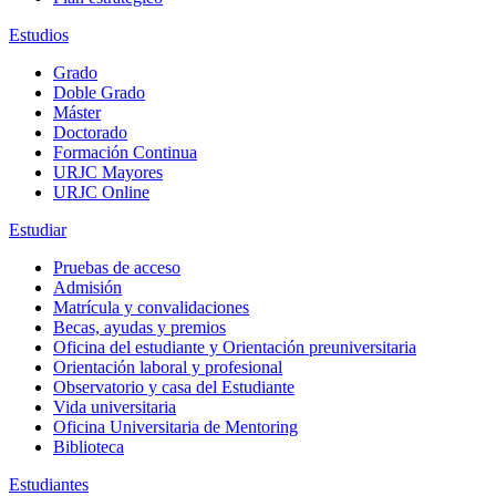
Estudios
Grado
Doble Grado
Máster
Doctorado
Formación Continua
URJC Mayores
URJC Online
Estudiar
Pruebas de acceso
Admisión
Matrícula y convalidaciones
Becas, ayudas y premios
Oficina del estudiante y Orientación preuniversitaria
Orientación laboral y profesional
Observatorio y casa del Estudiante
Vida universitaria
Oficina Universitaria de Mentoring
Biblioteca
Estudiantes