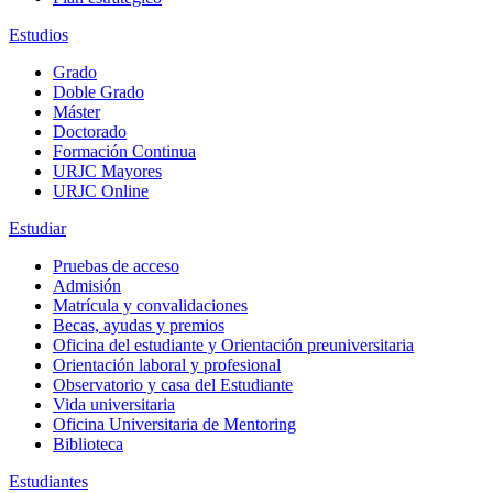
Estudios
Grado
Doble Grado
Máster
Doctorado
Formación Continua
URJC Mayores
URJC Online
Estudiar
Pruebas de acceso
Admisión
Matrícula y convalidaciones
Becas, ayudas y premios
Oficina del estudiante y Orientación preuniversitaria
Orientación laboral y profesional
Observatorio y casa del Estudiante
Vida universitaria
Oficina Universitaria de Mentoring
Biblioteca
Estudiantes