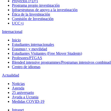
Proyectos I+D+i
Programa propio investigación
Infraestruturas de apoyo a la investigación
Ética de la Investigación
Comisión de Investigación
UCC+i
Internacional
Inicio
Estudiantes internacionales
Erasmus+ y movilidad
Estudiantes Visitantes (Free Mover Students)
Profesores/PTGAS
Blended intensive programmes/Programas intensivos combinad
Centro de idiomas
Actualidad
Noticias
Agenda
25 aniversario
Ayuda a Ucrania
Medidas COVID-19
Intranet