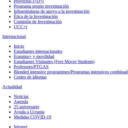
Proyectos I+D+i
Programa propio investigación
Infraestruturas de apoyo a la investigación
Ética de la Investigación
Comisión de Investigación
UCC+i
Internacional
Inicio
Estudiantes internacionales
Erasmus+ y movilidad
Estudiantes Visitantes (Free Mover Students)
Profesores/PTGAS
Blended intensive programmes/Programas intensivos combinad
Centro de idiomas
Actualidad
Noticias
Agenda
25 aniversario
Ayuda a Ucrania
Medidas COVID-19
Intranet