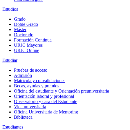
Estudios
Grado
Doble Grado
Máster
Doctorado
Formación Continua
URJC Mayores
URJC Online
Estudiar
Pruebas de acceso
Admisión
Matrícula y convalidaciones
Becas, ayudas y premios
Oficina del estudiante y Orientación preuniversitaria
Orientación laboral y profesional
Observatorio y casa del Estudiante
Vida universitaria
Oficina Universitaria de Mentoring
Biblioteca
Estudiantes