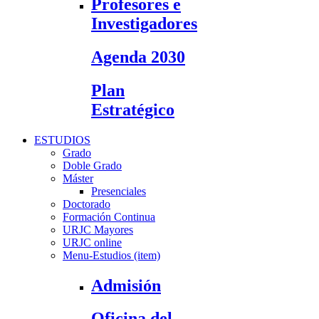
Profesores e
Investigadores
Agenda 2030
Plan
Estratégico
ESTUDIOS
Grado
Doble Grado
Máster
Presenciales
Doctorado
Formación Continua
URJC Mayores
URJC online
Menu-Estudios (item)
Admisión
Oficina del