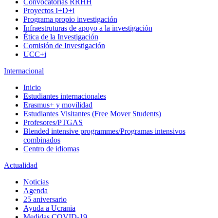
Convocatorias RRHH
Proyectos I+D+i
Programa propio investigación
Infraestruturas de apoyo a la investigación
Ética de la Investigación
Comisión de Investigación
UCC+i
Internacional
Inicio
Estudiantes internacionales
Erasmus+ y movilidad
Estudiantes Visitantes (Free Mover Students)
Profesores/PTGAS
Blended intensive programmes/Programas intensivos
combinados
Centro de idiomas
Actualidad
Noticias
Agenda
25 aniversario
Ayuda a Ucrania
Medidas COVID-19