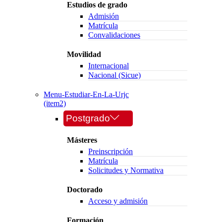
Estudios de grado
Admisión
Matrícula
Convalidaciones
Movilidad
Internacional
Nacional (Sicue)
Menu-Estudiar-En-La-Urjc
(item2)
Postgrado
Másteres
Preinscripción
Matrícula
Solicitudes y Normativa
Doctorado
Acceso y admisión
Formación