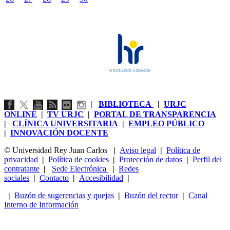
|
BIBLIOTECA
|
URJC
ONLINE
|
TV URJC
|
PORTAL DE TRANSPARENCIA
|
CLÍNICA UNIVERSITARIA
|
EMPLEO PÚBLICO
|
INNOVACIÓN DOCENTE
© Universidad Rey Juan Carlos
|
Aviso legal
|
Política de
privacidad
|
Política de cookies
|
Protección de datos
|
Perfil del
contratante
|
Sede Electrónica
|
Redes
sociales
|
Contacto
|
Accesibilidad
|
|
Buzón de sugerencias y quejas
|
Buzón del rector
|
Canal
Interno de Información