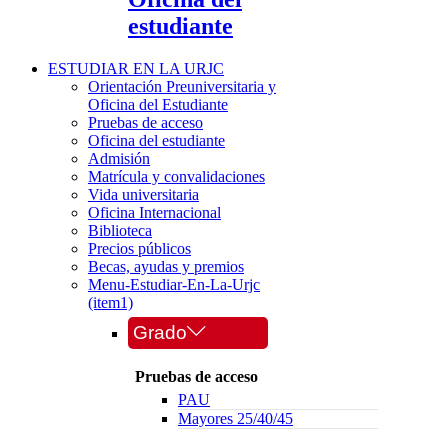
estudiante
ESTUDIAR EN LA URJC
Orientación Preuniversitaria y
Oficina del Estudiante
Pruebas de acceso
Oficina del estudiante
Admisión
Matrícula y convalidaciones
Vida universitaria
Oficina Internacional
Biblioteca
Precios públicos
Becas, ayudas y premios
Menu-Estudiar-En-La-Urjc
(item1)
Grado
Pruebas de acceso
PAU
Mayores 25/40/45