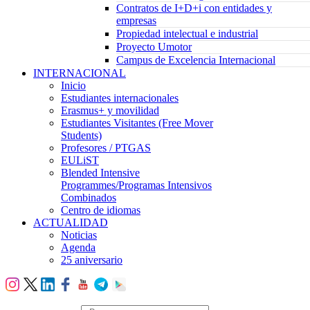
Contratos de I+D+i con entidades y
empresas
Propiedad intelectual e industrial
Proyecto Umotor
Campus de Excelencia Internacional
INTERNACIONAL
Inicio
Estudiantes internacionales
Erasmus+ y movilidad
Estudiantes Visitantes (Free Mover
Students)
Profesores / PTGAS
EULiST
Blended Intensive
Programmes/Programas Intensivos
Combinados
Centro de idiomas
ACTUALIDAD
Noticias
Agenda
25 aniversario