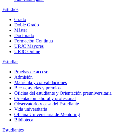
Estudios
Grado
Doble Grado
Máster
Doctorado
Formación Continua
URJC Mayores
URJC Online
Estudiar
Pruebas de acceso
Admisión
Matrícula y convalidaciones
Becas, ayudas y premios
Oficina del estudiante y Orientación preuniversitaria
Orientación laboral y profesional
Observatorio y casa del Estudiante
Vida universitaria
Oficina Universitaria de Mentoring
Biblioteca
Estudiantes