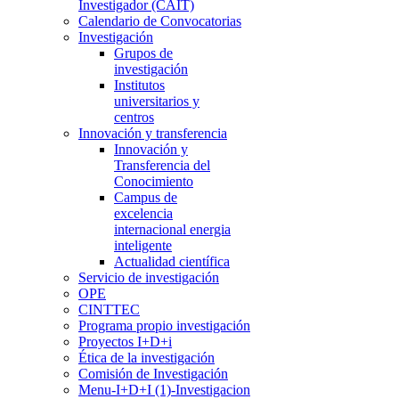
Investigador (CAIT)
Calendario de Convocatorias
Investigación
Grupos de
investigación
Institutos
universitarios y
centros
Innovación y transferencia
Innovación y
Transferencia del
Conocimiento
Campus de
excelencia
internacional energia
inteligente
Actualidad científica
Servicio de investigación
OPE
CINTTEC
Programa propio investigación
Proyectos I+D+i
Ética de la investigación
Comisión de Investigación
Menu-I+D+I (1)-Investigacion