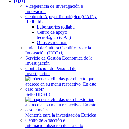
I+D+i
Vicegerencia de Investigación e
Innovación
Centro de Apoyo Tecnológico (CAT) y
RedLabU
Laboratorios redlabu
Centro de apoyo
tecnológico (CAT)
Otras estructuras
Unidad de Cultura Científica y de la
Innovación (UCC+i)
Servicio de Gestión Económica de la
Investigación
Contratación de Personal de
Investigación
Sello HRS4R
Mentoría para la investigación Euriclea
Centro de Atracción e
Internacionalización del Talento