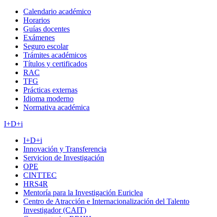
Calendario académico
Horarios
Guías docentes
Exámenes
Seguro escolar
Trámites académicos
Títulos y certificados
RAC
TFG
Prácticas externas
Idioma moderno
Normativa académica
I+D+i
I+D+i
Innovación y Transferencia
Servicion de Investigación
OPE
CINTTEC
HRS4R
Mentoría para la Investigación Euriclea
Centro de Atracción e Internacionalización del Talento
Investigador (CAIT)