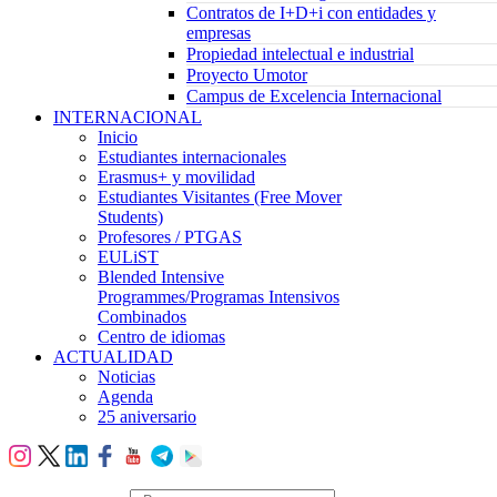
Contratos de I+D+i con entidades y
empresas
Propiedad intelectual e industrial
Proyecto Umotor
Campus de Excelencia Internacional
INTERNACIONAL
Inicio
Estudiantes internacionales
Erasmus+ y movilidad
Estudiantes Visitantes (Free Mover
Students)
Profesores / PTGAS
EULiST
Blended Intensive
Programmes/Programas Intensivos
Combinados
Centro de idiomas
ACTUALIDAD
Noticias
Agenda
25 aniversario