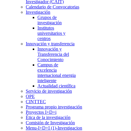
Investigador (CAIT)
Calendario de Convocatorias
Investigación
Grupos de
investigación
Institutos
universitarios y
centros
Innovación y transferencia
Innovación y
Transferencia del
Conocimiento
Campus de
excelencia
internacional energia
inteligente
Actualidad científica
Servicio de investigación
OPE
CINTTEC
Programa propio investigación
Proyectos I+D+i
Ética de la investigación
Comisión de Investigación
Menu-I+D+I (1)-Investigacion