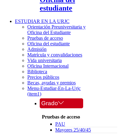
estudiante
ESTUDIAR EN LA URJC
Orientación Preuniversitaria y
Oficina del Estudiante
Pruebas de acceso
Oficina del estudiante
Admisión
Matrícula y convalidaciones
Vida universitaria
Oficina Internacional
Biblioteca
Precios públicos
Becas, ayudas y premios
Menu-Estudiar-En-La-Urjc
(item1)
Grado
Pruebas de acceso
PAU
Mayores 25/40/45