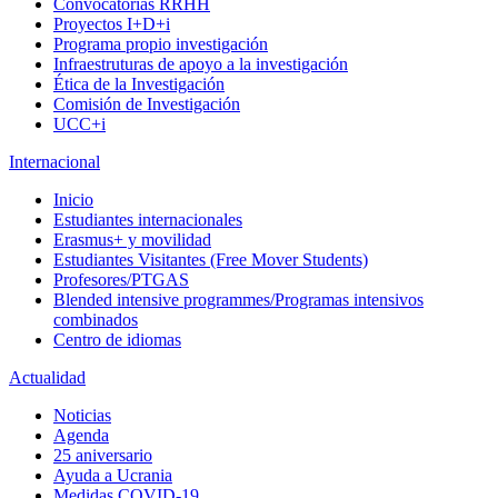
Convocatorias RRHH
Proyectos I+D+i
Programa propio investigación
Infraestruturas de apoyo a la investigación
Ética de la Investigación
Comisión de Investigación
UCC+i
Internacional
Inicio
Estudiantes internacionales
Erasmus+ y movilidad
Estudiantes Visitantes (Free Mover Students)
Profesores/PTGAS
Blended intensive programmes/Programas intensivos
combinados
Centro de idiomas
Actualidad
Noticias
Agenda
25 aniversario
Ayuda a Ucrania
Medidas COVID-19