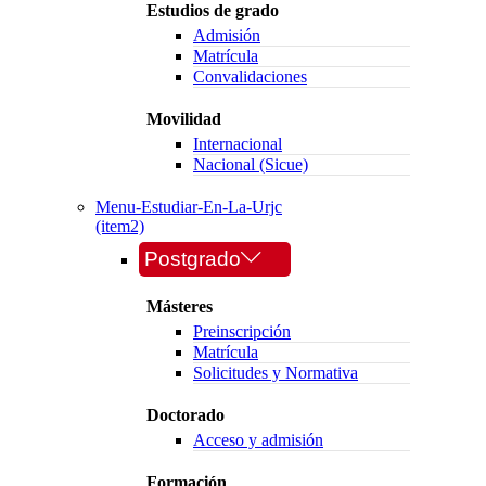
Estudios de grado
Admisión
Matrícula
Convalidaciones
Movilidad
Internacional
Nacional (Sicue)
Menu-Estudiar-En-La-Urjc
(item2)
Postgrado
Másteres
Preinscripción
Matrícula
Solicitudes y Normativa
Doctorado
Acceso y admisión
Formación