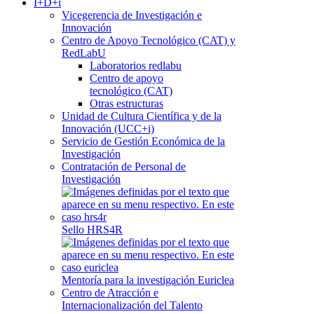
I+D+i
Vicegerencia de Investigación e
Innovación
Centro de Apoyo Tecnológico (CAT) y
RedLabU
Laboratorios redlabu
Centro de apoyo
tecnológico (CAT)
Otras estructuras
Unidad de Cultura Científica y de la
Innovación (UCC+i)
Servicio de Gestión Económica de la
Investigación
Contratación de Personal de
Investigación
Sello HRS4R
Mentoría para la investigación Euriclea
Centro de Atracción e
Internacionalización del Talento