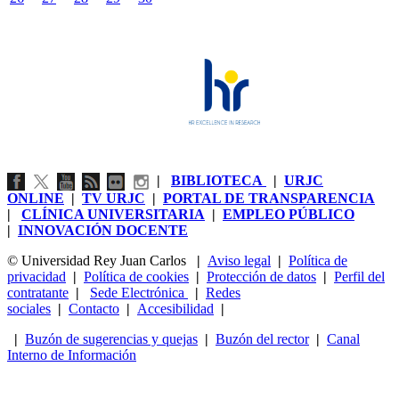
|
BIBLIOTECA
|
URJC
ONLINE
|
TV URJC
|
PORTAL DE TRANSPARENCIA
|
CLÍNICA UNIVERSITARIA
|
EMPLEO PÚBLICO
|
INNOVACIÓN DOCENTE
© Universidad Rey Juan Carlos
|
Aviso legal
|
Política de
privacidad
|
Política de cookies
|
Protección de datos
|
Perfil del
contratante
|
Sede Electrónica
|
Redes
sociales
|
Contacto
|
Accesibilidad
|
|
Buzón de sugerencias y quejas
|
Buzón del rector
|
Canal
Interno de Información