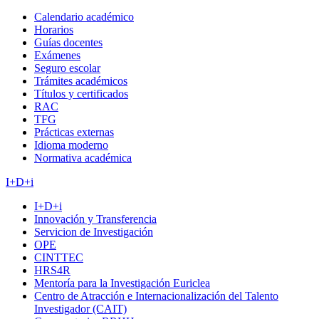
Calendario académico
Horarios
Guías docentes
Exámenes
Seguro escolar
Trámites académicos
Títulos y certificados
RAC
TFG
Prácticas externas
Idioma moderno
Normativa académica
I+D+i
I+D+i
Innovación y Transferencia
Servicion de Investigación
OPE
CINTTEC
HRS4R
Mentoría para la Investigación Euriclea
Centro de Atracción e Internacionalización del Talento
Investigador (CAIT)