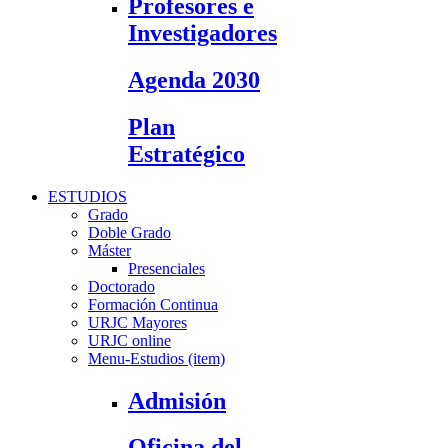
Profesores e
Investigadores
Agenda 2030
Plan
Estratégico
ESTUDIOS
Grado
Doble Grado
Máster
Presenciales
Doctorado
Formación Continua
URJC Mayores
URJC online
Menu-Estudios (item)
Admisión
Oficina del