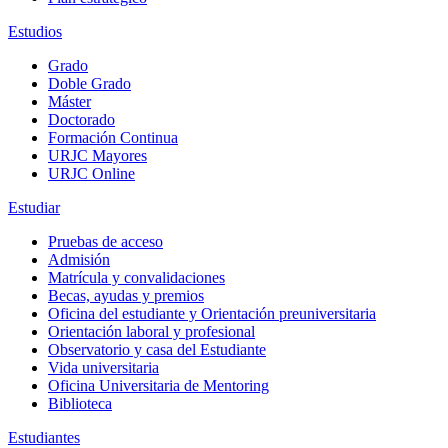
Estudios
Grado
Doble Grado
Máster
Doctorado
Formación Continua
URJC Mayores
URJC Online
Estudiar
Pruebas de acceso
Admisión
Matrícula y convalidaciones
Becas, ayudas y premios
Oficina del estudiante y Orientación preuniversitaria
Orientación laboral y profesional
Observatorio y casa del Estudiante
Vida universitaria
Oficina Universitaria de Mentoring
Biblioteca
Estudiantes