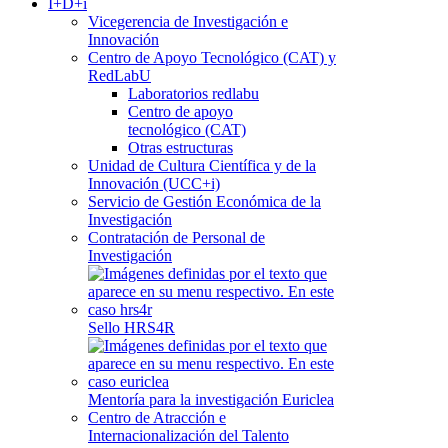
I+D+i
Vicegerencia de Investigación e
Innovación
Centro de Apoyo Tecnológico (CAT) y
RedLabU
Laboratorios redlabu
Centro de apoyo
tecnológico (CAT)
Otras estructuras
Unidad de Cultura Científica y de la
Innovación (UCC+i)
Servicio de Gestión Económica de la
Investigación
Contratación de Personal de
Investigación
Sello HRS4R
Mentoría para la investigación Euriclea
Centro de Atracción e
Internacionalización del Talento