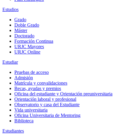
Estudios
Grado
Doble Grado
Máster
Doctorado
Formación Continua
URJC Mayores
URJC Online
Estudiar
Pruebas de acceso
Admisión
Matrícula y convalidaciones
Becas, ayudas y premios
Oficina del estudiante y Orientación preuniversitaria
Orientación laboral y profesional
Observatorio y casa del Estudiante
Vida universitaria
Oficina Universitaria de Mentoring
Biblioteca
Estudiantes