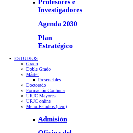
Profesores e
Investigadores
Agenda 2030
Plan
Estratégico
ESTUDIOS
Grado
Doble Grado
Máster
Presenciales
Doctorado
Formación Continua
URJC Mayores
URJC online
Menu-Estudios (item)
Admisión
Oficina del