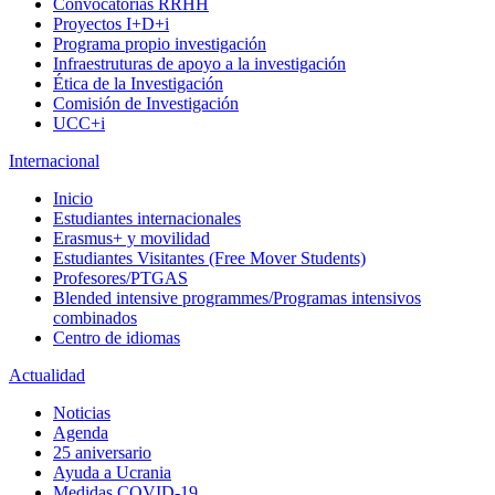
Convocatorias RRHH
Proyectos I+D+i
Programa propio investigación
Infraestruturas de apoyo a la investigación
Ética de la Investigación
Comisión de Investigación
UCC+i
Internacional
Inicio
Estudiantes internacionales
Erasmus+ y movilidad
Estudiantes Visitantes (Free Mover Students)
Profesores/PTGAS
Blended intensive programmes/Programas intensivos
combinados
Centro de idiomas
Actualidad
Noticias
Agenda
25 aniversario
Ayuda a Ucrania
Medidas COVID-19