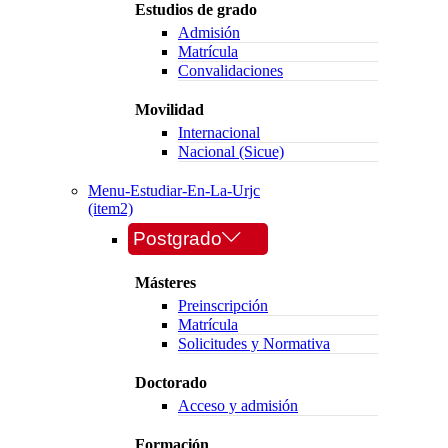
Estudios de grado
Admisión
Matrícula
Convalidaciones
Movilidad
Internacional
Nacional (Sicue)
Menu-Estudiar-En-La-Urjc
(item2)
Postgrado
Másteres
Preinscripción
Matrícula
Solicitudes y Normativa
Doctorado
Acceso y admisión
Formación