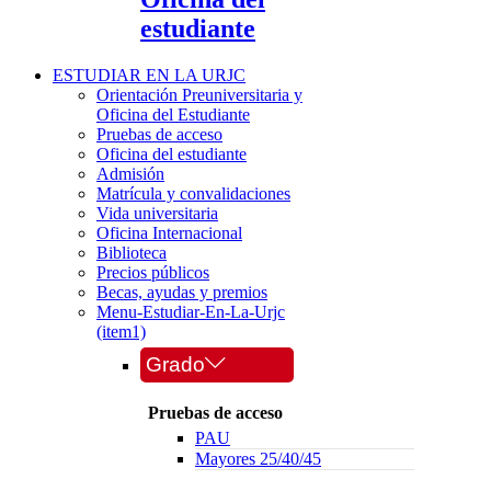
estudiante
ESTUDIAR EN LA URJC
Orientación Preuniversitaria y
Oficina del Estudiante
Pruebas de acceso
Oficina del estudiante
Admisión
Matrícula y convalidaciones
Vida universitaria
Oficina Internacional
Biblioteca
Precios públicos
Becas, ayudas y premios
Menu-Estudiar-En-La-Urjc
(item1)
Grado
Pruebas de acceso
PAU
Mayores 25/40/45