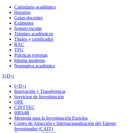
Calendario académico
Horarios
Guías docentes
Exámenes
Seguro escolar
Trámites académicos
Títulos y certificados
RAC
TFG
Prácticas externas
Idioma moderno
Normativa académica
I+D+i
I+D+i
Innovación y Transferencia
Servicion de Investigación
OPE
CINTTEC
HRS4R
Mentoría para la Investigación Euriclea
Centro de Atracción e Internacionalización del Talento
Investigador (CAIT)