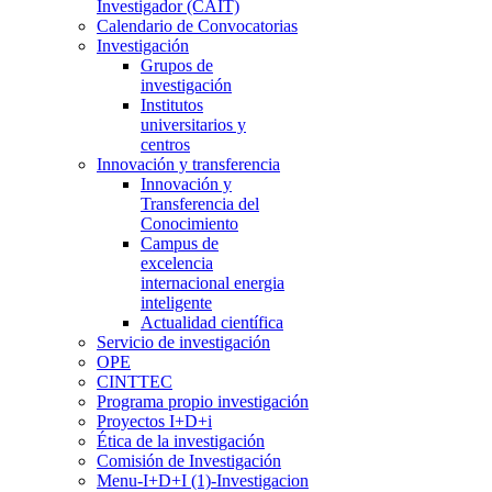
Investigador (CAIT)
Calendario de Convocatorias
Investigación
Grupos de
investigación
Institutos
universitarios y
centros
Innovación y transferencia
Innovación y
Transferencia del
Conocimiento
Campus de
excelencia
internacional energia
inteligente
Actualidad científica
Servicio de investigación
OPE
CINTTEC
Programa propio investigación
Proyectos I+D+i
Ética de la investigación
Comisión de Investigación
Menu-I+D+I (1)-Investigacion