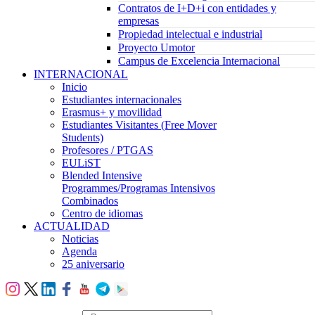
Contratos de I+D+i con entidades y
empresas
Propiedad intelectual e industrial
Proyecto Umotor
Campus de Excelencia Internacional
INTERNACIONAL
Inicio
Estudiantes internacionales
Erasmus+ y movilidad
Estudiantes Visitantes (Free Mover
Students)
Profesores / PTGAS
EULiST
Blended Intensive
Programmes/Programas Intensivos
Combinados
Centro de idiomas
ACTUALIDAD
Noticias
Agenda
25 aniversario