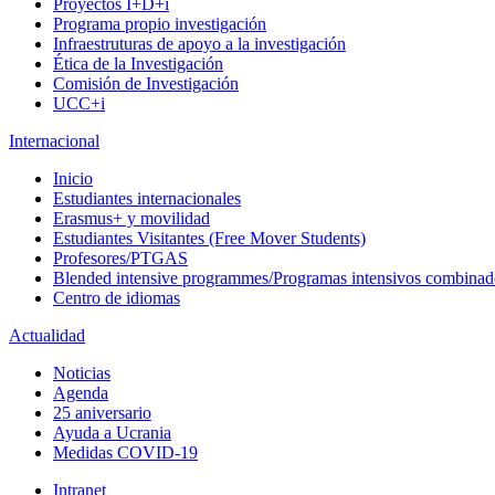
Proyectos I+D+i
Programa propio investigación
Infraestruturas de apoyo a la investigación
Ética de la Investigación
Comisión de Investigación
UCC+i
Internacional
Inicio
Estudiantes internacionales
Erasmus+ y movilidad
Estudiantes Visitantes (Free Mover Students)
Profesores/PTGAS
Blended intensive programmes/Programas intensivos combinad
Centro de idiomas
Actualidad
Noticias
Agenda
25 aniversario
Ayuda a Ucrania
Medidas COVID-19
Intranet