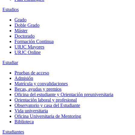
Estudios
Grado
Doble Grado
Máster
Doctorado
Formación Continua
URJC Mayores
URJC Online
Estudiar
Pruebas de acceso
Admisión
Matrícula y convalidaciones
Becas, ayudas y premios
Oficina del estudiante y Orientación preuniversitaria
Orientación laboral y profesional
Observatorio y casa del Estudiante
Vida universitaria
Oficina Universitaria de Mentoring
Biblioteca
Estudiantes