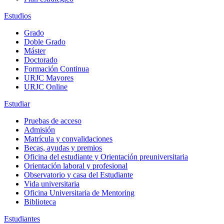
Estudios
Grado
Doble Grado
Máster
Doctorado
Formación Continua
URJC Mayores
URJC Online
Estudiar
Pruebas de acceso
Admisión
Matrícula y convalidaciones
Becas, ayudas y premios
Oficina del estudiante y Orientación preuniversitaria
Orientación laboral y profesional
Observatorio y casa del Estudiante
Vida universitaria
Oficina Universitaria de Mentoring
Biblioteca
Estudiantes