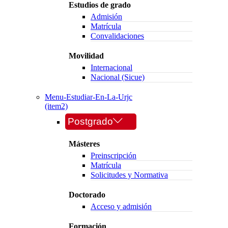
Estudios de grado
Admisión
Matrícula
Convalidaciones
Movilidad
Internacional
Nacional (Sicue)
Menu-Estudiar-En-La-Urjc
(item2)
Postgrado
Másteres
Preinscripción
Matrícula
Solicitudes y Normativa
Doctorado
Acceso y admisión
Formación