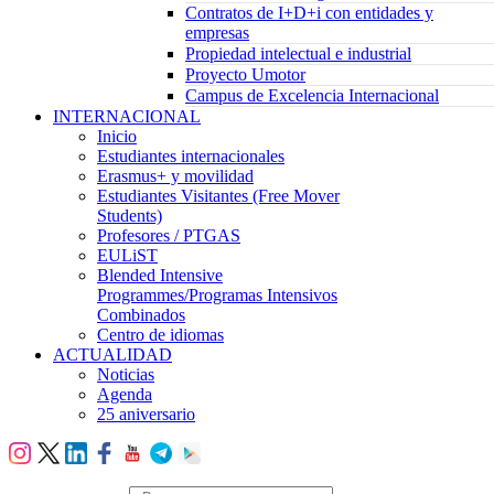
Contratos de I+D+i con entidades y
empresas
Propiedad intelectual e industrial
Proyecto Umotor
Campus de Excelencia Internacional
INTERNACIONAL
Inicio
Estudiantes internacionales
Erasmus+ y movilidad
Estudiantes Visitantes (Free Mover
Students)
Profesores / PTGAS
EULiST
Blended Intensive
Programmes/Programas Intensivos
Combinados
Centro de idiomas
ACTUALIDAD
Noticias
Agenda
25 aniversario