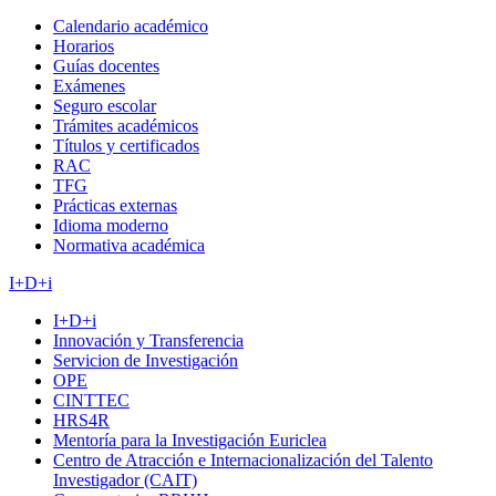
Calendario académico
Horarios
Guías docentes
Exámenes
Seguro escolar
Trámites académicos
Títulos y certificados
RAC
TFG
Prácticas externas
Idioma moderno
Normativa académica
I+D+i
I+D+i
Innovación y Transferencia
Servicion de Investigación
OPE
CINTTEC
HRS4R
Mentoría para la Investigación Euriclea
Centro de Atracción e Internacionalización del Talento
Investigador (CAIT)