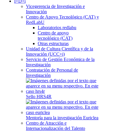
I+D+i
Vicegerencia de Investigación e
Innovación
Centro de Apoyo Tecnológico (CAT) y
RedLabU
Laboratorios redlabu
Centro de apoyo
tecnológico (CAT)
Otras estructuras
Unidad de Cultura Científica y de la
Innovación (UCC+i)
Servicio de Gestión Económica de la
Investigación
Contratación de Personal de
Investigación
Sello HRS4R
Mentoría para la investigación Euriclea
Centro de Atracción e
Internacionalización del Talento