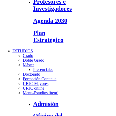
Profesores e
Investigadores
Agenda 2030
Plan
Estratégico
ESTUDIOS
Grado
Doble Grado
Máster
Presenciales
Doctorado
Formación Continua
URJC Mayores
URJC online
Menu-Estudios (item)
Admisión
Oficina del