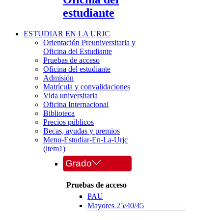
estudiante
ESTUDIAR EN LA URJC
Orientación Preuniversitaria y
Oficina del Estudiante
Pruebas de acceso
Oficina del estudiante
Admisión
Matrícula y convalidaciones
Vida universitaria
Oficina Internacional
Biblioteca
Precios públicos
Becas, ayudas y premios
Menu-Estudiar-En-La-Urjc
(item1)
Grado
Pruebas de acceso
PAU
Mayores 25/40/45