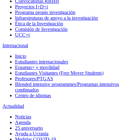
Convocatorias RRHH
Proyectos I+D+i
Programa propio investigación
Infraestruturas de apoyo a la investigación
Ética de la Investigación
Comisión de Investigación
UCC+i
Internacional
Inicio
Estudiantes internacionales
Erasmus+ y movilidad
Estudiantes Visitantes (Free Mover Students)
Profesores/PTGAS
Blended intensive programmes/Programas intensivos
combinados
Centro de idiomas
Actualidad
Noticias
Agenda
25 aniversario
Ayuda a Ucrania
Medidas COVID-19