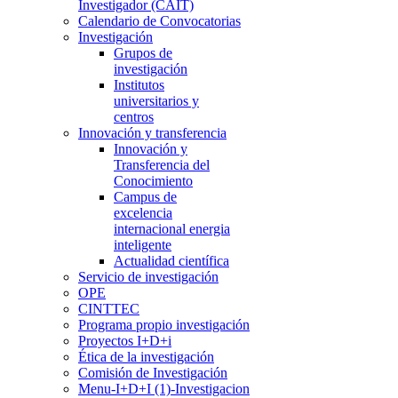
Investigador (CAIT)
Calendario de Convocatorias
Investigación
Grupos de
investigación
Institutos
universitarios y
centros
Innovación y transferencia
Innovación y
Transferencia del
Conocimiento
Campus de
excelencia
internacional energia
inteligente
Actualidad científica
Servicio de investigación
OPE
CINTTEC
Programa propio investigación
Proyectos I+D+i
Ética de la investigación
Comisión de Investigación
Menu-I+D+I (1)-Investigacion