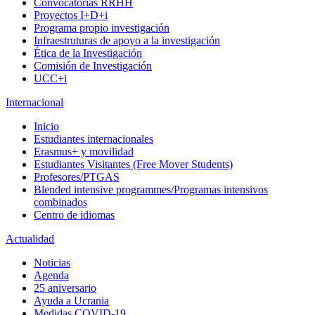
Convocatorias RRHH
Proyectos I+D+i
Programa propio investigación
Infraestruturas de apoyo a la investigación
Ética de la Investigación
Comisión de Investigación
UCC+i
Internacional
Inicio
Estudiantes internacionales
Erasmus+ y movilidad
Estudiantes Visitantes (Free Mover Students)
Profesores/PTGAS
Blended intensive programmes/Programas intensivos
combinados
Centro de idiomas
Actualidad
Noticias
Agenda
25 aniversario
Ayuda a Ucrania
Medidas COVID-19