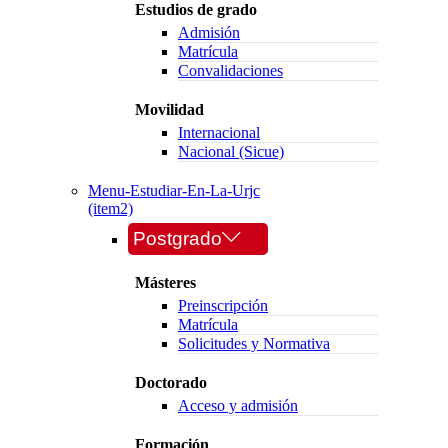
Estudios de grado
Admisión
Matrícula
Convalidaciones
Movilidad
Internacional
Nacional (Sicue)
Menu-Estudiar-En-La-Urjc
(item2)
Postgrado
Másteres
Preinscripción
Matrícula
Solicitudes y Normativa
Doctorado
Acceso y admisión
Formación