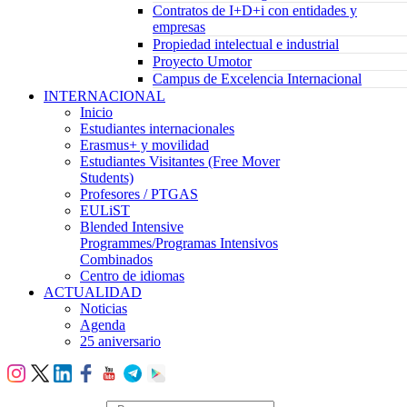
Contratos de I+D+i con entidades y
empresas
Propiedad intelectual e industrial
Proyecto Umotor
Campus de Excelencia Internacional
INTERNACIONAL
Inicio
Estudiantes internacionales
Erasmus+ y movilidad
Estudiantes Visitantes (Free Mover
Students)
Profesores / PTGAS
EULiST
Blended Intensive
Programmes/Programas Intensivos
Combinados
Centro de idiomas
ACTUALIDAD
Noticias
Agenda
25 aniversario