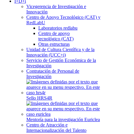
I+D+i
Vicegerencia de Investigación e
Innovación
Centro de Apoyo Tecnológico (CAT) y
RedLabU
Laboratorios redlabu
Centro de apoyo
tecnológico (CAT)
Otras estructuras
Unidad de Cultura Científica y de la
Innovación (UCC+i)
Servicio de Gestión Económica de la
Investigación
Contratación de Personal de
Investigación
Sello HRS4R
Mentoría para la investigación Euriclea
Centro de Atracción e
Internacionalización del Talento