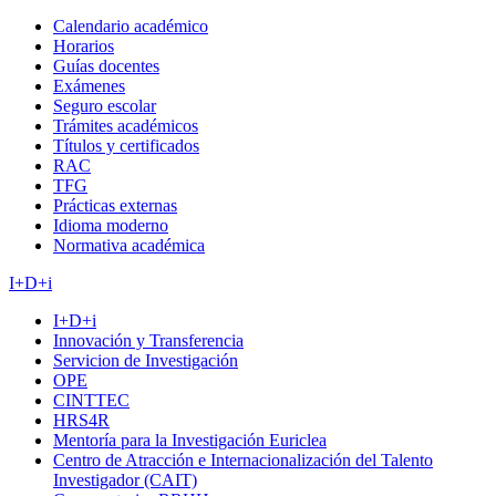
Calendario académico
Horarios
Guías docentes
Exámenes
Seguro escolar
Trámites académicos
Títulos y certificados
RAC
TFG
Prácticas externas
Idioma moderno
Normativa académica
I+D+i
I+D+i
Innovación y Transferencia
Servicion de Investigación
OPE
CINTTEC
HRS4R
Mentoría para la Investigación Euriclea
Centro de Atracción e Internacionalización del Talento
Investigador (CAIT)