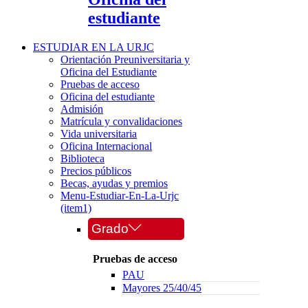
estudiante
ESTUDIAR EN LA URJC
Orientación Preuniversitaria y
Oficina del Estudiante
Pruebas de acceso
Oficina del estudiante
Admisión
Matrícula y convalidaciones
Vida universitaria
Oficina Internacional
Biblioteca
Precios públicos
Becas, ayudas y premios
Menu-Estudiar-En-La-Urjc
(item1)
Grado
Pruebas de acceso
PAU
Mayores 25/40/45