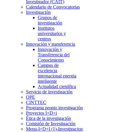
Investigador (CAIT)
Calendario de Convocatorias
Investigación
Grupos de
investigación
Institutos
universitarios y
centros
Innovación y transferencia
Innovación y
Transferencia del
Conocimiento
Campus de
excelencia
internacional energia
inteligente
Actualidad científica
Servicio de investigación
OPE
CINTTEC
Programa propio investigación
Proyectos I+D+i
Ética de la investigación
Comisión de Investigación
Menu-I+D+I (1)-Investigacion