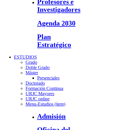
Profesores e
Investigadores
Agenda 2030
Plan
Estratégico
ESTUDIOS
Grado
Doble Grado
Máster
Presenciales
Doctorado
Formación Continua
URJC Mayores
URJC online
Menu-Estudios (item)
Admisión
Oficina del