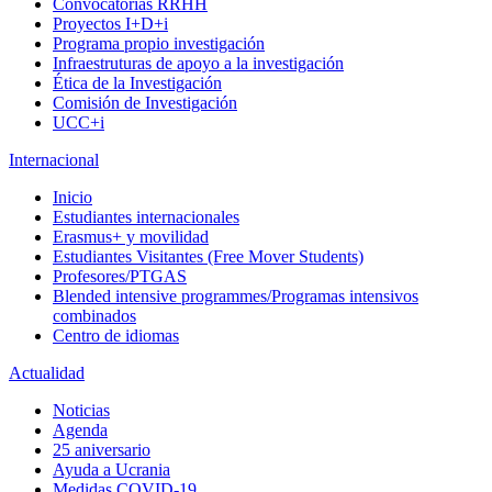
Convocatorias RRHH
Proyectos I+D+i
Programa propio investigación
Infraestruturas de apoyo a la investigación
Ética de la Investigación
Comisión de Investigación
UCC+i
Internacional
Inicio
Estudiantes internacionales
Erasmus+ y movilidad
Estudiantes Visitantes (Free Mover Students)
Profesores/PTGAS
Blended intensive programmes/Programas intensivos
combinados
Centro de idiomas
Actualidad
Noticias
Agenda
25 aniversario
Ayuda a Ucrania
Medidas COVID-19