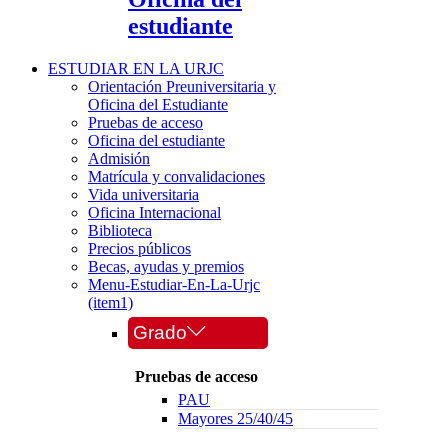
estudiante
ESTUDIAR EN LA URJC
Orientación Preuniversitaria y
Oficina del Estudiante
Pruebas de acceso
Oficina del estudiante
Admisión
Matrícula y convalidaciones
Vida universitaria
Oficina Internacional
Biblioteca
Precios públicos
Becas, ayudas y premios
Menu-Estudiar-En-La-Urjc
(item1)
Grado
Pruebas de acceso
PAU
Mayores 25/40/45