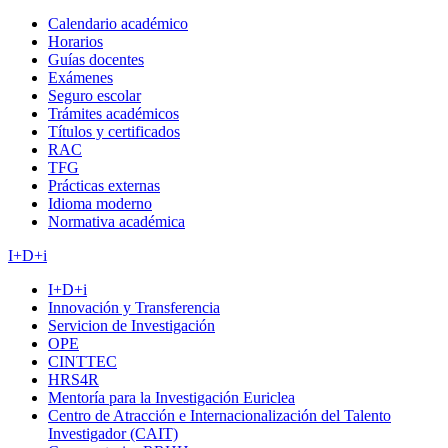
Calendario académico
Horarios
Guías docentes
Exámenes
Seguro escolar
Trámites académicos
Títulos y certificados
RAC
TFG
Prácticas externas
Idioma moderno
Normativa académica
I+D+i
I+D+i
Innovación y Transferencia
Servicion de Investigación
OPE
CINTTEC
HRS4R
Mentoría para la Investigación Euriclea
Centro de Atracción e Internacionalización del Talento
Investigador (CAIT)