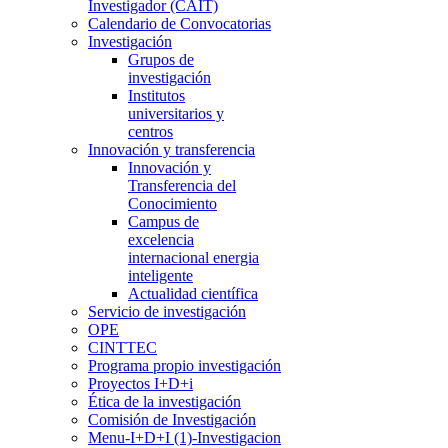
Investigador (CAIT)
Calendario de Convocatorias
Investigación
Grupos de
investigación
Institutos
universitarios y
centros
Innovación y transferencia
Innovación y
Transferencia del
Conocimiento
Campus de
excelencia
internacional energia
inteligente
Actualidad científica
Servicio de investigación
OPE
CINTTEC
Programa propio investigación
Proyectos I+D+i
Ética de la investigación
Comisión de Investigación
Menu-I+D+I (1)-Investigacion