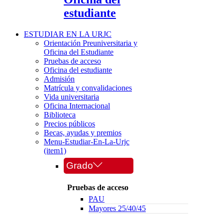
estudiante
ESTUDIAR EN LA URJC
Orientación Preuniversitaria y
Oficina del Estudiante
Pruebas de acceso
Oficina del estudiante
Admisión
Matrícula y convalidaciones
Vida universitaria
Oficina Internacional
Biblioteca
Precios públicos
Becas, ayudas y premios
Menu-Estudiar-En-La-Urjc
(item1)
Grado
Pruebas de acceso
PAU
Mayores 25/40/45