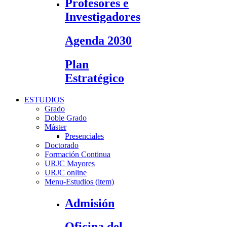
Profesores e
Investigadores
Agenda 2030
Plan
Estratégico
ESTUDIOS
Grado
Doble Grado
Máster
Presenciales
Doctorado
Formación Continua
URJC Mayores
URJC online
Menu-Estudios (item)
Admisión
Oficina del