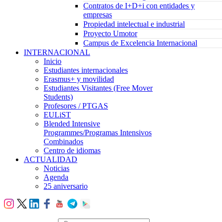
Contratos de I+D+i con entidades y
empresas
Propiedad intelectual e industrial
Proyecto Umotor
Campus de Excelencia Internacional
INTERNACIONAL
Inicio
Estudiantes internacionales
Erasmus+ y movilidad
Estudiantes Visitantes (Free Mover
Students)
Profesores / PTGAS
EULiST
Blended Intensive
Programmes/Programas Intensivos
Combinados
Centro de idiomas
ACTUALIDAD
Noticias
Agenda
25 aniversario