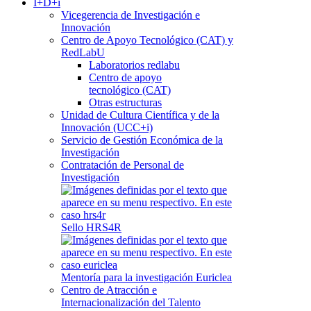
I+D+i
Vicegerencia de Investigación e
Innovación
Centro de Apoyo Tecnológico (CAT) y
RedLabU
Laboratorios redlabu
Centro de apoyo
tecnológico (CAT)
Otras estructuras
Unidad de Cultura Científica y de la
Innovación (UCC+i)
Servicio de Gestión Económica de la
Investigación
Contratación de Personal de
Investigación
Sello HRS4R
Mentoría para la investigación Euriclea
Centro de Atracción e
Internacionalización del Talento