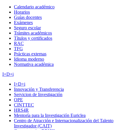
Calendario académico
Horarios
Guías docentes
Exámenes
Seguro escolar
Trámites académicos
Títulos y certificados
RAC
TFG
Prácticas externas
Idioma moderno
Normativa académica
I+D+i
I+D+i
Innovación y Transferencia
Servicion de Investigación
OPE
CINTTEC
HRS4R
Mentoría para la Investigación Euriclea
Centro de Atracción e Internacionalización del Talento
Investigador (CAIT)