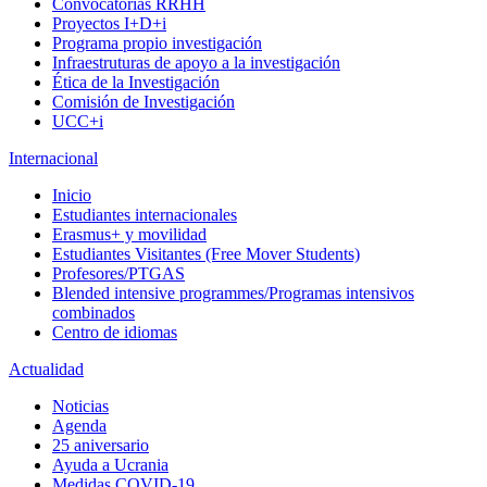
Convocatorias RRHH
Proyectos I+D+i
Programa propio investigación
Infraestruturas de apoyo a la investigación
Ética de la Investigación
Comisión de Investigación
UCC+i
Internacional
Inicio
Estudiantes internacionales
Erasmus+ y movilidad
Estudiantes Visitantes (Free Mover Students)
Profesores/PTGAS
Blended intensive programmes/Programas intensivos
combinados
Centro de idiomas
Actualidad
Noticias
Agenda
25 aniversario
Ayuda a Ucrania
Medidas COVID-19