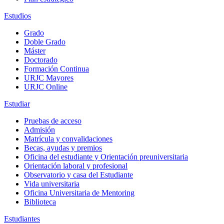
Estudios
Grado
Doble Grado
Máster
Doctorado
Formación Continua
URJC Mayores
URJC Online
Estudiar
Pruebas de acceso
Admisión
Matrícula y convalidaciones
Becas, ayudas y premios
Oficina del estudiante y Orientación preuniversitaria
Orientación laboral y profesional
Observatorio y casa del Estudiante
Vida universitaria
Oficina Universitaria de Mentoring
Biblioteca
Estudiantes