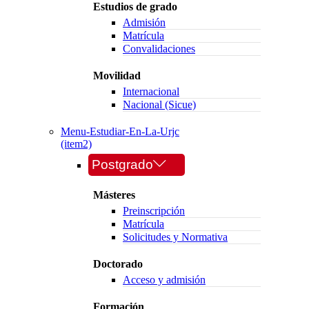
Estudios de grado
Admisión
Matrícula
Convalidaciones
Movilidad
Internacional
Nacional (Sicue)
Menu-Estudiar-En-La-Urjc
(item2)
Postgrado
Másteres
Preinscripción
Matrícula
Solicitudes y Normativa
Doctorado
Acceso y admisión
Formación