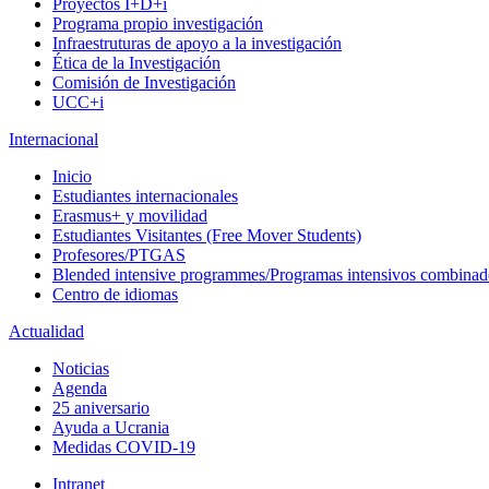
Proyectos I+D+i
Programa propio investigación
Infraestruturas de apoyo a la investigación
Ética de la Investigación
Comisión de Investigación
UCC+i
Internacional
Inicio
Estudiantes internacionales
Erasmus+ y movilidad
Estudiantes Visitantes (Free Mover Students)
Profesores/PTGAS
Blended intensive programmes/Programas intensivos combinad
Centro de idiomas
Actualidad
Noticias
Agenda
25 aniversario
Ayuda a Ucrania
Medidas COVID-19
Intranet