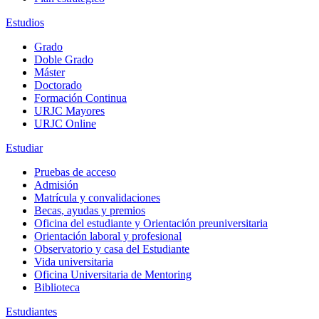
Estudios
Grado
Doble Grado
Máster
Doctorado
Formación Continua
URJC Mayores
URJC Online
Estudiar
Pruebas de acceso
Admisión
Matrícula y convalidaciones
Becas, ayudas y premios
Oficina del estudiante y Orientación preuniversitaria
Orientación laboral y profesional
Observatorio y casa del Estudiante
Vida universitaria
Oficina Universitaria de Mentoring
Biblioteca
Estudiantes