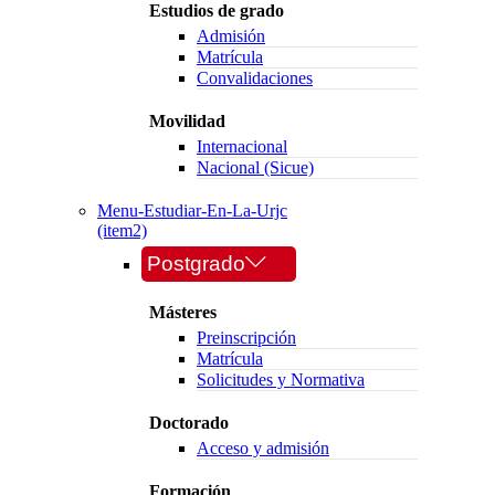
Estudios de grado
Admisión
Matrícula
Convalidaciones
Movilidad
Internacional
Nacional (Sicue)
Menu-Estudiar-En-La-Urjc
(item2)
Postgrado
Másteres
Preinscripción
Matrícula
Solicitudes y Normativa
Doctorado
Acceso y admisión
Formación