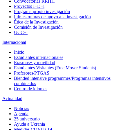
Convocatorias RRHH
Proyectos I+D+i
Programa propio investigación
Infraestruturas de apoyo a la investigación
Ética de la Investigación
Comisión de Investigación
UCC+i
Internacional
Inicio
Estudiantes internacionales
Erasmus+ y movilidad
Estudiantes Visitantes (Free Mover Students)
Profesores/PTGAS
Blended intensive programmes/Programas intensivos
combinados
Centro de idiomas
Actualidad
Noticias
Agenda
25 aniversario
Ayuda a Ucrania
Medidas COVID-19