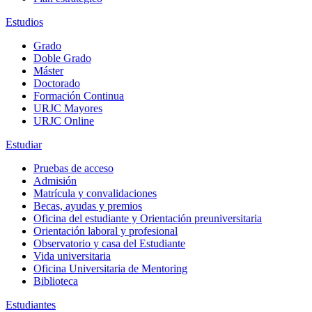
Estudios
Grado
Doble Grado
Máster
Doctorado
Formación Continua
URJC Mayores
URJC Online
Estudiar
Pruebas de acceso
Admisión
Matrícula y convalidaciones
Becas, ayudas y premios
Oficina del estudiante y Orientación preuniversitaria
Orientación laboral y profesional
Observatorio y casa del Estudiante
Vida universitaria
Oficina Universitaria de Mentoring
Biblioteca
Estudiantes