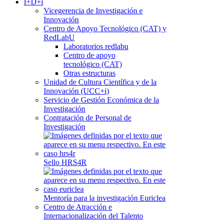
I+D+i
Vicegerencia de Investigación e
Innovación
Centro de Apoyo Tecnológico (CAT) y
RedLabU
Laboratorios redlabu
Centro de apoyo
tecnológico (CAT)
Otras estructuras
Unidad de Cultura Científica y de la
Innovación (UCC+i)
Servicio de Gestión Económica de la
Investigación
Contratación de Personal de
Investigación
Sello HRS4R
Mentoría para la investigación Euriclea
Centro de Atracción e
Internacionalización del Talento