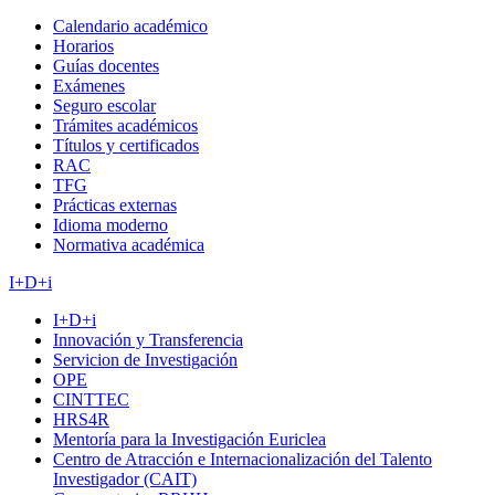
Calendario académico
Horarios
Guías docentes
Exámenes
Seguro escolar
Trámites académicos
Títulos y certificados
RAC
TFG
Prácticas externas
Idioma moderno
Normativa académica
I+D+i
I+D+i
Innovación y Transferencia
Servicion de Investigación
OPE
CINTTEC
HRS4R
Mentoría para la Investigación Euriclea
Centro de Atracción e Internacionalización del Talento
Investigador (CAIT)