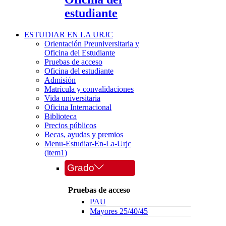
estudiante
ESTUDIAR EN LA URJC
Orientación Preuniversitaria y
Oficina del Estudiante
Pruebas de acceso
Oficina del estudiante
Admisión
Matrícula y convalidaciones
Vida universitaria
Oficina Internacional
Biblioteca
Precios públicos
Becas, ayudas y premios
Menu-Estudiar-En-La-Urjc
(item1)
Grado
Pruebas de acceso
PAU
Mayores 25/40/45