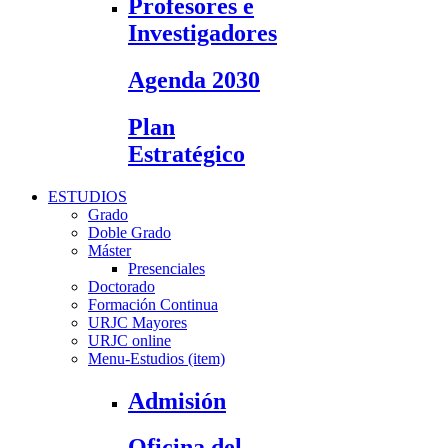
Profesores e
Investigadores
Agenda 2030
Plan
Estratégico
ESTUDIOS
Grado
Doble Grado
Máster
Presenciales
Doctorado
Formación Continua
URJC Mayores
URJC online
Menu-Estudios (item)
Admisión
Oficina del