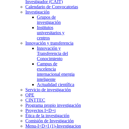
Investigador (CAIT)
Calendario de Convocatorias
Investigación
Grupos de
investigación
Institutos
universitarios y
centros
Innovación y transferencia
Innovación y
Transferencia del
Conocimiento
Campus de
excelencia
internacional energia
inteligente
Actualidad científica
Servicio de investigación
OPE
CINTTEC
Programa propio investigación
Proyectos I+D+i
Ética de la investigación
Comisión de Investigación
Menu-I+D+I (1)-Investigacion