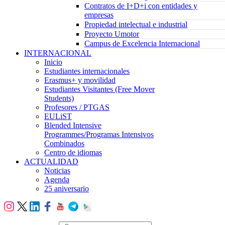
Contratos de I+D+i con entidades y
empresas
Propiedad intelectual e industrial
Proyecto Umotor
Campus de Excelencia Internacional
INTERNACIONAL
Inicio
Estudiantes internacionales
Erasmus+ y movilidad
Estudiantes Visitantes (Free Mover
Students)
Profesores / PTGAS
EULiST
Blended Intensive
Programmes/Programas Intensivos
Combinados
Centro de idiomas
ACTUALIDAD
Noticias
Agenda
25 aniversario