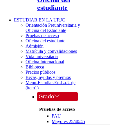
estudiante
ESTUDIAR EN LA URJC
Orientación Preuniversitaria y
Oficina del Estudiante
Pruebas de acceso
Oficina del estudiante
Admisión
Matrícula y convalidaciones
Vida universitaria
Oficina Internacional
Biblioteca
Precios públicos
Becas, ayudas y premios
Menu-Estudiar-En-La-Urjc
(item1)
Grado
Pruebas de acceso
PAU
Mayores 25/40/45