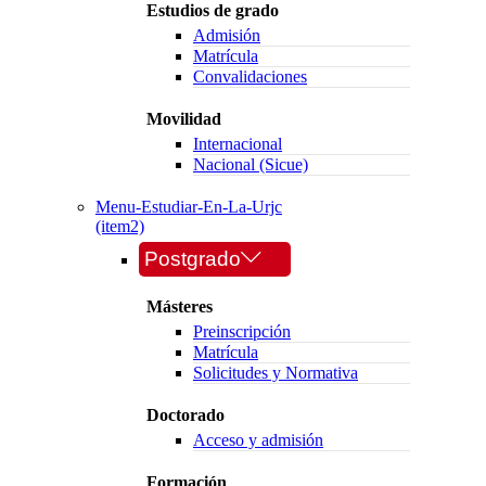
Estudios de grado
Admisión
Matrícula
Convalidaciones
Movilidad
Internacional
Nacional (Sicue)
Menu-Estudiar-En-La-Urjc
(item2)
Postgrado
Másteres
Preinscripción
Matrícula
Solicitudes y Normativa
Doctorado
Acceso y admisión
Formación