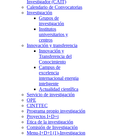
Investigador (CAIT)
Calendario de Convocatorias
Investigación
Grupos de
investigación
Institutos
universitarios y
centros
Innovación y transferencia
Innovación y
Transferencia del
Conocimiento
Campus de
excelencia
internacional energia
inteligente
Actualidad científica
Servicio de investigación
OPE
CINTTEC
Programa propio investigación
Proyectos I+D+i
Ética de la investigación
Comisión de Investigación
Menu-I+D+I (1)-Investigacion