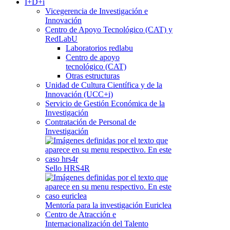
I+D+i
Vicegerencia de Investigación e
Innovación
Centro de Apoyo Tecnológico (CAT) y
RedLabU
Laboratorios redlabu
Centro de apoyo
tecnológico (CAT)
Otras estructuras
Unidad de Cultura Científica y de la
Innovación (UCC+i)
Servicio de Gestión Económica de la
Investigación
Contratación de Personal de
Investigación
Sello HRS4R
Mentoría para la investigación Euriclea
Centro de Atracción e
Internacionalización del Talento