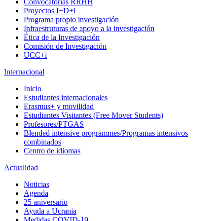
Convocatorias RRHH
Proyectos I+D+i
Programa propio investigación
Infraestruturas de apoyo a la investigación
Ética de la Investigación
Comisión de Investigación
UCC+i
Internacional
Inicio
Estudiantes internacionales
Erasmus+ y movilidad
Estudiantes Visitantes (Free Mover Students)
Profesores/PTGAS
Blended intensive programmes/Programas intensivos
combinados
Centro de idiomas
Actualidad
Noticias
Agenda
25 aniversario
Ayuda a Ucrania
Medidas COVID-19