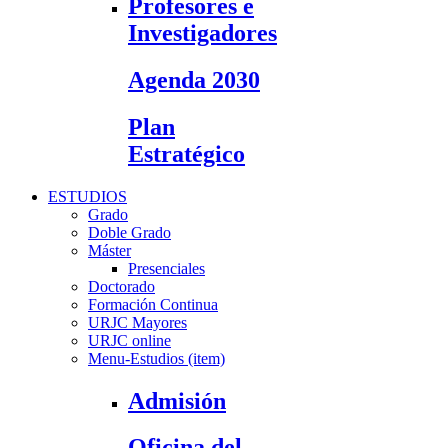
Profesores e
Investigadores
Agenda 2030
Plan
Estratégico
ESTUDIOS
Grado
Doble Grado
Máster
Presenciales
Doctorado
Formación Continua
URJC Mayores
URJC online
Menu-Estudios (item)
Admisión
Oficina del