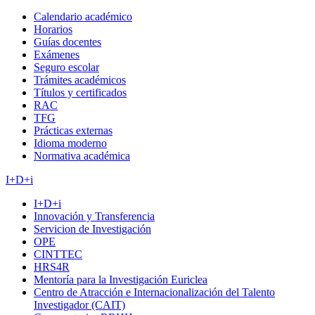
Calendario académico
Horarios
Guías docentes
Exámenes
Seguro escolar
Trámites académicos
Títulos y certificados
RAC
TFG
Prácticas externas
Idioma moderno
Normativa académica
I+D+i
I+D+i
Innovación y Transferencia
Servicion de Investigación
OPE
CINTTEC
HRS4R
Mentoría para la Investigación Euriclea
Centro de Atracción e Internacionalización del Talento
Investigador (CAIT)