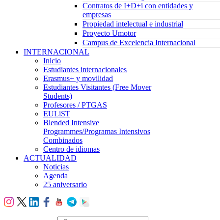
Contratos de I+D+i con entidades y
empresas
Propiedad intelectual e industrial
Proyecto Umotor
Campus de Excelencia Internacional
INTERNACIONAL
Inicio
Estudiantes internacionales
Erasmus+ y movilidad
Estudiantes Visitantes (Free Mover
Students)
Profesores / PTGAS
EULiST
Blended Intensive
Programmes/Programas Intensivos
Combinados
Centro de idiomas
ACTUALIDAD
Noticias
Agenda
25 aniversario