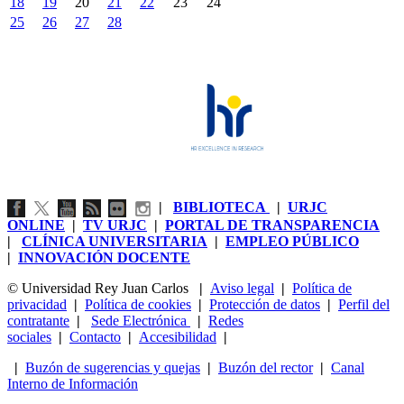
18
19
20
21
22
23
24
25
26
27
28
|
BIBLIOTECA
|
URJC
ONLINE
|
TV URJC
|
PORTAL DE TRANSPARENCIA
|
CLÍNICA UNIVERSITARIA
|
EMPLEO PÚBLICO
|
INNOVACIÓN DOCENTE
© Universidad Rey Juan Carlos
|
Aviso legal
|
Política de
privacidad
|
Política de cookies
|
Protección de datos
|
Perfil del
contratante
|
Sede Electrónica
|
Redes
sociales
|
Contacto
|
Accesibilidad
|
|
Buzón de sugerencias y quejas
|
Buzón del rector
|
Canal
Interno de Información