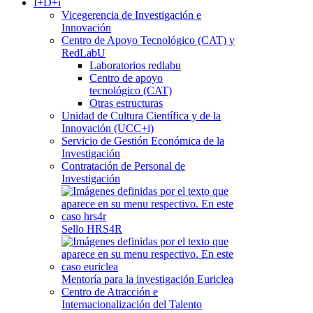
I+D+i
Vicegerencia de Investigación e
Innovación
Centro de Apoyo Tecnológico (CAT) y
RedLabU
Laboratorios redlabu
Centro de apoyo
tecnológico (CAT)
Otras estructuras
Unidad de Cultura Científica y de la
Innovación (UCC+i)
Servicio de Gestión Económica de la
Investigación
Contratación de Personal de
Investigación
Sello HRS4R
Mentoría para la investigación Euriclea
Centro de Atracción e
Internacionalización del Talento