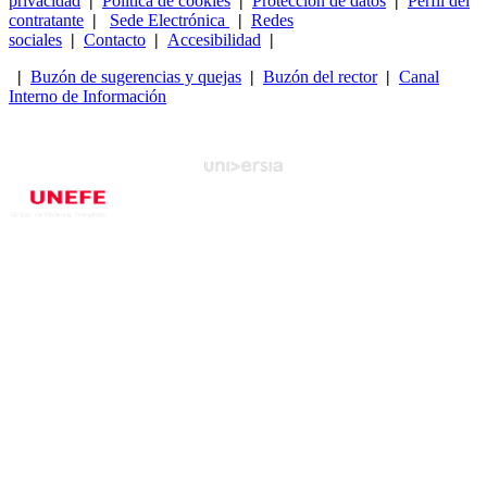
privacidad
|
Política de cookies
|
Protección de datos
|
Perfil del
contratante
|
Sede Electrónica
|
Redes
sociales
|
Contacto
|
Accesibilidad
|
|
Buzón de sugerencias y quejas
|
Buzón del rector
|
Canal
Interno de Información