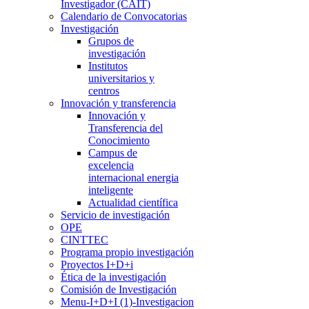
Investigador (CAIT)
Calendario de Convocatorias
Investigación
Grupos de
investigación
Institutos
universitarios y
centros
Innovación y transferencia
Innovación y
Transferencia del
Conocimiento
Campus de
excelencia
internacional energia
inteligente
Actualidad científica
Servicio de investigación
OPE
CINTTEC
Programa propio investigación
Proyectos I+D+i
Ética de la investigación
Comisión de Investigación
Menu-I+D+I (1)-Investigacion