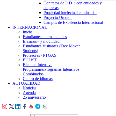
Contratos de I+D+i con entidades y
empresas
Propiedad intelectual e industrial
Proyecto Umotor
Campus de Excelencia Internacional
INTERNACIONAL
Inicio
Estudiantes internacionales
Erasmus+ y movilidad
Estudiantes Visitantes (Free Mover
Students)
Profesores / PTGAS
EULiST
Blended Intensive
Programmes/Programas Intensivos
Combinados
Centro de idiomas
ACTUALIDAD
Noticias
Agenda
25 aniversario