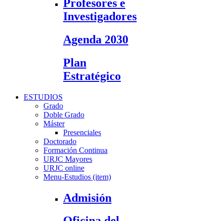
Profesores e
Investigadores
Agenda 2030
Plan
Estratégico
ESTUDIOS
Grado
Doble Grado
Máster
Presenciales
Doctorado
Formación Continua
URJC Mayores
URJC online
Menu-Estudios (item)
Admisión
Oficina del