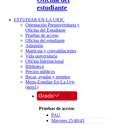
estudiante
ESTUDIAR EN LA URJC
Orientación Preuniversitaria y
Oficina del Estudiante
Pruebas de acceso
Oficina del estudiante
Admisión
Matrícula y convalidaciones
Vida universitaria
Oficina Internacional
Biblioteca
Precios públicos
Becas, ayudas y premios
Menu-Estudiar-En-La-Urjc
(item1)
Grado
Pruebas de acceso
PAU
Mayores 25/40/45