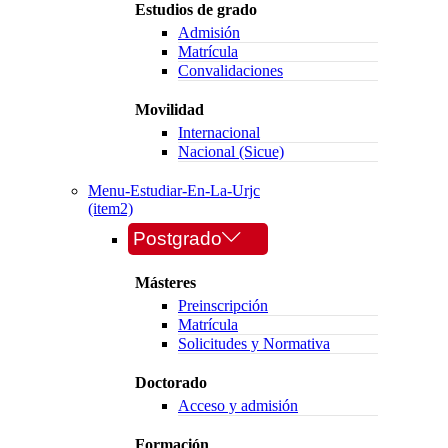
Estudios de grado
Admisión
Matrícula
Convalidaciones
Movilidad
Internacional
Nacional (Sicue)
Menu-Estudiar-En-La-Urjc
(item2)
Postgrado
Másteres
Preinscripción
Matrícula
Solicitudes y Normativa
Doctorado
Acceso y admisión
Formación