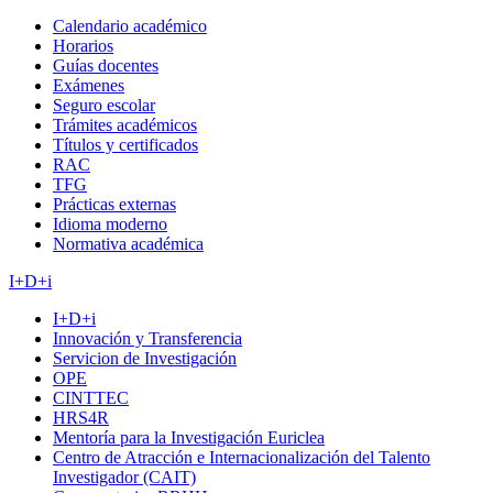
Calendario académico
Horarios
Guías docentes
Exámenes
Seguro escolar
Trámites académicos
Títulos y certificados
RAC
TFG
Prácticas externas
Idioma moderno
Normativa académica
I+D+i
I+D+i
Innovación y Transferencia
Servicion de Investigación
OPE
CINTTEC
HRS4R
Mentoría para la Investigación Euriclea
Centro de Atracción e Internacionalización del Talento
Investigador (CAIT)