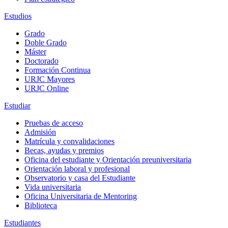
Estudios
Grado
Doble Grado
Máster
Doctorado
Formación Continua
URJC Mayores
URJC Online
Estudiar
Pruebas de acceso
Admisión
Matrícula y convalidaciones
Becas, ayudas y premios
Oficina del estudiante y Orientación preuniversitaria
Orientación laboral y profesional
Observatorio y casa del Estudiante
Vida universitaria
Oficina Universitaria de Mentoring
Biblioteca
Estudiantes