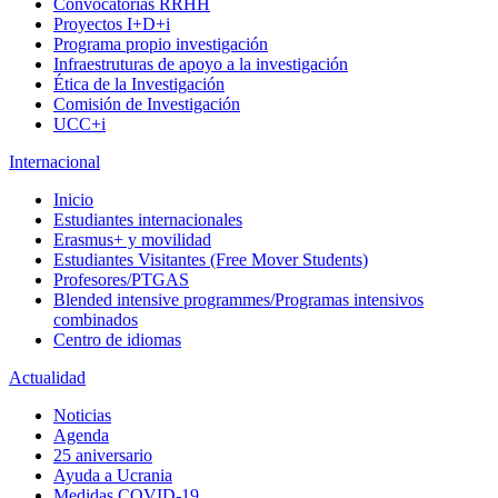
Convocatorias RRHH
Proyectos I+D+i
Programa propio investigación
Infraestruturas de apoyo a la investigación
Ética de la Investigación
Comisión de Investigación
UCC+i
Internacional
Inicio
Estudiantes internacionales
Erasmus+ y movilidad
Estudiantes Visitantes (Free Mover Students)
Profesores/PTGAS
Blended intensive programmes/Programas intensivos
combinados
Centro de idiomas
Actualidad
Noticias
Agenda
25 aniversario
Ayuda a Ucrania
Medidas COVID-19